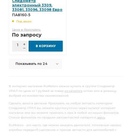
Спидометр
электронный 3309,
33081, 33096, 33098 Евро
3 871.3802010-10 ГАЗ
ПА8160-5
Оригинал ПА8160-5
Под заказ
Цена в Ярославль
По запросу
В КОРЗИНУ
Показывать по 24
В интернет магазине RuMotors можно купить в группе Спидометр
УРАЛ по цене от 1 рублей за товар
из каталога
оптом или в розницу
выбрав из множества наименований.
Сделать заказ в регионе Ярославль на любую запчасть категории
Спидометр УРАЛ вы можете круглосуточно через каталог интернет
магазина или вы можете приехать к нам в любой из наших филиалов.
Список филиалов по продаже автозапчастей находятся
здесь
.
RuMotors - это место, где можно заказать двигатели, топливные насосы,
коробки передачб сцепление и прочие запчасти для автомобилей с