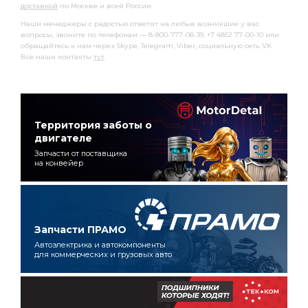
доставкой
по Москве и всей России.
Наши менеджеры с радостью ответят на любые возникшие у вас
вопросы, звоните по телефонам — 8-800-777-08-39, +7 4852 77-00-10 или
обращайтесь к нам через Skype, Telegram, Viber, социальную сеть VK.
Все наши контакты
тут
.
Территория заботы о
двигателе
Запчасти от поставщика
на конвейер
Запчасти ПРАМО
Автоэлектрика и автокомпоненты
для коммерческих и грузовых авто