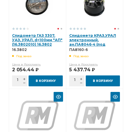
Спидометр ГАЗ 3307,
Спидометр КРАЗ,УРАЛ
УАЗ, УРАЛ, d=100мм "АП"
электронный,
(16.3802010) 16.3802
ан.ПА8046-4 (под
импульсный датчик)
16.3802
ПА8160-6
(ПА 8160-6) ПА8160-6
Под заказ
Под заказ
Цена в Ярославль
Цена в Ярославль
2 054.44
5 437.74
Р
Р
В КОРЗИНУ
В КОРЗИНУ