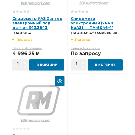
Спидометр УАЗ Хантер
Спидометр
электронный под
электронный (УРАЛ,
датчик 343.3843,
КрАЗ) ___ПА-8046-4*
ПД8089-1, ПД 8093
заменен на ПА8160-6
ПА8160-4
ПА-8046-4* заменен на
ПА8160-4
ПА8160-6
Под заказ
Под заказ
Цена в Ярославль
Цена в Ярославль
4 996.25
По запросу
Р
В КОРЗИНУ
В КОРЗИНУ