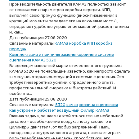
Производительность двигателя КАМАЗ полностью зависит
от технических параметров коробки передач. КПП,
выполняя свою прямую функцию (вносит изменения в
крутящий момент и передает его на ключевые мосты),
определяет удобство управления машиной, расход топлива
и, как...
Дата публикации:
27.08.2020
Связанные материалы:
КАМАЗ
коробка
КПП
коробка
передач
Комплектация и причины замены корзины в системе
сцепления КАМАЗ 5320
Владельцам известной марки отечественного грузовика
КАМАЗ 5320 не понаслышке известно, как непросто сделать
замену некоторых конструкций в системе сцепления. Это
требует невероятных усилий, определенного опыта,
профессиональной сноровки и быстроты действий. И
особенно...
Дата публикации:
25.08.2020
Связанные материалы:
5320
камаз
корзина сцепления
Как устроен и работает воздушный фильтр КАМАЗ
Главная задача, решаемая этой относительно небольшой
деталью – освобождение воздуха, поступающего в
цилиндры двигателя, от любых загрязнений. Пыль,
попадающая внутрь силового агрегата, начинает играть
роль своеобразного «наждака», способствующего