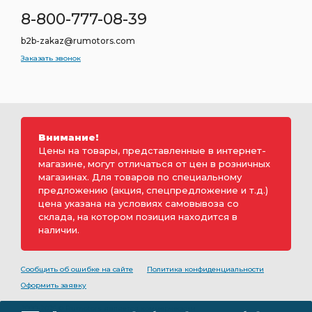
8-800-777-08-39
b2b-zakaz@rumotors.com
Заказать звонок
Внимание!
Цены на товары, представленные в интернет-
магазине, могут отличаться от цен в розничных
магазинах. Для товаров по специальному
предложению (акция, спецпредложение и т.д.)
цена указана на условиях самовывоза со
склада, на котором позиция находится в
наличии.
Сообщить об ошибке на сайте
Политика конфиденциальности
Оформить заявку
2000-2026 © Rumotors является коммерческим