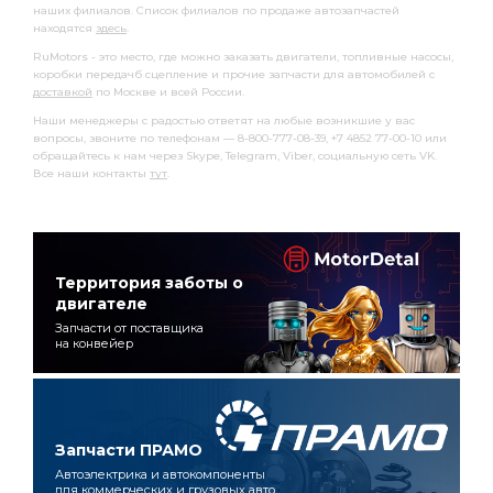
наших филиалов. Список филиалов по продаже автозапчастей
находятся
здесь
.
RuMotors - это место, где можно заказать двигатели, топливные насосы,
коробки передачб сцепление и прочие запчасти для автомобилей с
доставкой
по Москве и всей России.
Наши менеджеры с радостью ответят на любые возникшие у вас
вопросы, звоните по телефонам — 8-800-777-08-39, +7 4852 77-00-10 или
обращайтесь к нам через Skype, Telegram, Viber, социальную сеть VK.
Все наши контакты
тут
.
Территория заботы о
двигателе
Запчасти от поставщика
на конвейер
Запчасти ПРАМО
Автоэлектрика и автокомпоненты
для коммерческих и грузовых авто