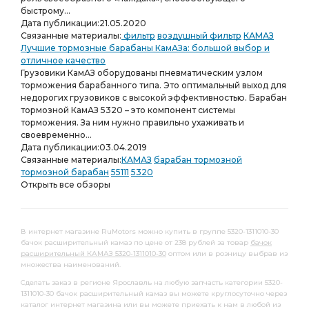
быстрому...
Дата публикации:
21.05.2020
Связанные материалы:
фильтр
воздушный фильтр
КАМАЗ
Лучшие тормозные барабаны КамАЗа: большой выбор и
отличное качество
Грузовики КамАЗ оборудованы пневматическим узлом
торможения барабанного типа. Это оптимальный выход для
недорогих грузовиков с высокой эффективностью. Барабан
тормозной КамАЗ 5320 – это компонент системы
торможения. За ним нужно правильно ухаживать и
своевременно...
Дата публикации:
03.04.2019
Связанные материалы:
КАМАЗ
барабан тормозной
тормозной барабан
55111
5320
Открыть все обзоры
В интернет магазине RuMotors можно купить в группе 5320-1311010-30
бачок расширительный камаз по цене от 238 рублей за товар
бачок
расширительный КАМАЗ 5320-1311010-30
оптом или в розницу выбрав из
множества наименований.
Сделать заказ в регионе Ярославль на любую запчасть категории 5320-
1311010-30 бачок расширительный камаз вы можете круглосуточно через
каталог интернет магазина или вы можете приехать к нам в любой из