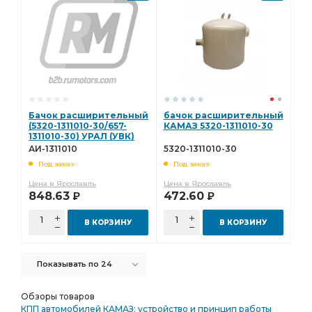
Бачок расширительный
бачок расширительный
(5320-1311010-30/657-
КАМАЗ 5320-1311010-30
1311010-30) УРАЛ (УВК)
АИ-1311010
АИ-1311010
5320-1311010-30
Под заказ
Под заказ
Цена в Ярославль
Цена в Ярославль
848.63
472.60
Р
Р
В КОРЗИНУ
В КОРЗИНУ
Показывать по 24
Обзоры товаров
КПП автомобилей КАМАЗ: устройство и принцип работы