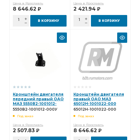
Цена в Ярославль
Цена в Ярославль
8 646.62
2 421.94
Р
Р
В КОРЗИНУ
В КОРЗИНУ
Кронштейн двигателя
Кронштейн двигателя
передний правый ОАО
правый ОАО МАЗ
МАЗ 5550В2-1001012-
65012Н-1001022-000
000У
5550В2-1001012-000У
65012Н-1001022-000
Под заказ
Под заказ
Цена в Ярославль
Цена в Ярославль
2 507.83
8 646.62
Р
Р