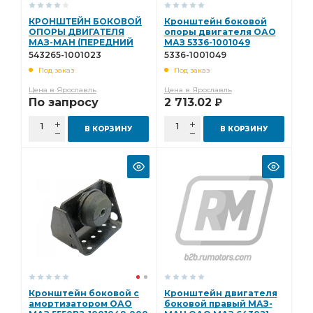
КРОНШТЕЙН БОКОВОЙ
Кронштейн боковой
ОПОРЫ ДВИГАТЕЛЯ
опоры двигателя ОАО
МАЗ-МАН (ПЕРЕДНИЙ
МАЗ 5336-1001049
ОАО МАЗ 543265-
543265-1001023
5336-1001049
1001023
Под заказ
Под заказ
Цена в Ярославль
Цена в Ярославль
По запросу
2 713.02
Р
В КОРЗИНУ
В КОРЗИНУ
Кронштейн боковой с
Кронштейн двигателя
амортизатором ОАО
боковой правый МАЗ-