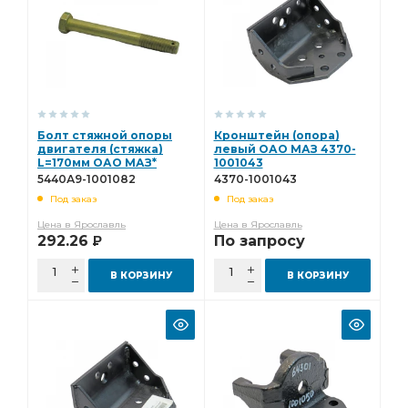
Болт стяжной опоры
Кронштейн (опора)
двигателя (стяжка)
левый ОАО МАЗ 4370-
L=170мм ОАО МАЗ*
1001043
5440А9-1001082
5440А9-1001082
4370-1001043
Под заказ
Под заказ
Цена в Ярославль
Цена в Ярославль
292.26
По запросу
Р
В КОРЗИНУ
В КОРЗИНУ