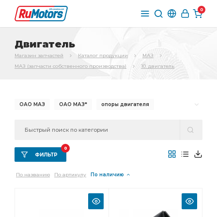
0
Двигатель
Магазин запчастей
Каталог продукции
МАЗ
МАЗ (запчасти собственного производства)
10. двигатель
ОАО МАЗ
ОАО МАЗ*
опоры двигателя
уровня масла
Указатель уровня
Указатель уровня масла
масла ОАО
0
масла ОАО МАЗ
Указатель уровня масла ОАО
ФИЛЬТР
уровня масла ОАО
уровня масла ОАО МАЗ
По названию
По артикулу
По наличию