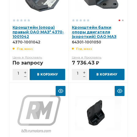
Кронштейн (опора)
Кронштейн балки
правый ОАО МАЗ* 4370-
опоры двигателя
1001042
(короткий) ОАО МАЗ
64301-1001050
4370-1001042
64301-1001050
Под заказ
Под заказ
Цена в Ярославль
Цена в Ярославль
По запросу
7 736.43
Р
В КОРЗИНУ
В КОРЗИНУ