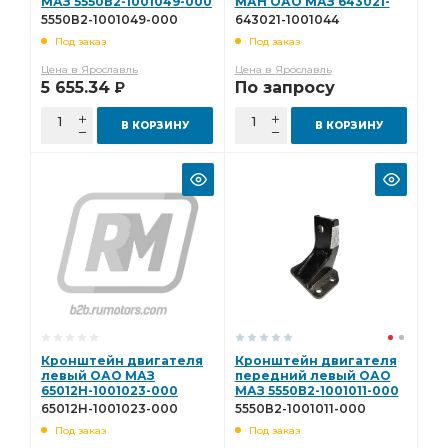
МАЗ 5550В2-1001049-000
МАН ОАО МАЗ 643021-
1001044
5550В2-1001049-000
643021-1001044
Под заказ
Под заказ
Цена в Ярославль
Цена в Ярославль
5 655.34
По запросу
Р
В КОРЗИНУ
В КОРЗИНУ
Кронштейн двигателя
Кронштейн двигателя
левый ОАО МАЗ
передний левый ОАО
65012Н-1001023-000
МАЗ 5550В2-1001011-000
65012Н-1001023-000
5550В2-1001011-000
Под заказ
Под заказ