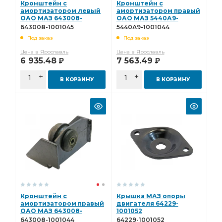
Кронштейн с
Кронштейн с
амортизатором левый
амортизатором правый
ОАО МАЗ 643008-
ОАО МАЗ 5440А9-
1001045
1001044
643008-1001045
5440А9-1001044
Под заказ
Под заказ
Цена в Ярославль
Цена в Ярославль
6 935.48
7 563.49
Р
Р
В КОРЗИНУ
В КОРЗИНУ
Кронштейн с
Крышка МАЗ опоры
амортизатором правый
двигателя 64229-
ОАО МАЗ 643008-
1001052
1001044
643008-1001044
64229-1001052