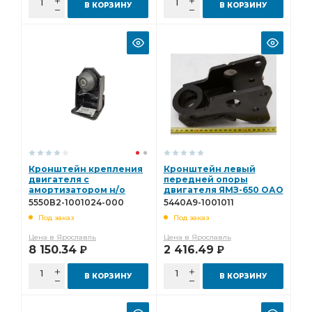
В КОРЗИНУ
В КОРЗИНУ
Кронштейн крепления
Кронштейн левый
двигателя с
передней опоры
амортизатором н/о
двигателя ЯМЗ-650 ОАО
ОАО МАЗ 5550В2-
МАЗ* 5440А9-1001011
5550В2-1001024-000
5440А9-1001011
1001024-000
Под заказ
Под заказ
Цена в Ярославль
Цена в Ярославль
8 150.34
2 416.49
Р
Р
В КОРЗИНУ
В КОРЗИНУ