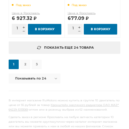
Под заказ
Под заказ
Цена в Ярославль
Цена в Ярославль
6 927.32
677.09
Р
Р
В КОРЗИНУ
В КОРЗИНУ
ПОКАЗАТЬ ЕЩЕ 24 ТОВАРА
1
2
3
Показывать по 24
В интернет магазине RuMotors можно купить в группе 10. двигатель по
цене от 55 рублей за товар
Кронштейн масляного радиатора ОАО МАЗ*
64229-1013069
оптом или в розницу выбрав из 62 наименований.
Сделать заказ в регионе Ярославль на любую запчасть категории 10.
двигатель вы можете круглосуточно через каталог интернет магазина
или вы можете приехать к нам в любой из наших филиалов. Список