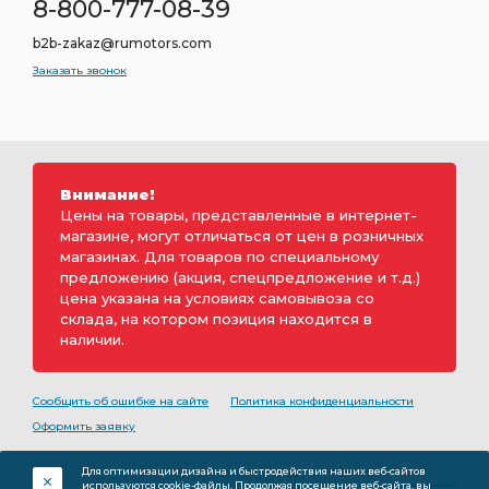
8-800-777-08-39
b2b-zakaz@rumotors.com
Заказать звонок
Внимание!
Цены на товары, представленные в интернет-
магазине, могут отличаться от цен в розничных
магазинах. Для товаров по специальному
предложению (акция, спецпредложение и т.д.)
цена указана на условиях самовывоза со
склада, на котором позиция находится в
наличии.
Сообщить об ошибке на сайте
Политика конфиденциальности
Оформить заявку
2000-2026 © Rumotors является коммерческим
Для оптимизации дизайна и быстродействия наших веб-сайтов
обозначением ООО «РуМоторс». Все права на
используются cookie-файлы. Продолжая посещение веб-сайта, вы