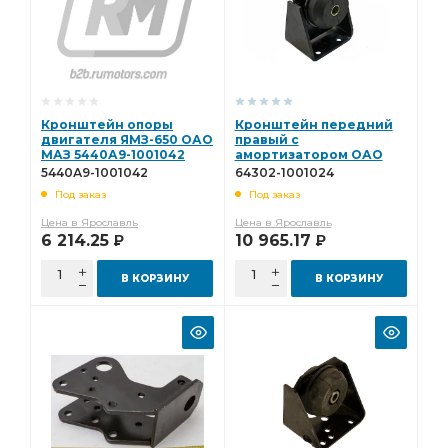
Кронштейн опоры
Кронштейн передний
двигателя ЯМЗ-650 ОАО
правый с
МАЗ 5440А9-1001042
амортизатором ОАО
МАЗ 64302-1001024
5440А9-1001042
64302-1001024
Под заказ
Под заказ
Цена в Ярославль
Цена в Ярославль
6 214.25
10 965.17
Р
Р
В КОРЗИНУ
В КОРЗИНУ