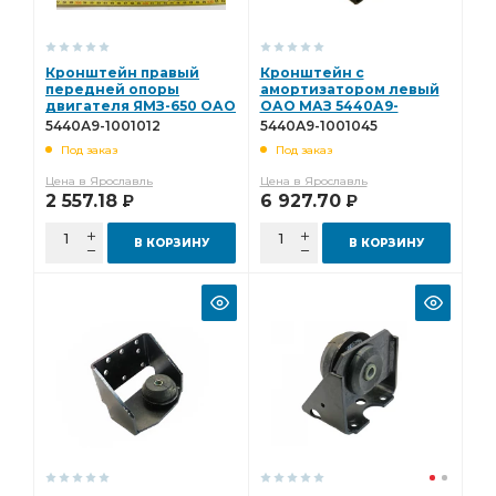
Кронштейн правый
Кронштейн с
передней опоры
амортизатором левый
двигателя ЯМЗ-650 ОАО
ОАО МАЗ 5440А9-
МАЗ* 5440А9-1001012
1001045
5440А9-1001012
5440А9-1001045
Под заказ
Под заказ
Цена в Ярославль
Цена в Ярославль
2 557.18
6 927.70
Р
Р
В КОРЗИНУ
В КОРЗИНУ