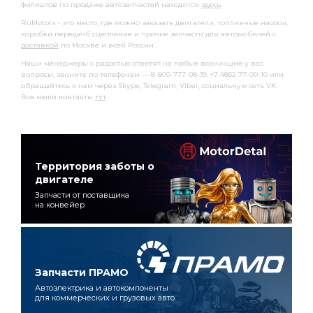
филиалов по продаже автозапчастей находятся
здесь
.
RuMotors - это место, где можно заказать двигатели, топливные насосы,
коробки передачб сцепление и прочие запчасти для автомобилей с
доставкой
по Москве и всей России.
Наши менеджеры с радостью ответят на любые возникшие у вас
вопросы, звоните по телефонам — 8-800-777-08-39, +7 4852 77-00-10 или
обращайтесь к нам через Skype, Telegram, Viber, социальную сеть VK.
Все наши контакты
тут
.
Территория заботы о
двигателе
Запчасти от поставщика
на конвейер
Запчасти ПРАМО
Автоэлектрика и автокомпоненты
для коммерческих и грузовых авто