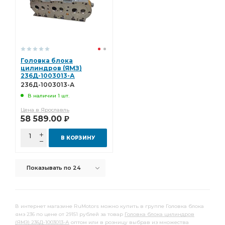
Головка блока
цилиндров (ЯМЗ)
236Д-1003013-А
236Д-1003013-А
В наличии 1 шт.
Цена в Ярославль
58 589.00
Р
В КОРЗИНУ
Показывать по 24
В интернет магазине RuMotors можно купить в группе Головка блока
ямз 236 по цене от 29151 рублей за товар
Головка блока цилиндров
(ЯМЗ) 236Д-1003013-А
оптом или в розницу выбрав из множества