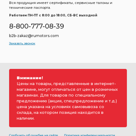
Вся продукция имеет сертификаты, сервисные талоны и
технические паспорта.
Работаем ПН-ПТ c 8:00 до 18:00, СБ-ВС выходной
8-800-777-08-39
b2b-zakaz@rumotors.com
Заказать звонок
Внимание!
Цены на товары, представленные в интернет-
магазине, могут отличаться от цен в розничных
магазинах. Для товаров по специальному
предложению (акция, спецпредложение и т.д.)
цена указана на условиях самовывоза со
склада, на котором позиция находится в
наличии.
Сообщить об ошибке на сайте
Политика конфиденциальности