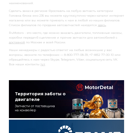
наименований.
Сделать заказ в регионе Ярославль на любую запчасть категории
Головка блока ямз 236 вы можете круглосуточно через каталог интернет
магазина или вы можете приехать к нам в любой из наших филиалов.
Список филиалов по продаже автозапчастей находятся
здесь
.
RuMotors - это место, где можно заказать двигатели, топливные насосы,
коробки передачб сцепление и прочие запчасти для автомобилей с
доставкой
по Москве и всей России.
Наши менеджеры с радостью ответят на любые возникшие у вас
вопросы, звоните по телефонам — 8-800-777-08-39, +7 4852 77-00-10 или
обращайтесь к нам через Skype, Telegram, Viber, социальную сеть VK.
Все наши контакты
тут
.
Территория заботы о
двигателе
Запчасти от поставщика
на конвейер