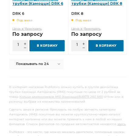
полукольцо упорного
трубки (Камоцци) DRK 6
трубки (Камоцци) DRK 8
полукольцо упорного подшипника
DRK 6
DRK 8
Под заказ
Под заказ
Комплект шатунных вкладышей 0,50
Цена в Ярославль
Цена в Ярославль
шатунных вкладышей 0,50
вкладышей 1,50
По запросу
По запросу
ТУРБОКОМ ТКР-9-12
снят с пр-ва
В КОРЗИНУ
В КОРЗИНУ
Комплект коренных вкладышей 1,25
коренных вкладышей 1,25
ЗИЛ-130,508,509 дв.
Показывать по 24
Комплект коренных вкладышей 1,00
коренных вкладышей 1,00
Домкрат гидравлический
В интернет магазине RuMotors можно купить в группе демонтажа
Домкрат гидравлический бутылочные
трубки Камоцци Автодизель (ЯМЗ) покупные по цене от 2 рублей за
товар
Кольцо алюминиевое М10 (Камоцци)(8.8973) 2651 М10
оптом или в
Домкрат гидравлический бутылочные "БелАК"
розницу выбрав из множества наименований.
гидравлический бутылочные
Сделать заказ в регионе Ярославль на любую запчасть категории
Автодизель (ЯМЗ) покупные вы можете круглосуточно через каталог
гидравлический бутылочные "БелАК"
интернет магазина или вы можете приехать к нам в любой из наших
филиалов. Список филиалов по продаже автозапчастей находятся
здесь
.
бутылочные "БелАК"
Диск сцепления
RuMotors - это место, где можно заказать двигатели, топливные насосы,
вкладышей 0,05
Насос водяной