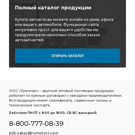
тройник горизонтальный CAMOZZI D6412
Полный каталог продукции
горизонтальный CAMOZZI
Купить запчасти вы можете онлайн из дома, офиса
горизонтальный CAMOZZI D6412
или вашего автомобиля. Функционал сайта
интуитивно прост: для вашего удобства мы
Дв.Д-21 Д-120 Трактора:ВМТЗ
предусмотрели несколько способов заказа
автозапчастей.
Дв.Д-21 Д-120 Трактора:ВМТЗ Т-25/Т-16
Д-120 Трактора:ВМТЗ
Д-120 Трактора:ВМТЗ Т-25/Т-16
ОТКРЫТЬ КАТАЛОГ
Трактора:ВМТЗ Т-25/Т-16
выбирать ТКР-9-12
Трубка отводящая
подшипников ДЗВ
Насос ГУР
дв. ЗМЗ-402
УАЗ дв.
ГАЗ УАЗ дв.
ГАЗ-52 52-04-1000104
ГАЗ УАЗ Дв.
ООО «Румоторс» - крупный оптовый поставщик продукции,
работает по прямым договорам с заводами-производителями.
ГАЗ УАЗ Дв. ЗМЗ-402
УАЗ Дв. ЗМЗ-402
Вся продукция имеет сертификаты, сервисные талоны и
технические паспорта.
УАЗ Дв. ЗМЗ-402 УМЗ-421
Дв. ЗМЗ-402
Работаем ПН-ПТ c 8:00 до 18:00, СБ-ВС выходной
Дв. ЗМЗ-402 УМЗ-421
8-800-777-08-39
Комплект коренных вкладышей 1,50
b2b-zakaz@rumotors.com