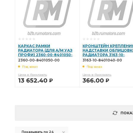
КАРКАС РАМКИ
КРОНШТЕЙН КРЕПЛЕНИ
РАДИАТОРА (ДЛЯ А/М УАЗ
НАДСТАВКИ ОБЛИЦОВК
ПРОФИ) 2360-00-8401050-
РАДИАТОРА 3163-10-
00
8401040-00
2360-00-8401050-00
3163-10-8401040-00
Под заказ
Под заказ
Цена в Ярославль
Цена в Ярославль
13 652.40
366.00
Р
Р
В КОРЗИНУ
В КОРЗИНУ
ПОКА
Показывать по 24