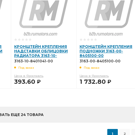
Я
КРОНШТЕЙН КРЕПЛЕНИЯ
КРОНШТЕЙН КРЕПЛЕНИЯ
И
НАДСТАВКИ ОБЛИЦОВКИ
ПОДНОЖКИ 3163-00-
РАДИАТОРА 3163-10-
8405100-00
8401041-00
3163-10-8401041-00
3163-00-8405100-00
Под заказ
Под заказ
Цена в Ярославль
Цена в Ярославль
393.60
1 732.80
Р
Р
В КОРЗИНУ
В КОРЗИНУ
ЗАТЬ ЕЩЕ 24 ТОВАРА
1
2