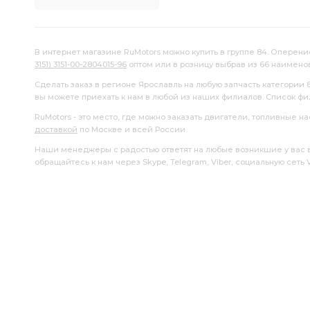
В интернет магазине RuMotors можно купить в группе 84. Оперени
3151) 3151-00-2804015-96
оптом или в розницу выбрав из 66 наимено
Сделать заказ в регионе Ярославль на любую запчасть категории 
вы можете приехать к нам в любой из наших филиалов. Список ф
RuMotors - это место, где можно заказать двигатели, топливные 
доставкой
по Москве и всей России.
Наши менеджеры с радостью ответят на любые возникшие у вас воп
обращайтесь к нам через Skype, Telegram, Viber, социальную сеть