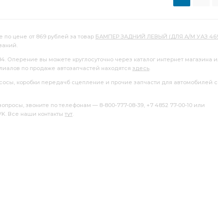
е по цене от 869 рублей за товар
БАМПЕР ЗАДНИЙ ЛЕВЫЙ (ДЛЯ А/М УАЗ 469
ваний.
84. Оперение вы можете круглосуточно через каталог интернет магазина 
илиалов по продаже автозапчастей находятся
здесь
.
насосы, коробки передачб сцепление и прочие запчасти для автомобилей с
росы, звоните по телефонам — 8-800-777-08-39, +7 4852 77-00-10 или
 VK. Все наши контакты
тут
.