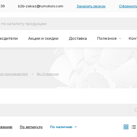
-39
b2b-zakaz@rumotors.com
Заказать звонок
Оформить
водители
Акции и скидки
Доставка
Полезное
Кон
ое производство)
84. Оперение
званию
По артикулу
По наличию