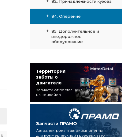
82. Принадлежности кузова
84. Оперение
85. Дополнительное и
внедорожное
оборудование
Территория
заботы о
двигателе
Запчасти от поставщика
на конвейер
Запчасти ПРАМО
Автоэлектрика и автокомпоненты
для коммерческих и грузовых авто
3