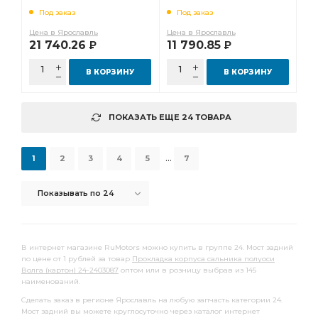
2217-2402165-30
Под заказ
Под заказ
Цена в Ярославль
Цена в Ярославль
21 740.26
11 790.85
Р
Р
В КОРЗИНУ
В КОРЗИНУ
ПОКАЗАТЬ ЕЩЕ 24 ТОВАРА
...
1
2
3
4
5
7
Показывать по 24
В интернет магазине RuMotors можно купить в группе 24. Мост задний
по цене от 1 рублей за товар
Прокладка корпуса сальника полуоси
Волга (картон) 24-2403087
оптом или в розницу выбрав из 145
наименований.
Сделать заказ в регионе Ярославль на любую запчасть категории 24.
Мост задний вы можете круглосуточно через каталог интернет