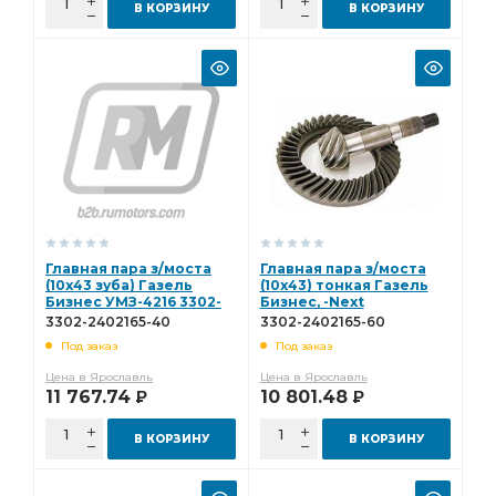
В КОРЗИНУ
В КОРЗИНУ
Главная пара з/моста
Главная пара з/моста
(10х43 зуба) Газель
(10х43) тонкая Газель
Бизнес УМЗ-4216 3302-
Бизнес, -Next
2402165-40
УМЗ-42164, А-274,
3302-2402165-40
3302-2402165-60
Cummins 2.8 3302-
Под заказ
Под заказ
2402165-60
Цена в Ярославль
Цена в Ярославль
11 767.74
10 801.48
Р
Р
В КОРЗИНУ
В КОРЗИНУ