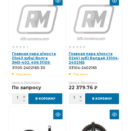
Главная пара з/моста
Главная пара з/моста
(11х43 зуба) Волга
(12х41 зуб) Валдай 33104-
ЗМЗ-402, 406 31105-
2402165
2402165-30
31105-2402165-30
33104-2402165
Под заказ
Под заказ
Цена в Ярославль
Цена в Ярославль
По запросу
22 379.76
Р
В КОРЗИНУ
В КОРЗИНУ