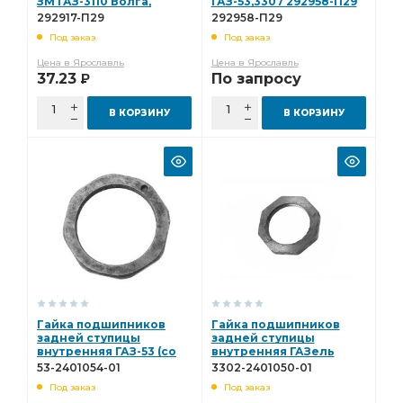
ЗМ ГАЗ-3110 Волга,
ГАЗ-53,3307 292958-П29
ГАЗель(упак 5шт) 292917-
292917-П29
292958-П29
П29
Под заказ
Под заказ
Цена в Ярославль
Цена в Ярославль
37.23
По запросу
Р
В КОРЗИНУ
В КОРЗИНУ
Гайка подшипников
Гайка подшипников
задней ступицы
задней ступицы
внутренняя ГАЗ-53 (со
внутренняя ГАЗель
шплинтом) 53-2401054-
3302-2401050-01
53-2401054-01
3302-2401050-01
01
Под заказ
Под заказ