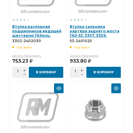
Втулка распорная
Втулка сальника
подшипников ведущей
картера заднего моста
шестерни ГАЗель,
ГАЗ-53, 3307, 3309,
Соболь 3302-2402030
Валдай 53-2401025
3302-2402030
53-2401025
Под заказ
Под заказ
Цена в Ярославль
Цена в Ярославль
753.23
933.80
Р
Р
В КОРЗИНУ
В КОРЗИНУ