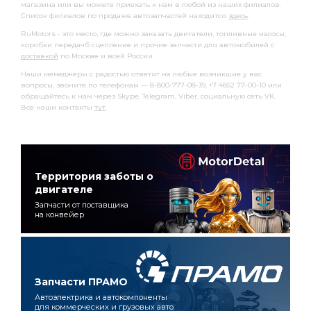
магазина или вы можете приехать к нам в любой из наших филиалов.
Список филиалов по продаже автозапчастей находятся
здесь
.
RuMotors - это место, где можно заказать двигатели, топливные насосы,
коробки передачб сцепление и прочие запчасти для автомобилей с
доставкой
по Москве и всей России.
Наши менеджеры с радостью ответят на любые возникшие у вас
вопросы, звоните по телефонам — 8-800-777-08-39, +7 4852 77-00-10 или
обращайтесь к нам через Skype, Telegram, Viber, социальную сеть VK.
Все наши контакты
тут
.
Территория заботы о
двигателе
Запчасти от поставщика
на конвейер
Запчасти ПРАМО
Автоэлектрика и автокомпоненты
для коммерческих и грузовых авто