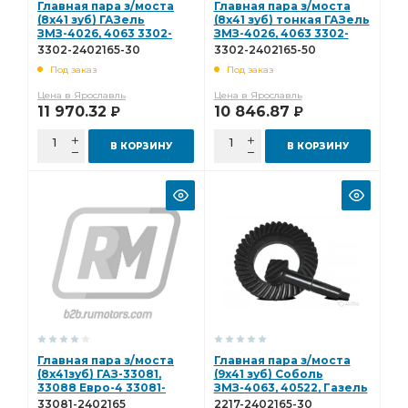
Главная пара з/моста
Главная пара з/моста
(8х41 зуб) ГАЗель
(8х41 зуб) тонкая ГАЗель
ЗМЗ-4026, 4063 3302-
ЗМЗ-4026, 4063 3302-
2402165-30
2402165-50
3302-2402165-30
3302-2402165-50
Под заказ
Под заказ
Цена в Ярославль
Цена в Ярославль
11 970.32
10 846.87
Р
Р
В КОРЗИНУ
В КОРЗИНУ
Главная пара з/моста
Главная пара з/моста
(8х41зуб) ГАЗ-33081,
(9х41 зуб) Соболь
33088 Евро-4 33081-
ЗМЗ-4063, 40522, Газель
2402165
ЗМЗ-40522, УМЗ-4216
33081-2402165
2217-2402165-30