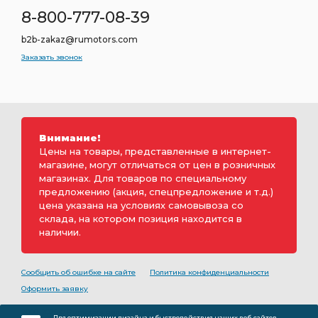
8-800-777-08-39
b2b-zakaz@rumotors.com
Заказать звонок
Внимание!
Цены на товары, представленные в интернет-
магазине, могут отличаться от цен в розничных
магазинах. Для товаров по специальному
предложению (акция, спецпредложение и т.д.)
цена указана на условиях самовывоза со
склада, на котором позиция находится в
наличии.
Сообщить об ошибке на сайте
Политика конфиденциальности
Оформить заявку
2000-2026 © Rumotors является коммерческим
Для оптимизации дизайна и быстродействия наших веб-сайтов