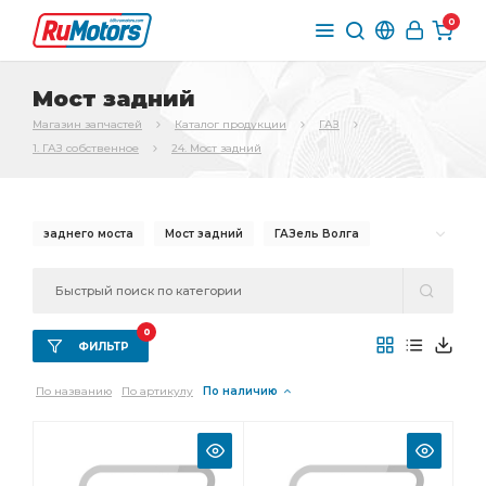
0
Мост задний
Магазин запчастей
Каталог продукции
ГАЗ
1. ГАЗ собственное
24. Мост задний
заднего моста
Мост задний
ГАЗель Волга
Кольцо регулировочное
моста толщина
заднего моста толщина
0
регулировочное заднего моста толщина
ФИЛЬТР
регулировочное заднего моста
По названию
По артикулу
По наличию
регулировочное заднего
Кольцо регулировочное заднего моста
Кольцо регулировочное заднего
Редуктор заднего