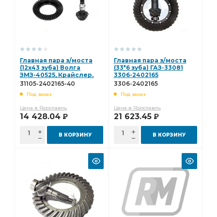
Главная пара з/моста
Главная пара з/моста
(12х43 зуба) Волга
(33*6 зуба) ГАЗ-33081
ЗМЗ-40525, Крайслер,
3306-2402165
Штайер 31105-2402165-
31105-2402165-40
3306-2402165
40
Под заказ
Под заказ
Цена в Ярославль
Цена в Ярославль
14 428.04
21 623.45
Р
Р
В КОРЗИНУ
В КОРЗИНУ