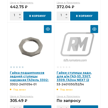
Цена в Ярославль
Цена в Ярославль
442.75
372.04
Р
Р
В КОРЗИНУ
В КОРЗИНУ
Гайка подшипников
Гайки ступицы задн.
задней ступицы
для а/м ГАЗ-53, 3307,
наружняя ГАЗель 3302-
3309, ГАЗон NEXT (2
2401054-01
гайки + шайба) РУБИН
3302-2401054-01
53-2401050/52/54
53-2401050/52/54
Под заказ
Под заказ
Цена в Ярославль
Цена в Ярославль
305.49
По запросу
Р