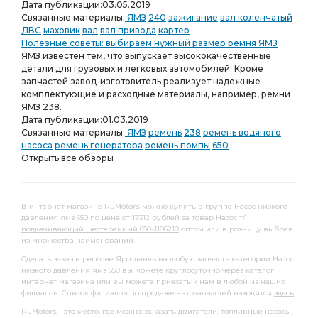
Дата публикации:
03.05.2019
Связанные материалы:
ЯМЗ
240
зажигание
вал коленчатый
ДВС
маховик
вал
вал привода
картер
Полезные советы: выбираем нужный размер ремня ЯМЗ
ЯМЗ известен тем, что выпускает высококачественные
детали для грузовых и легковых автомобилей. Кроме
запчастей завод-изготовитель реализует надежные
комплектующие и расходные материалы, например, ремни
ЯМЗ 238.
Дата публикации:
01.03.2019
Связанные материалы:
ЯМЗ
ремень
238
ремень водяного
насоса
ремень генератора
ремень помпы
650
Открыть все обзоры
В интернет магазине RuMotors можно купить в группе Насос низкого
давления ямз 650 по цене от 17312 рублей за товар
Насос т/
подкачивающий шестеренный 650-1106210
оптом или в розницу выбрав
из множества наименований.
Сделать заказ в регионе Ярославль на любую запчасть категории Насос
низкого давления ямз 650 вы можете круглосуточно через каталог
интернет магазина или вы можете приехать к нам в любой из наших
филиалов. Список филиалов по продаже автозапчастей находятся
здесь
.
RuMotors - это место, где можно заказать двигатели, топливные насосы,