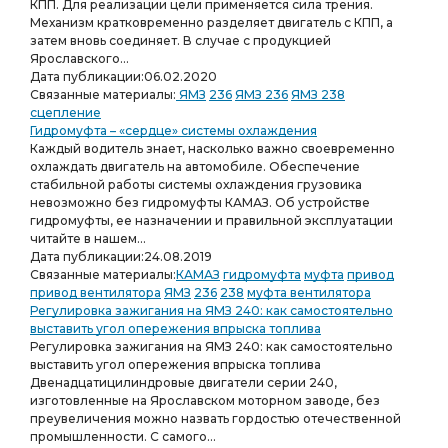
КПП. Для реализации цели применяется сила трения.
Механизм кратковременно разделяет двигатель с КПП, а
затем вновь соединяет. В случае с продукцией
Ярославского...
Дата публикации:
06.02.2020
Связанные материалы:
ЯМЗ
236
ЯМЗ 236
ЯМЗ 238
сцепление
Гидромуфта – «сердце» системы охлаждения
Каждый водитель знает, насколько важно своевременно
охлаждать двигатель на автомобиле. Обеспечение
стабильной работы системы охлаждения грузовика
невозможно без гидромуфты КАМАЗ. Об устройстве
гидромуфты, ее назначении и правильной эксплуатации
читайте в нашем...
Дата публикации:
24.08.2019
Связанные материалы:
КАМАЗ
гидромуфта
муфта
привод
привод вентилятора
ЯМЗ
236
238
муфта вентилятора
Регулировка зажигания на ЯМЗ 240: как самостоятельно
выставить угол опережения впрыска топлива
Регулировка зажигания на ЯМЗ 240: как самостоятельно
выставить угол опережения впрыска топлива
Двенадцатицилиндровые двигатели серии 240,
изготовленные на Ярославском моторном заводе, без
преувеличения можно назвать гордостью отечественной
промышленности. С самого...