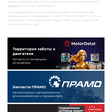
коробки передачб сцепление и прочие запчасти для автомобилей с
доставкой
по Москве и всей России.
Наши менеджеры с радостью ответят на любые возникшие у вас
вопросы, звоните по телефонам — 8-800-777-08-39, +7 4852 77-00-10 или
обращайтесь к нам через Skype, Telegram, Viber, социальную сеть VK.
Все наши контакты
тут
.
Территория заботы о
двигателе
Запчасти от поставщика
на конвейер
Запчасти ПРАМО
Автоэлектрика и автокомпоненты
для коммерческих и грузовых авто