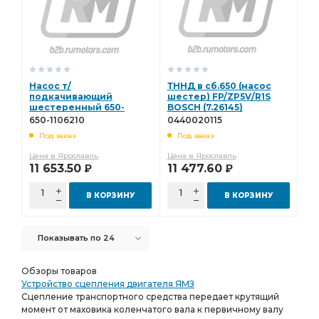
Насос т/
ТННД в сб.650 (насос
подкачивающий
шестер) FP/ZP5V/R1S
шестеренный 650-
BOSCH (7.26145)
1106210
0440020115
650-1106210
0440020115
Под заказ
Под заказ
Цена в Ярославль
Цена в Ярославль
11 653.50
11 477.60
Р
Р
В КОРЗИНУ
В КОРЗИНУ
Показывать по 24
Обзоры товаров
Устройство сцепления двигателя ЯМЗ
Сцепление транспортного средства передает крутящий
момент от маховика коленчатого вала к первичному валу