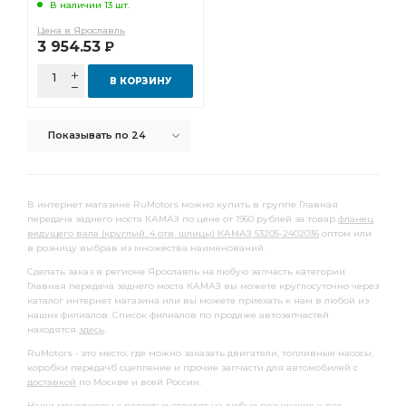
В наличии 13 шт.
Цена в Ярославль
3 954.53
Р
В КОРЗИНУ
Показывать по 24
В интернет магазине RuMotors можно купить в группе Главная
передача заднего моста КАМАЗ по цене от 1960 рублей за товар
фланец
ведущего вала (круглый, 4 отв. шлицы) КАМАЗ 53205-2402036
оптом или
в розницу выбрав из множества наименований.
Сделать заказ в регионе Ярославль на любую запчасть категории
Главная передача заднего моста КАМАЗ вы можете круглосуточно через
каталог интернет магазина или вы можете приехать к нам в любой из
наших филиалов. Список филиалов по продаже автозапчастей
находятся
здесь
.
RuMotors - это место, где можно заказать двигатели, топливные насосы,
коробки передачб сцепление и прочие запчасти для автомобилей с
доставкой
по Москве и всей России.
Наши менеджеры с радостью ответят на любые возникшие у вас