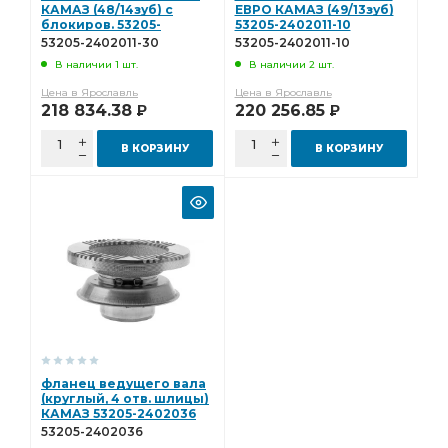
КАМАЗ (48/14зуб) с
ЕВРО КАМАЗ (49/13зуб)
блокиров. 53205-
53205-2402011-10
2402011-30
53205-2402011-30
53205-2402011-10
В наличии 1 шт.
В наличии 2 шт.
Цена в Ярославль
Цена в Ярославль
218 834.38
220 256.85
Р
Р
В КОРЗИНУ
В КОРЗИНУ
фланец ведущего вала
(круглый, 4 отв. шлицы)
КАМАЗ 53205-2402036
53205-2402036