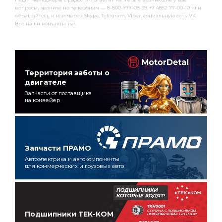
вопросы, звоните по телефонам — 8-800-777-08-39, +7 4852 77-00-10 или
обращайтесь к нам через Skype, Telegram, Viber, социальную сеть VK.
Все наши контакты
тут
.
Территория заботы о
двигателе
Запчасти от поставщика
на конвейер
Запчасти ПРАМО
Автоэлектрика и автокомпоненты
для коммерческих и грузовых авто
Подшипники ТЕК-КОМ