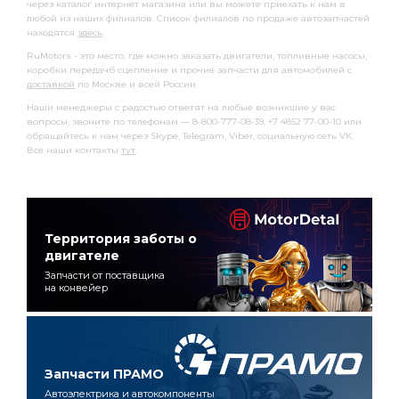
через каталог интернет магазина или вы можете приехать к нам в
любой из наших филиалов. Список филиалов по продаже автозапчастей
находятся
здесь
.
RuMotors - это место, где можно заказать двигатели, топливные насосы,
коробки передачб сцепление и прочие запчасти для автомобилей с
доставкой
по Москве и всей России.
Наши менеджеры с радостью ответят на любые возникшие у вас
вопросы, звоните по телефонам — 8-800-777-08-39, +7 4852 77-00-10 или
обращайтесь к нам через Skype, Telegram, Viber, социальную сеть VK.
Все наши контакты
тут
.
Территория заботы о
двигателе
Запчасти от поставщика
на конвейер
Запчасти ПРАМО
Автоэлектрика и автокомпоненты