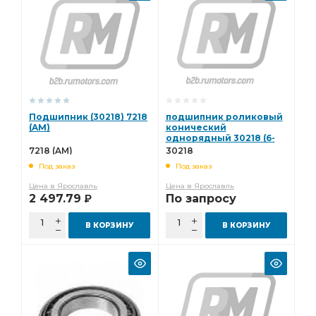
Подшипник (30218) 7218
подшипник роликовый
(AM)
конический
однорядный 30218 (6-
7218А 7218A) КАМАЗ
7218 (AM)
30218
30218
Под заказ
Под заказ
Цена в Ярославль
Цена в Ярославль
2 497.79
По запросу
Р
В КОРЗИНУ
В КОРЗИНУ