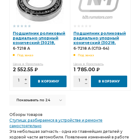
Подшипник роликовый
Подшипник роликовый
радиально-упорный
радиально-упорный
конический (30218,
конический (30218,
864738) (ГПЗ) 6-7218 А
864738) 6-7218 А
6-7218 А
6-7218 А (СПЗ-64)
(СПЗ-64)
Под заказ
Под заказ
Цена в Ярославль
Цена в Ярославль
2 552.55
1 785.00
Р
Р
В КОРЗИНУ
В КОРЗИНУ
Показывать по 24
Обзоры товаров
Ступица: разбираемся в устройстве и ремонте
самостоятельно
Эта небольшая запчасть - одна из главнейших деталей у
ходовой части автомобиля. Появление изменений в работе