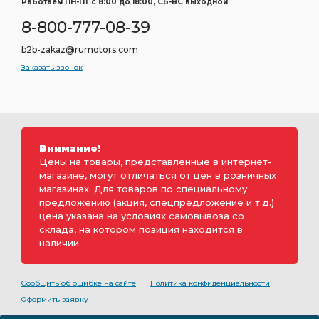
Работаем ПН-ПТ c 8:00 до 18:00, СБ-ВС выходной
8-800-777-08-39
b2b-zakaz@rumotors.com
Заказать звонок
Внимание!
Цены на товары, представленные в интернет-
магазине, могут отличаться от цен в розничных
магазинах. Для товаров по специальному
предложению (акция, спецпредложение и т.д.)
цена указана на условиях самовывоза со
склада, на котором позиция находится в
наличии.
Сообщить об ошибке на сайте
Политика конфиденциальности
Оформить заявку