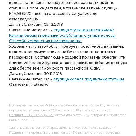
колеса часто сигнализирует о неисправности именно
ступицы. Поломка деталей, в том числе задней ступицы
КамАЗ 6520 - всегда стрессовая ситуация для
автовладельца....
Дата публикации:
05.12.2018
Связанные материалы:
ступица
ступица колеса
КАМАЗ
Какими бывают признаки ослабления ступицы колеса.
Способы устранения неисправности.
Ходовая часть автомобиля требует постоянного внимания,
ведь она напрямую влияет на безопасность водителя и
пассажиров. Составляющие ходовой призваны обеспечить
единение колес и кузова, а также гасить колебания корпуса
для обеспечения комфорта пассажиров. Одну...
Дата публикации:
30.11.2018
Связанные материалы:
ступица колеса
подшипник ступицы
Открыть все обзоры
В интернет магазине RuMotors можно купить в группе Подшипник
передней ступицы камаз 4310 по цене от 1080 рублей за товар
Подшипник (30218) 7218 (AM)
оптом или в розницу выбрав из множества
наименований.
Сделать заказ в регионе Ярославль на любую запчасть категории
Подшипник передней ступицы камаз 4310 вы можете круглосуточно