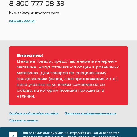
8-800-777-08-39
b2b-zakaz@rumotors.com
Заказать звонок
Внимание!
Цены на товары, представленные в интернет-
магазине, могут отличаться от цен в розничных
магазинах. Для товаров по специальному
предложению (акция, спецпредложение и т.д.)
цена указана на условиях самовывоза со
склада, на котором позиция находится в
наличии.
Сообщить об ошибке на сайте
Политика конфиденциальности
Оформить заявку
2000-2026 © Rumotors является коммерческим
Для оптимизации дизайна и быстродействия наших веб-сайтов
обозначением ООО «РуМоторс». Все права на
используются cookie-файлы. Продолжая посещение веб-сайта, вы