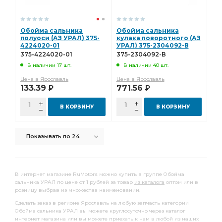
Обойма сальника
Обойма сальника
полуоси (АЗ УРАЛ) 375-
кулака поворотного (АЗ
4224020-01
УРАЛ) 375-2304092-В
375-4224020-01
375-2304092-В
В наличии 17 шт.
В наличии 40 шт.
Цена в Ярославль
Цена в Ярославль
133.39
771.56
Р
Р
В КОРЗИНУ
В КОРЗИНУ
Показывать по 24
В интернет магазине RuMotors можно купить в группе Обойма
сальника УРАЛ по цене от 1 рублей за товар
из каталога
оптом или в
розницу выбрав из множества наименований.
Сделать заказ в регионе Ярославль на любую запчасть категории
Обойма сальника УРАЛ вы можете круглосуточно через каталог
интернет магазина или вы можете приехать к нам в любой из наших