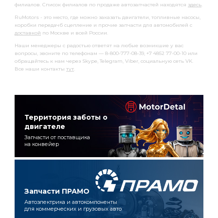
филиалов. Список филиалов по продаже автозапчастей находятся
здесь
.
RuMotors - это место, где можно заказать двигатели, топливные насосы,
коробки передачб сцепление и прочие запчасти для автомобилей с
доставкой
по Москве и всей России.
Наши менеджеры с радостью ответят на любые возникшие у вас
вопросы, звоните по телефонам — 8-800-777-08-39, +7 4852 77-00-10 или
обращайтесь к нам через Skype, Telegram, Viber, социальную сеть VK.
Все наши контакты
тут
.
Территория заботы о
двигателе
Запчасти от поставщика
на конвейер
Запчасти ПРАМО
Автоэлектрика и автокомпоненты
для коммерческих и грузовых авто