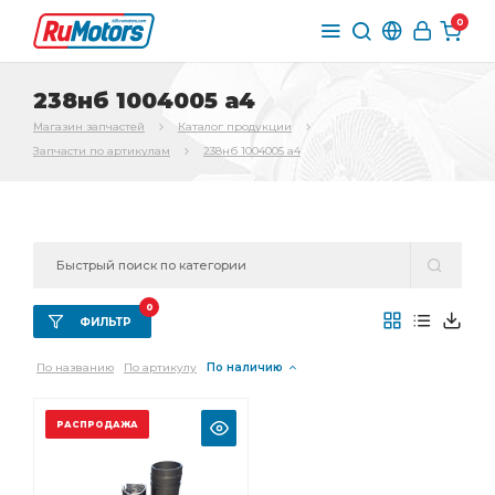
0
238нб 1004005 а4
Магазин запчастей
Каталог продукции
Запчасти по артикулам
238нб 1004005 а4
0
ФИЛЬТР
По названию
По артикулу
По наличию
РАСПРОДАЖА