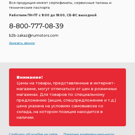
Вся продукция имеет сертификаты, сервисные талоны и
технические паспорта.
Работаем ПН-ПТ c 8:00 до 18:00, СБ-ВС выходной
8-800-777-08-39
b2b-zakaz@rumotors.com
Заказать звонок
Внимание!
Цены на товары, представленные в интернет-
магазине, могут отличаться от цен в розничных
магазинах. Для товаров по специальному
предложению (акция, спецпредложение и т.д.)
цена указана на условиях самовывоза со
склада, на котором позиция находится в
наличии.
Сообщить об ошибке на сайте
Политика конфиденциальности