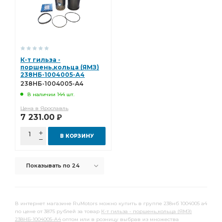
К-т гильза -
поршень,кольца (ЯМЗ)
238НБ-1004005-А4
238НБ-1004005-А4
В наличии 144 шт.
Цена в Ярославль
7 231.00
Р
В КОРЗИНУ
Показывать по 24
В интернет магазине RuMotors можно купить в группе 238нб 1004005 а4
по цене от 3875 рублей за товар
К-т гильза - поршень,кольца (ЯМЗ)
238НБ-1004005-А4
оптом или в розницу выбрав из множества