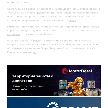
наименований.
Сделать заказ в регионе Ярославль на любую запчасть категории 238нб
1004005 а4 вы можете круглосуточно через каталог интернет магазина
или вы можете приехать к нам в любой из наших филиалов. Список
филиалов по продаже автозапчастей находятся
здесь
.
RuMotors - это место, где можно заказать двигатели, топливные насосы,
коробки передачб сцепление и прочие запчасти для автомобилей с
доставкой
по Москве и всей России.
Наши менеджеры с радостью ответят на любые возникшие у вас
вопросы, звоните по телефонам — 8-800-777-08-39, +7 4852 77-00-10 или
обращайтесь к нам через Skype, Telegram, Viber, социальную сеть VK.
Все наши контакты
тут
.
Территория заботы о
двигателе
Запчасти от поставщика
на конвейер