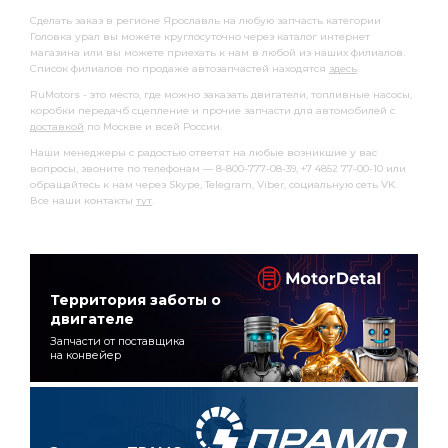
Сделать заказ в регионе Ярославль на любую запчасть категории
Головка урал вы можете круглосуточно через каталог интернет
магазина или вы можете приехать к нам в любой из наших филиалов.
Список филиалов по продаже автозапчастей находятся
здесь
.
RuMotors - это место, где можно заказать двигатели, топливные насосы,
коробки передачб сцепление и прочие запчасти для автомобилей с
доставкой
по Москве и всей России.
Наши менеджеры с радостью ответят на любые возникшие у вас
вопросы, звоните по телефонам — 8-800-777-08-39, +7 4852 77-00-10 или
обращайтесь к нам через Skype, Telegram, Viber, социальную сеть VK.
Все наши контакты
тут
.
Территория заботы о
двигателе
Запчасти от поставщика
на конвейер