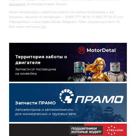
доставкой
по Москве и всей России.
Наши менеджеры с радостью ответят на любые возникшие у вас
вопросы, звоните по телефонам — 8-800-777-08-39, +7 4852 77-00-10 или
обращайтесь к нам через Skype, Telegram, Viber, социальную сеть VK.
Все наши контакты
тут
.
Территория заботы о
двигателе
Запчасти от поставщика
на конвейер
Запчасти ПРАМО
Автоэлектрика и автокомпоненты
для коммерческих и грузовых авто