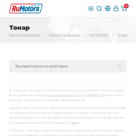
0
Тонар
Магазин запчастей
Каталог продукции
ИНОМАРКИ
Тонар
В интернет магазине RuMotors можно купить в группе Тонар по цене
от 62 рублей за товар
Гайка стремянки ТОНАР 1283001324
оптом или в
розницу выбрав из множества наименований.
Сделать заказ в регионе Ярославль на любую запчасть категории Тонар
вы можете круглосуточно через каталог интернет магазина или вы
можете приехать к нам в любой из наших филиалов. Список филиалов
по продаже автозапчастей находятся
здесь
.
RuMotors - это место, где можно заказать двигатели, топливные насосы,
коробки передачб сцепление и прочие запчасти для автомобилей с