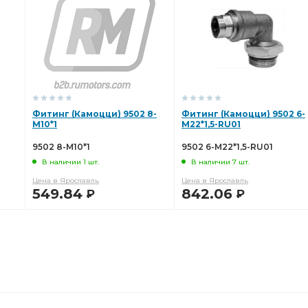
в.
ГАЗ PREMIUM Дв. ЗМЗ-406,405,409
PREMIUM Дв.
ускного коллектора
головки цилиндров
Прокладка фланца
выключения сцепления
вкладышей шатунных подшипников ДЗВ
Фитинг (Камоцци) 9502 8-
Фитинг (Камоцци) 9502 6-
ладка поддона
М10*1
Комплект шатунных вкладышей 1,50
М22*1,5-RU01
9502 8-М10*1
9502 6-М22*1,5-RU01
шей -1,00
трубки Камоцци
В наличии 1 шт.
В наличии 7 шт.
Цена в Ярославль
Цена в Ярославль
ей 0,05
сборе Malang
заглушек Дайдо
549.84
842.06
Р
Р
к/в Дайдо
Привод вентилятора гидромуфта
В КОРЗИНУ
В КОРЗИНУ
н впускной
масляного фильтра
Прокладка выпускного
Трубка топливная дренажная
топливная дренажная
ка
Камоцци D2521
Полушайба упорного