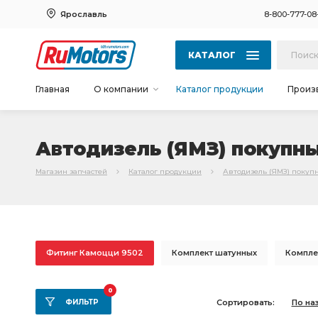
Ярославль
8-800-777-08
КАТАЛОГ
Главная
О компании
Каталог продукции
Произ
Автодизель (ЯМЗ) покупн
Магазин запчастей
Каталог продукции
Автодизель (ЯМЗ) покуп
Фитинг Камоцци 9502
Комплект шатунных
Компле
коренных вкладышей
Комплект шатунных вкладышей
0
ФИЛЬТР
Сортировать:
По на
вкладышей 0,25
вкладышей 0,75
вкладышей 0,50