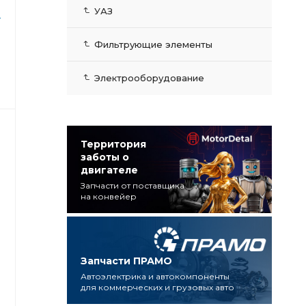
УАЗ
-
Фильтрующие элементы
Электрооборудование
Территория
заботы о
двигателе
Запчасти от поставщика
на конвейер
Запчасти ПРАМО
Автоэлектрика и автокомпоненты
для коммерческих и грузовых авто