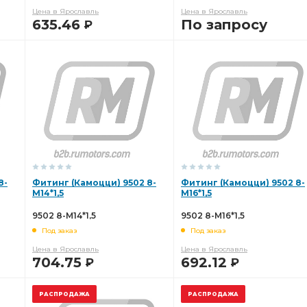
Цена в Ярославль
Цена в Ярославль
ая 1''
Прокладка ГБЦ
клапанной крышки
635.46
По запросу
Р
дышей КАМАЗ
вкладышей КАМАЗ
Диск нажимной
В КОРЗИНУ
В КОРЗИНУ
ая
тройник горизонтальный
ьный CAMOZZI D6412
горизонтальный CAMOZZI
а:ВМТЗ
Дв.Д-21 Д-120 Трактора:ВМТЗ Т-25/Т-16
Трактора:ВМТЗ Т-25/Т-16
выбирать ТКР-9-12
8-
Фитинг (Камоцци) 9502 8-
Фитинг (Камоцци) 9502 8-
М14*1,5
М16*1,5
дв. ЗМЗ-402
УАЗ дв.
ГАЗ УАЗ дв.
9502 8-М14*1,5
9502 8-М16*1,5
З-402
УАЗ Дв. ЗМЗ-402
УАЗ Дв. ЗМЗ-402 УМЗ-421
Под заказ
Под заказ
Цена в Ярославль
Цена в Ярославль
ных вкладышей 1,50
коренных вкладышей 1,50
704.75
692.12
Р
Р
-402 УМЗ-421
дв. ЗМЗ-402 УМЗ-421
В КОРЗИНУ
В КОРЗИНУ
РАСПРОДАЖА
РАСПРОДАЖА