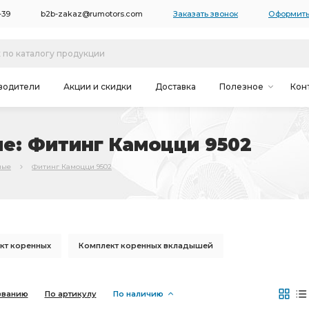
-39
b2b-zakaz@rumotors.com
Заказать звонок
Оформить
водители
Акции и скидки
Доставка
Полезное
Кон
ые: Фитинг Камоцци 9502
ные
Фитинг Камоцци 9502
кт коренных
Комплект коренных вкладышей
шатунных вкладышей
Фитинг Камоцци
званию
По артикулу
По наличию
К-т вкладышей
вкладышей 1,00