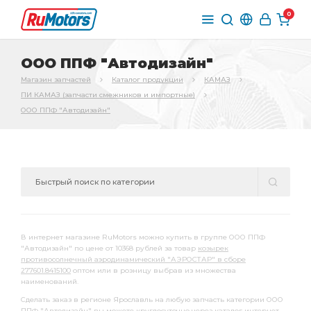
0
ООО ППФ "Автодизайн"
Магазин запчастей
Каталог продукции
КАМАЗ
ПИ КАМАЗ (запчасти смежников и импортные)
ООО ППФ "Автодизайн"
В интернет магазине RuMotors можно купить в группе ООО ППФ
"Автодизайн" по цене от 10368 рублей за товар
козырек
противосолнечный аэродинамический "АЭРОСТАР" в сборе
277601.8415100
оптом или в розницу выбрав из множества
наименований.
Сделать заказ в регионе Ярославль на любую запчасть категории ООО
ППФ "Автодизайн" вы можете круглосуточно через каталог интернет