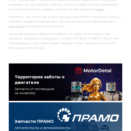
магазина или вы можете приехать к нам в любой из наших филиалов.
Список филиалов по продаже автозапчастей находятся
здесь
.
RuMotors - это место, где можно заказать двигатели, топливные насосы,
коробки передачб сцепление и прочие запчасти для автомобилей с
доставкой
по Москве и всей России.
Наши менеджеры с радостью ответят на любые возникшие у вас
вопросы, звоните по телефонам — 8-800-777-08-39, +7 4852 77-00-10 или
обращайтесь к нам через Skype, Telegram, Viber, социальную сеть VK.
Все наши контакты
тут
.
Территория заботы о
двигателе
Запчасти от поставщика
на конвейер
Запчасти ПРАМО
Автоэлектрика и автокомпоненты