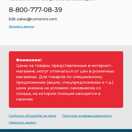
8-800-777-08-39
b2b-zakaz@rumotors.com
Заказать звонок
Внимание!
Цены на товары, представленные в интернет-
магазине, могут отличаться от цен в розничных
магазинах. Для товаров по специальному
предложению (акция, спецпредложение и т.д.)
цена указана на условиях самовывоза со
склада, на котором позиция находится в
наличии.
Сообщить об ошибке на сайте
Политика конфиденциальности
Оформить заявку