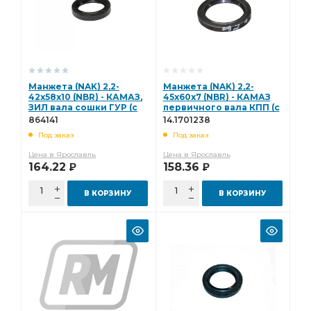
Манжета (NAK) 2,2-
Манжета (NAK) 2,2-
42х58х10 (NBR) - КАМАЗ,
45х60х7 (NBR) - КАМАЗ
ЗИЛ вала сошки ГУР (с
первичного вала КПП (с
пыльником) 864141
пыльником) 14.1701238
864141
14.1701238
Под заказ
Под заказ
Цена в Ярославль
Цена в Ярославль
164.22
158.36
Р
Р
В КОРЗИНУ
В КОРЗИНУ