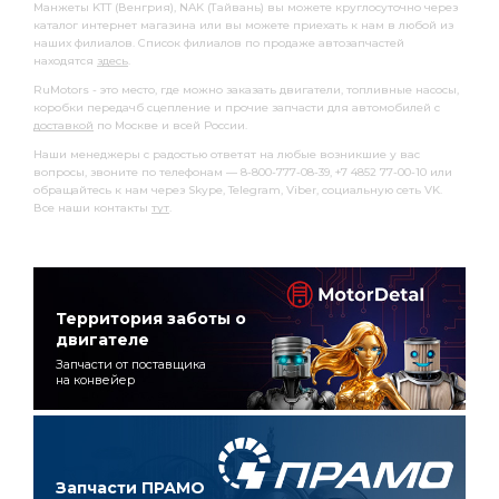
Манжеты KTT (Венгрия), NAK (Тайвань) вы можете круглосуточно через
каталог интернет магазина или вы можете приехать к нам в любой из
наших филиалов. Список филиалов по продаже автозапчастей
находятся
здесь
.
RuMotors - это место, где можно заказать двигатели, топливные насосы,
коробки передачб сцепление и прочие запчасти для автомобилей с
доставкой
по Москве и всей России.
Наши менеджеры с радостью ответят на любые возникшие у вас
вопросы, звоните по телефонам — 8-800-777-08-39, +7 4852 77-00-10 или
обращайтесь к нам через Skype, Telegram, Viber, социальную сеть VK.
Все наши контакты
тут
.
Территория заботы о
двигателе
Запчасти от поставщика
на конвейер
Запчасти ПРАМО