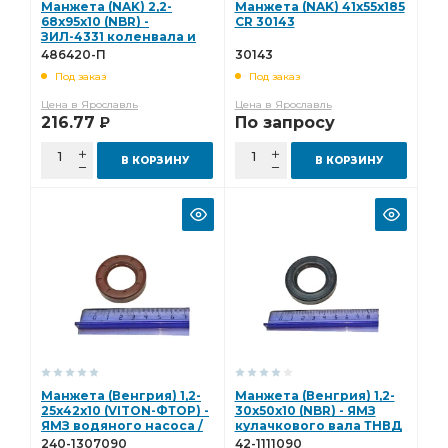
Манжета (NAK) 2,2-
Манжета (NAK) 41х55х185
68х95х10 (NBR) -
CR 30143
ЗИЛ-4331 коленвала и
ведущей шестерни
486420-П
30143
заднего моста (с
Под заказ
Под заказ
пыльником) 486420-П
Цена в Ярославль
Цена в Ярославль
216.77
По запросу
Р
В КОРЗИНУ
В КОРЗИНУ
Манжета (Венгрия) 1,2-
Манжета (Венгрия) 1,2-
25х42х10 (VITON-ФТОР) -
30х50х10 (NBR) - ЯМЗ
ЯМЗ водяного насоса /
кулачкового вала ТНВД
вала КПП (без
(без пыльника) 42-
240-1307090
42-1111090