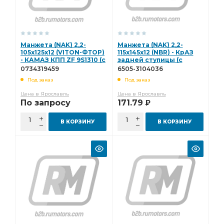
Манжета (NAK) 2,2-
Манжета (NAK) 2,2-
105х125х12 (VITON-ФТОР)
115х145х12 (NBR) - КрАЗ
- КАМАЗ КПП ZF 9S1310 (с
задней ступицы (с
пыльником) 0734319459
пыльником) 6505-
0734319459
6505-3104036
3104036
Под заказ
Под заказ
Цена в Ярославль
Цена в Ярославль
По запросу
171.79
Р
В КОРЗИНУ
В КОРЗИНУ