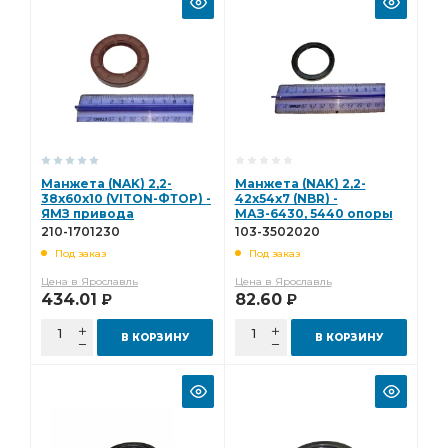
Манжета (NAK) 2,2-
Манжета (NAK) 2,2-
38х60х10 (VITON-ФТОР) -
42х54х7 (NBR) -
ЯМЗ привода
МАЗ-6430, 5440 опоры
вентилятора (с
разжимного кулака (с
210-1701230
103-3502020
пыльником) 210-1701230
пыльником) 103-
Под заказ
Под заказ
3502020
Цена в Ярославль
Цена в Ярославль
434.01
82.60
Р
Р
В КОРЗИНУ
В КОРЗИНУ