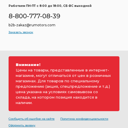
Работаем ПН-ПТ c 8:00 до 18:00, СБ-ВС выходной
8-800-777-08-39
b2b-zakaz@rumotors.com
Заказать звонок
Внимание!
Цены на товары, представленные в интернет-
магазине, могут отличаться от цен в розничных
магазинах. Для товаров по специальному
предложению (акция, спецпредложение и т.д.)
цена указана на условиях самовывоза со
склада, на котором позиция находится в
наличии.
Сообщить об ошибке на сайте
Политика конфиденциальности
Оформить заявку