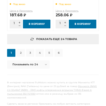
пыльника) 240-1307090
1111090
Под заказ
Под заказ
Цена в Ярославль
Цена в Ярославль
187.68
258.06
Р
Р
В КОРЗИНУ
В КОРЗИНУ
ПОКАЗАТЬ ЕЩЕ 24 ТОВАРА
1
2
3
4
5
6
Показывать по 24
В интернет магазине RuMotors можно купить в группе Манжеты KTT
(Венгрия), NAK (Тайвань) по цене от 29 рублей за товар
Манжета (NAK)
2,2-32х45х7 (NBR) - ЯМЗ муфты опережения впрыска ТНВД (Евро) (с
пыльником) 332.1121060
оптом или в розницу выбрав из 136
наименований.
Сделать заказ в регионе Ярославль на любую запчасть категории