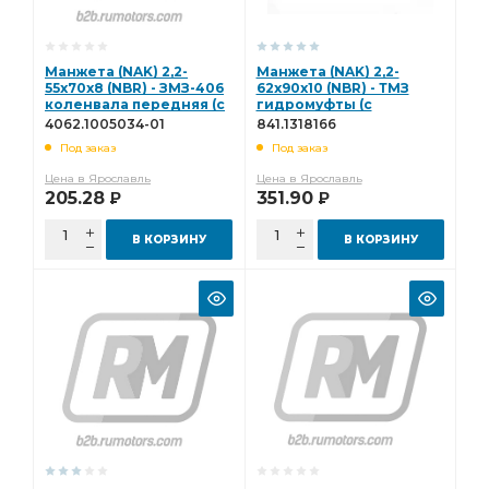
Манжета (NAK) 2,2-
Манжета (NAK) 2,2-
55х70х8 (NBR) - ЗМЗ-406
62х90х10 (NBR) - ТМЗ
коленвала передняя (с
гидромуфты (с
пыльником)
пыльником) 841.1318166
4062.1005034-01
841.1318166
4062.1005034-01
Под заказ
Под заказ
Цена в Ярославль
Цена в Ярославль
205.28
351.90
Р
Р
В КОРЗИНУ
В КОРЗИНУ