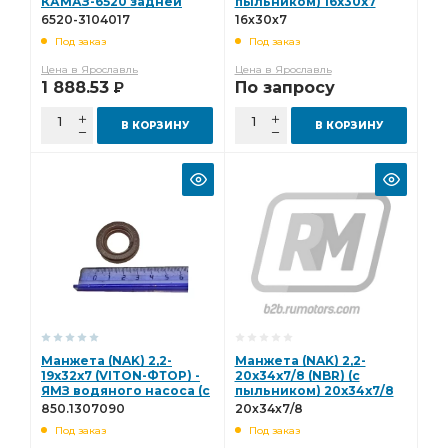
КАМАЗ-6520 задней
пыльником) 16х30х7
ступицы (мост Madara)
6520-3104017
16х30х7
(с пыльником) 6520-
Под заказ
Под заказ
3104017
Цена в Ярославль
Цена в Ярославль
1 888.53
По запросу
Р
В КОРЗИНУ
В КОРЗИНУ
Манжета (NAK) 2,2-
Манжета (NAK) 2,2-
19х32х7 (VITON-ФТОР) -
20х34х7/8 (NBR) (с
ЯМЗ водяного насоса (с
пыльником) 20х34х7/8
пыльником)
850.1307090
20х34х7/8
850.1307090
Под заказ
Под заказ