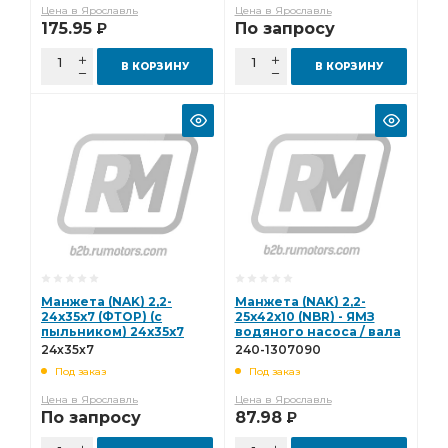
Цена в Ярославль
Цена в Ярославль
175.95
По запросу
Р
В КОРЗИНУ
В КОРЗИНУ
Манжета (NAK) 2,2-
Манжета (NAK) 2,2-
24х35х7 (ФТОР) (с
25х42х10 (NBR) - ЯМЗ
пыльником) 24х35х7
водяного насоса / вала
КПП (c пыльником) 240-
24х35х7
240-1307090
1307090
Под заказ
Под заказ
Цена в Ярославль
Цена в Ярославль
По запросу
87.98
Р