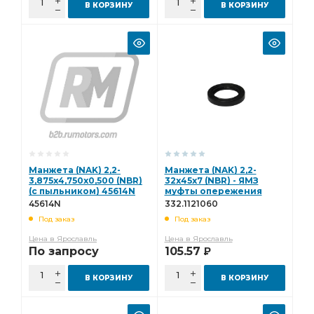
В КОРЗИНУ
В КОРЗИНУ
Манжета (NAK) 2,2-
Манжета (NAK) 2,2-
3,875x4,750x0,500 (NBR)
32х45х7 (NBR) - ЯМЗ
(с пыльником) 45614N
муфты опережения
впрыска ТНВД (Евро) (с
45614N
332.1121060
пыльником) 332.1121060
Под заказ
Под заказ
Цена в Ярославль
Цена в Ярославль
По запросу
105.57
Р
В КОРЗИНУ
В КОРЗИНУ