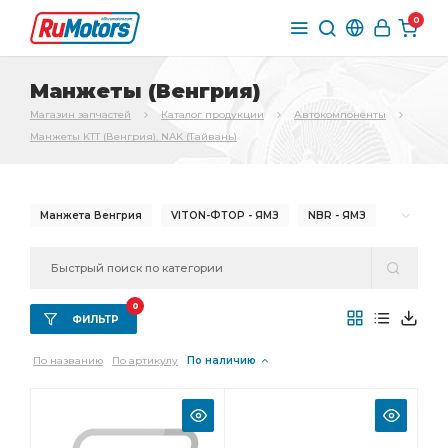
0
Манжеты (Венгрия)
Магазин запчастей
Каталог продукции
Автокомпоненты
Манжеты KTT (Венгрия), NAK (Тайвань)
Манжета Венгрия
VITON-ФТОР - ЯМЗ
NBR - ЯМЗ
Манжета NAK
NBR - МАЗ
привода ТНВД
КПП с пыльником
вала КПП
вала привода ТНВД
0
вала привода
VITON-ФТОР - МАЗ
ФИЛЬТР
ЯМЗ вала привода ТНВД
ЯМЗ вала привода
По названию
По артикулу
По наличию
ЯМЗ вала
ТНВД с пыльником
передняя с пыльником
первичного вала
водяного насоса
вала КПП с пыльником