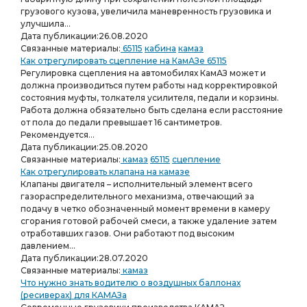
грузового кузова, увеличила маневренность грузовика и
улучшила...
Дата публикации:
26.08.2020
Связанные материалы:
65115
кабина
камаз
Как отрегулировать сцепление на КамАЗе 65115
Регулировка сцепления на автомобилях КамАЗ может и
должна производиться путем работы над корректировкой
состояния муфты, толкателя усилителя, педали и корзины.
Работа должна обязательно быть сделана если расстояние
от пола до педали превышает 16 сантиметров.
Рекомендуется...
Дата публикации:
25.08.2020
Связанные материалы:
камаз
65115
сцепление
Как отрегулировать клапана на камазе
Клапаны двигателя – исполнительный элемент всего
газораспределительного механизма, отвечающий за
подачу в четко обозначенный момент времени в камеру
сгорания готовой рабочей смеси, а также удаление затем
отработавших газов. Они работают под высоким
давлением...
Дата публикации:
28.07.2020
Связанные материалы:
камаз
Что нужно знать водителю о воздушных баллонах
(ресиверах) для КАМАЗа