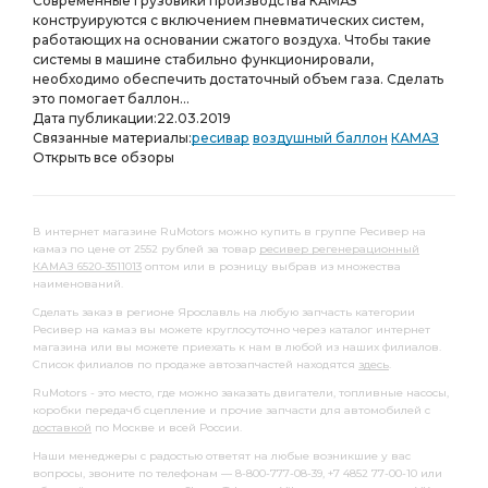
Современные грузовики производства КАМАЗ
конструируются с включением пневматических систем,
работающих на основании сжатого воздуха. Чтобы такие
системы в машине стабильно функционировали,
необходимо обеспечить достаточный объем газа. Сделать
это помогает баллон...
Дата публикации:
22.03.2019
Связанные материалы:
ресивар
воздушный баллон
КАМАЗ
Открыть все обзоры
В интернет магазине RuMotors можно купить в группе Ресивер на
камаз по цене от 2552 рублей за товар
ресивер регенерационный
КАМАЗ 6520-3511013
оптом или в розницу выбрав из множества
наименований.
Сделать заказ в регионе Ярославль на любую запчасть категории
Ресивер на камаз вы можете круглосуточно через каталог интернет
магазина или вы можете приехать к нам в любой из наших филиалов.
Список филиалов по продаже автозапчастей находятся
здесь
.
RuMotors - это место, где можно заказать двигатели, топливные насосы,
коробки передачб сцепление и прочие запчасти для автомобилей с
доставкой
по Москве и всей России.
Наши менеджеры с радостью ответят на любые возникшие у вас
вопросы, звоните по телефонам — 8-800-777-08-39, +7 4852 77-00-10 или