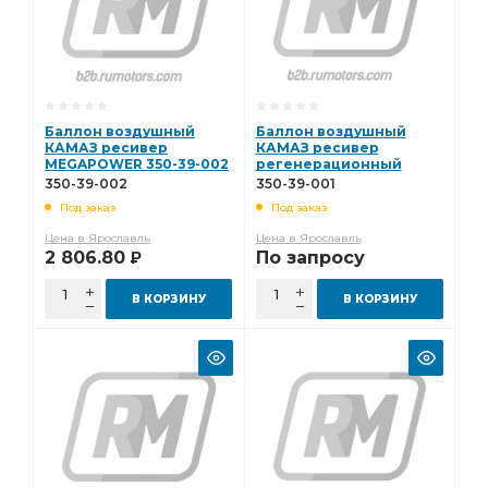
Баллон воздушный
Баллон воздушный
КАМАЗ ресивер
КАМАЗ ресивер
MEGAPOWER 350-39-002
регенерационный
MEGAPOWER 350-39-001
350-39-002
350-39-001
Под заказ
Под заказ
Цена в Ярославль
Цена в Ярославль
2 806.80
По запросу
Р
В КОРЗИНУ
В КОРЗИНУ