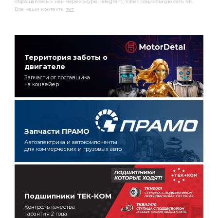
обращайтесь к нам через Skype, Telegram, Viber, социальную сеть VK.
Все наши контакты
тут
.
Территория заботы о
двигателе
Запчасти от поставщика
на конвейер
Запчасти ПРАМО
Автоэлектрика и автокомпоненты
для коммерческих и грузовых авто
Подшипники ТЕК-КОМ
Контроль качества
Гарантия 2 года