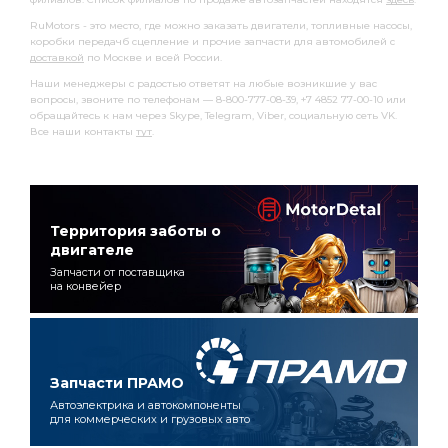
RuMotors - это место, где можно заказать двигатели, топливные насосы,
коробки передачб сцепление и прочие запчасти для автомобилей с
доставкой
по Москве и всей России.
Наши менеджеры с радостью ответят на любые возникшие у вас
вопросы, звоните по телефонам — 8-800-777-08-39, +7 4852 77-00-10 или
обращайтесь к нам через Skype, Telegram, Viber, социальную сеть VK.
Все наши контакты
тут
.
Территория заботы о
двигателе
Запчасти от поставщика
на конвейер
Запчасти ПРАМО
Автоэлектрика и автокомпоненты
для коммерческих и грузовых авто