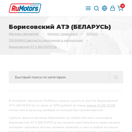
0
Борисовский АТЭ (БЕЛАРУСЬ)
Магазин запчастей
Каталог продукции
КАМАЗ
ПИ КАМАЗ (запчасти смежников и импортные)
Борисовский АТЭ (БЕЛАРУСЬ)
В интернет магазине RuMotors можно купить в группе Борисовский
АТЭ (БЕЛАРУСЬ) по цене от 1075 рублей за товар
вилка ПС315 ПС315
оптом или в розницу выбрав из множества наименований.
Сделать заказ в регионе Ярославль на любую запчасть категории
Борисовский АТЭ (БЕЛАРУСЬ) вы можете круглосуточно через каталог
интернет магазина или вы можете приехать к нам в любой из наших
филиалов. Список филиалов по продаже автозапчастей находятся
здесь
.