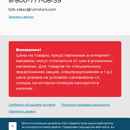
8-800-777-08-39
b2b-zakaz@rumotors.com
Заказать звонок
Внимание!
Цены на товары, представленные в интернет-
магазине, могут отличаться от цен в розничных
магазинах. Для товаров по специальному
предложению (акция, спецпредложение и т.д.)
цена указана на условиях самовывоза со
склада, на котором позиция находится в
наличии.
Сообщить об ошибке на сайте
Политика конфиденциальности
Оформить заявку
2000-2026 © Rumotors является коммерческим
Для оптимизации дизайна и быстродействия наших веб-сайтов
обозначением ООО «РуМоторс». Все права на
используются cookie-файлы. Продолжая посещение веб-сайта, вы
разработку принадлежат ООО «Румоторс». Не является