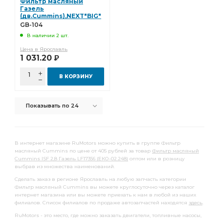
Фильтр масляный
Газель
(дв.Cummins),NEXT"BIG"
GB-104
GB-104
В наличии 2 шт.
Цена в Ярославль
1 031.20
Р
В КОРЗИНУ
Показывать по 24
В интернет магазине RuMotors можно купить в группе Фильтр
масляный Cummins по цене от 405 рублей за товар
Фильтр масляный
Cummins ISF 2,8 Газель LF17356 (ЕКО-02.248)
оптом или в розницу
выбрав из множества наименований.
Сделать заказ в регионе Ярославль на любую запчасть категории
Фильтр масляный Cummins вы можете круглосуточно через каталог
интернет магазина или вы можете приехать к нам в любой из наших
филиалов. Список филиалов по продаже автозапчастей находятся
здесь
.
RuMotors - это место, где можно заказать двигатели, топливные насосы,