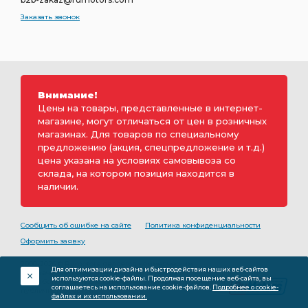
Заказать звонок
Внимание!
Цены на товары, представленные в интернет-
магазине, могут отличаться от цен в розничных
магазинах. Для товаров по специальному
предложению (акция, спецпредложение и т.д.)
цена указана на условиях самовывоза со
склада, на котором позиция находится в
наличии.
Сообщить об ошибке на сайте
Политика конфиденциальности
Оформить заявку
2000-2026 © Rumotors является коммерческим
Для оптимизации дизайна и быстродействия наших веб-сайтов
обозначением ООО «РуМоторс». Все права на
используются cookie-файлы. Продолжая посещение веб-сайта, вы
разработку принадлежат ООО «Румоторс». Не является
соглашаетесь на использование cookie-файлов.
Подробнее о cookie-
публичной офертой.
файлах и их использовании.