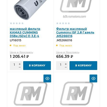
масляный фильтр
Фильтр масляный
КАМАЗ CUMMINS
Cummins ISF 2,8 Газель
(ISBe,ISDe} E-3,E-4
.M5266016
LF16015
LF16015
.M5266016
Под заказ
Под заказ
Цена в Ярославль
Цена в Ярославль
1 205.41
656.39
Р
Р
В КОРЗИНУ
В КОРЗИНУ