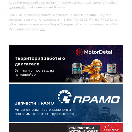
коробки передачб сцепление и прочие запчасти для автомобилей с
доставкой
по Москве и всей России.
Наши менеджеры с радостью ответят на любые возникшие у вас
вопросы, звоните по телефонам — 8-800-777-08-39, +7 4852 77-00-10 или
обращайтесь к нам через Skype, Telegram, Viber, социальную сеть VK.
Все наши контакты
тут
.
Территория заботы о
двигателе
Запчасти от поставщика
на конвейер
Запчасти ПРАМО
Автоэлектрика и автокомпоненты
для коммерческих и грузовых авто