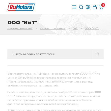
0
ООО "КиТ"
Магазин запчастей
Каталог продукции
ГАЗ
ООО "КиТ"
В интернет магазине RuMotors можно купить в группе ООО "КиТ" по
цене от 624 рублей за товар
Колодка тормозная перед (4шт к-т)
ГАЗель,Соболь (3302-3501800) KNG-3501170-62
оптом или в розницу
выбрав из множества наименований.
Сделать заказ в регионе Ярославль на любую запчасть категории ООО
"КиТ" вы можете круглосуточно через каталог интернет магазина или
вы можете приехать к нам в любой из наших филиалов. Список
филиалов по продаже автозапчастей находятся
здесь
.
RuMotors - это место, где можно заказать двигатели, топливные насосы,