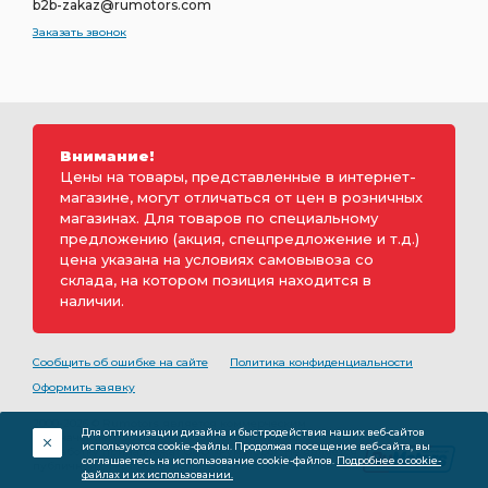
b2b-zakaz@rumotors.com
Заказать звонок
Внимание!
Цены на товары, представленные в интернет-
магазине, могут отличаться от цен в розничных
магазинах. Для товаров по специальному
предложению (акция, спецпредложение и т.д.)
цена указана на условиях самовывоза со
склада, на котором позиция находится в
наличии.
Сообщить об ошибке на сайте
Политика конфиденциальности
Оформить заявку
2000-2026 © Rumotors является коммерческим
Для оптимизации дизайна и быстродействия наших веб-сайтов
обозначением ООО «РуМоторс». Все права на
используются cookie-файлы. Продолжая посещение веб-сайта, вы
разработку принадлежат ООО «Румоторс». Не является
соглашаетесь на использование cookie-файлов.
Подробнее о cookie-
публичной офертой.
файлах и их использовании.