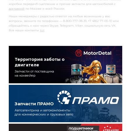
коробки передачб сцепление и прочие запчасти для автомобилей с
доставкой
по Москве и всей России.
Наши менеджеры с радостью ответят на любые возникшие у вас
вопросы, звоните по телефонам — 8-800-777-08-39, +7 4852 77-00-10 или
обращайтесь к нам через Skype, Telegram, Viber, социальную сеть VK.
Все наши контакты
тут
.
Территория заботы о
двигателе
Запчасти от поставщика
на конвейер
Запчасти ПРАМО
Автоэлектрика и автокомпоненты
для коммерческих и грузовых авто