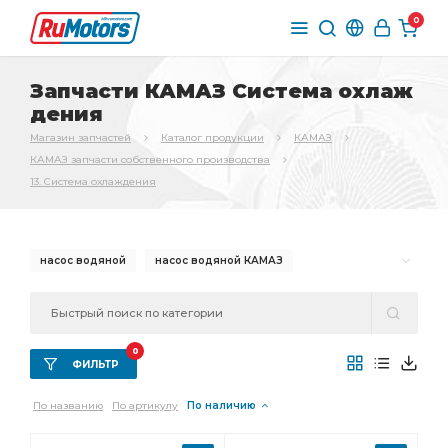
0
Запчасти КАМАЗ Система охлаж
дения
Магазин запчастей
Каталог продукции
КАМАЗ
КАМАЗ запчасти собственного производства
13. Система охлаждения
насос водяной
насос водяной КАМАЗ
водяной КАМАЗ
вентилятора КАМАЗ
насоса КАМАЗ
труба водяная
водяного насоса
0
радиатора КАМАЗ
водяного насоса КАМАЗ
ФИЛЬТР
По названию
По артикулу
По наличию