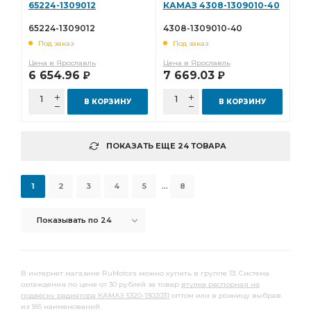
65224-1309012
КАМАЗ 4308-1309010-40
65224-1309012
4308-1309010-40
Под заказ
Под заказ
Цена в Ярославль
Цена в Ярославль
6 654.96
7 669.03
Р
Р
В КОРЗИНУ
В КОРЗИНУ
ПОКАЗАТЬ ЕЩЕ 24 ТОВАРА
...
1
2
3
4
5
8
Показывать по 24
В интернет магазине RuMotors можно купить в группе 13. Система
охлаждения по цене от 30 рублей за товар
втулка распорная на
подвеску радиатора КАМАЗ 5320-1302031
оптом или в розницу выбрав
из 185 наименований.