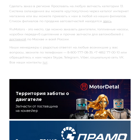
Сделать заказ в регионе Ярославль на любую запчасть категории 13.
Система охлаждения вы можете круглосуточно через каталог интернет
магазина или вы можете приехать к нам в любой из наших филиалов.
Список филиалов по продаже автозапчастей находятся
здесь
.
RuMotors - это место, где можно заказать двигатели, топливные насосы,
коробки передачб сцепление и прочие запчасти для автомобилей с
доставкой
по Москве и всей России.
Наши менеджеры с радостью ответят на любые возникшие у вас
вопросы, звоните по телефонам — 8-800-777-08-39, +7 4852 77-00-10 или
обращайтесь к нам через Skype, Telegram, Viber, социальную сеть VK.
Все наши контакты
тут
.
Территория заботы о
двигателе
Запчасти от поставщика
на конвейер