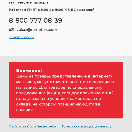
технические паспорта.
Работаем ПН-ПТ c 8:00 до 18:00, СБ-ВС выходной
8-800-777-08-39
b2b-zakaz@rumotors.com
Заказать звонок
Внимание!
Цены на товары, представленные в интернет-
магазине, могут отличаться от цен в розничных
магазинах. Для товаров по специальному
предложению (акция, спецпредложение и т.д.)
цена указана на условиях самовывоза со
склада, на котором позиция находится в
наличии.
Сообщить об ошибке на сайте
Политика конфиденциальности