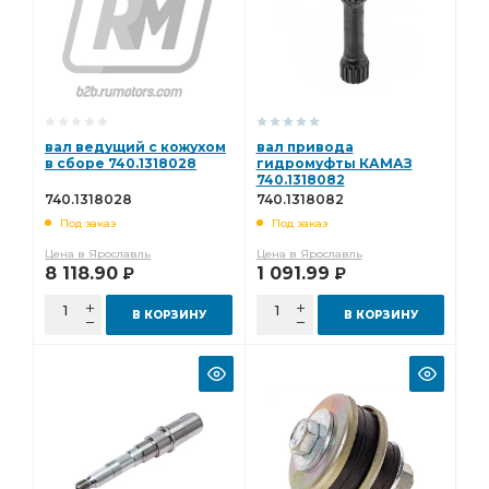
вал ведущий с кожухом
вал привода
в сборе 740.1318028
гидромуфты КАМАЗ
740.1318082
740.1318028
740.1318082
Под заказ
Под заказ
Цена в Ярославль
Цена в Ярославль
8 118.90
1 091.99
Р
Р
В КОРЗИНУ
В КОРЗИНУ