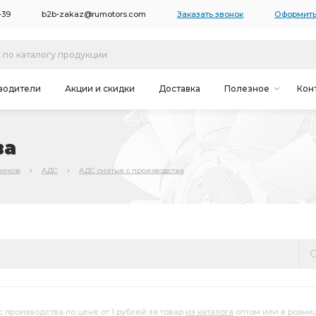
-39
b2b-zakaz@rumotors.com
Заказать звонок
Оформить
водители
Акции и скидки
Доставка
Полезное
Кон
ва
ников
АДС
АДС снятые с производства
 производства по цене от 1 рублей за товар
из каталога
оптом или в розни