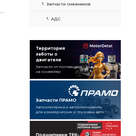
Запчасти смежников
нет
АДС
Территория
заботы о
двигателе
Запчасти от поставщика
на конвейер
Запчасти ПРАМО
Автоэлектрика и автокомпоненты
для коммерческих и грузовых авто
Подшипники ТЕК-