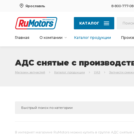
Ярославль
8-800-777-08
КАТАЛОГ
Главная
О компании
Каталог продукции
Произ
АДС снятые с производст
Магазин запчастей
Каталог продукции
УАЗ
Запчасти смеж
В интернет магазине RuMotors можно купить в группе АДС снятые с