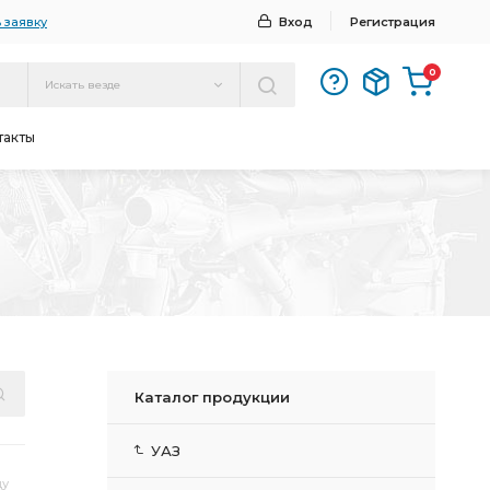
 заявку
Вход
Регистрация
0
Искать везде
такты
Каталог продукции
УАЗ
цу