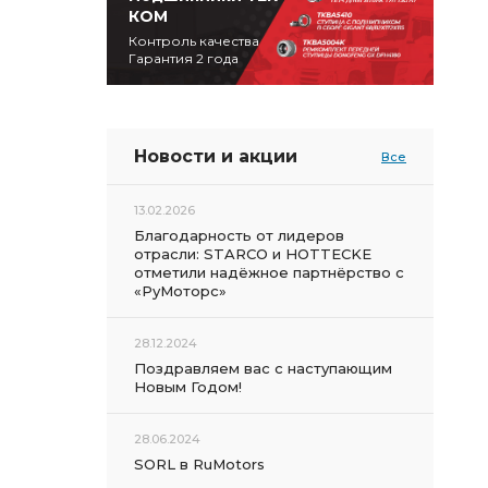
КОМ
Контроль качества
Гарантия 2 года
Новости и акции
Все
13.02.2026
Благодарность от лидеров
отрасли: STARCO и HOTTECKE
отметили надёжное партнёрство с
«РуМоторс»
28.12.2024
Поздравляем вас с наступающим
Новым Годом!
28.06.2024
SORL в RuMotors