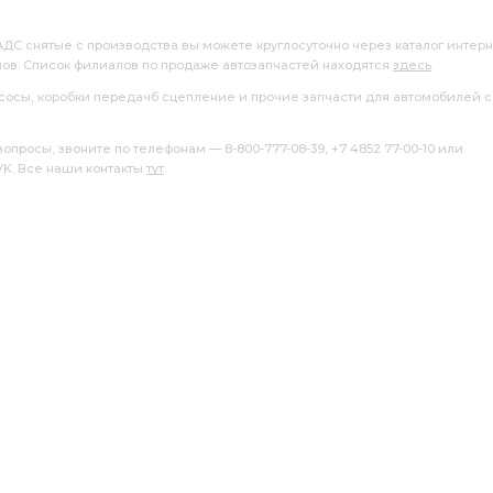
АДС снятые с производства вы можете круглосуточно через каталог интер
лов. Список филиалов по продаже автозапчастей находятся
здесь
.
насосы, коробки передачб сцепление и прочие запчасти для автомобилей с
росы, звоните по телефонам — 8-800-777-08-39, +7 4852 77-00-10 или
 VK. Все наши контакты
тут
.