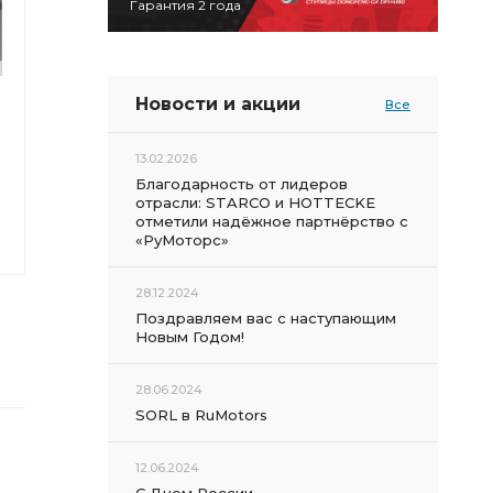
Гарантия 2 года
Новости и акции
Все
13.02.2026
Благодарность от лидеров
отрасли: STARCO и HOTTECKE
отметили надёжное партнёрство с
«РуМоторс»
28.12.2024
Поздравляем вас с наступающим
Новым Годом!
28.06.2024
SORL в RuMotors
12.06.2024