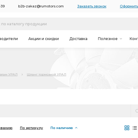
-39
b2b-zakaz@rumotors.com
Заказать звонок
Оформить
водители
Акции и скидки
Доставка
Полезное
Кон
узлам УРАЛ
Шланг тормозной УРАЛ
званию
По артикулу
По наличию