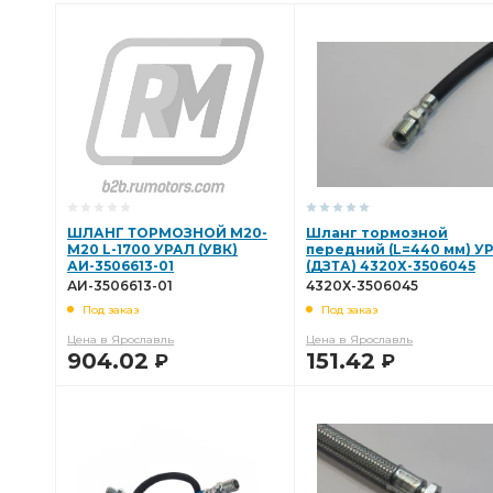
ШЛАНГ ТОРМОЗНОЙ М20-
Шланг тормозной
М20 L-1700 УРАЛ (УВК)
передний (L=440 мм) У
АИ-3506613-01
(ДЗТА) 4320Х-3506045
АИ-3506613-01
4320Х-3506045
Под заказ
Под заказ
Цена в Ярославль
Цена в Ярославль
904.02
151.42
Р
Р
В КОРЗИНУ
В КОРЗИНУ