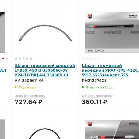
Шланг тормозной средний
Шланг тормозной
РАЛ
L=850, 49013-3506060-07
передний УРАЛ-375, 4320,
УРАЛ (УВК) АИ-3506611-01
5557, 5323 (аналог 375-
3506045) FENOX PH212274
АИ-3506611-01
PH212274C3
Под заказ
В наличии 2 шт.
Цена в Ярославль
Цена в Ярославль
727.64
360.11
Р
Р
В КОРЗИНУ
В КОРЗИНУ