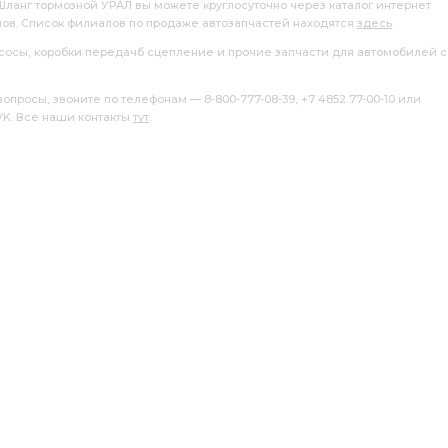
 Шланг тормозной УРАЛ вы можете круглосуточно через каталог интернет
лов. Список филиалов по продаже автозапчастей находятся
здесь
.
насосы, коробки передачб сцепление и прочие запчасти для автомобилей с
росы, звоните по телефонам — 8-800-777-08-39, +7 4852 77-00-10 или
 VK. Все наши контакты
тут
.