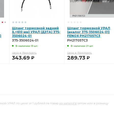
Шланг тормозной задний
Шланг тормозной УРАЛ
(L=610 мм) УРАЛ (ДЗТА) 375-
(аналог 375-3506024-01)
)
3506024-01
FENOX PH217057C3
375-3506024-01
PH217057C3
В наличии 13 шт.
В наличии 21 шт.
Цена в Ярославль
Цена в Ярославль
343.69
289.73
Р
Р
В КОРЗИНУ
В КОРЗИНУ
ной УРАЛ по цене от 1 рублей за товар
из каталога
оптом или в розницу