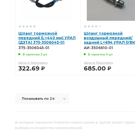
Шланг тормозной
Шланг тормозной
передний (L=440 мм) УРАЛ
воздушный передний/
(ДЗТА) 375-3506045-01
задний L=694 УРАЛ (УВК
АИ-3506610-01
375-3506045-01
АИ-3506610-01
В наличии 3 шт.
В наличии 9 шт.
Цена в Ярославль
Цена в Ярославль
322.69
685.00
Р
Р
В КОРЗИНУ
В КОРЗИНУ
Показывать по 24
В интернет магазине RuMotors можно купить в группе Шланг тормоз
выбрав из множества наименований.