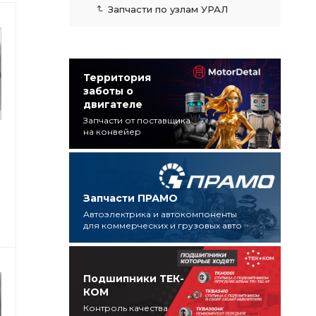
Запчасти по узлам УРАЛ
Территория
заботы о
двигателе
Запчасти от поставщика
на конвейер
C3
Запчасти ПРАМО
Автоэлектрика и автокомпоненты
для коммерческих и грузовых авто
Подшипники ТЕК-
КОМ
Контроль качества