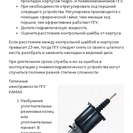
прокладок корпусов гидро- и пневмомеханизмов ПГУ;
При необходимости отрегулировать ход поршней
следящего устройства. Регулировка производится с
помощью сферической гайки. Чем меньше ход
поршня, тем эффективнее работает ПГУ;
Долить гидравлическую жидкость;
Оценить расстояние контрольной шайбы от корпуса.
Если расстояние между контрольной шайбой и корпусом
превысит 23 мм, тогда ПГУ следует снять со своего штатного
места, разобрать и заменить накладки и ведомый диск.
При длительном сроке службы и из-за ошибок в
эксплуатации у пневмогидравлического устройства могут
случаться поломки разной степени сложности.
Типичные
неисправности ПГУ
КАМАЗ:
Разбухание
уплотнительных
резиновых колец
или
уплотнительных
манжет. В
результате