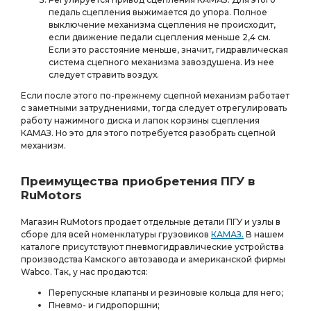
педаль сцепления выжимается до упора. Полное
выключение механизма сцепления не происходит,
если движение педали сцепления меньше 2,4 см.
Если это расстояние меньше, значит, гидравлическая
система сцепного механизма завоздушена. Из нее
следует стравить воздух.
Если после этого по-прежнему сцепной механизм работает
с заметными затруднениями, тогда следует отрегулировать
работу нажимного диска и лапок корзины сцепления
КАМАЗ. Но это для этого потребуется разобрать сцепной
механизм.
Преимущества приобретения ПГУ в
RuMotors
Магазин RuMotors продает отдельные детали ПГУ и узлы в
сборе для всей номенклатуры грузовиков
КАМАЗ.
В нашем
каталоге присутствуют пневмогидравлические устройства
производства Камского автозавода и американской фирмы
Wabco. Так, у нас продаются:
Перепускные клапаны и резиновые кольца для него;
Пневмо- и гидропоршни;