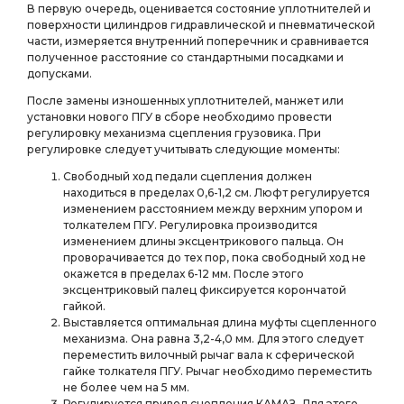
В первую очередь, оценивается состояние уплотнителей и
поверхности цилиндров гидравлической и пневматической
части, измеряется внутренний поперечник и сравнивается
полученное расстояние со стандартными посадками и
допусками.
После замены изношенных уплотнителей, манжет или
установки нового ПГУ в сборе необходимо провести
регулировку механизма сцепления грузовика. При
регулировке следует учитывать следующие моменты:
Свободный ход педали сцепления должен
находиться в пределах 0,6-1,2 см. Люфт регулируется
изменением расстоянием между верхним упором и
толкателем ПГУ. Регулировка производится
изменением длины эксцентрикового пальца. Он
проворачивается до тех пор, пока свободный ход не
окажется в пределах 6-12 мм. После этого
эксцентриковый палец фиксируется корончатой
гайкой.
Выставляется оптимальная длина муфты сцепленного
механизма. Она равна 3,2-4,0 мм. Для этого следует
переместить вилочный рычаг вала к сферической
гайке толкателя ПГУ. Рычаг необходимо переместить
не более чем на 5 мм.
Регулируется привод сцепления КАМАЗ. Для этого