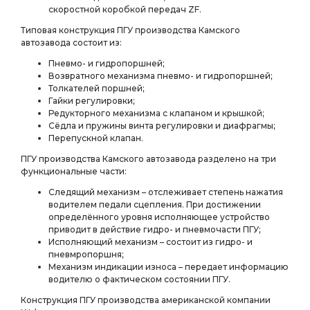
скоростной коробкой передач ZF.
Типовая конструкция ПГУ производства Камского
автозавода состоит из:
Пневмо- и гидропоршней;
Возвратного механизма пневмо- и гидропоршней;
Толкателей поршней;
Гайки регулировки;
Редукторного механизма с клапаном и крышкой;
Сёдла и пружины винта регулировки и диафрагмы;
Перепускной клапан.
ПГУ производства Камского автозавода разделено на три
функциональные части:
Следящий механизм – отслеживает степень нажатия
водителем педали сцепления. При достижении
определённого уровня исполняющее устройство
приводит в действие гидро- и пневмочасти ПГУ;
Исполняющий механизм – состоит из гидро- и
пневмропоршня;
Механизм индикации износа – передает информацию
водителю о фактическом состоянии ПГУ.
Конструкция ПГУ производства американской компании