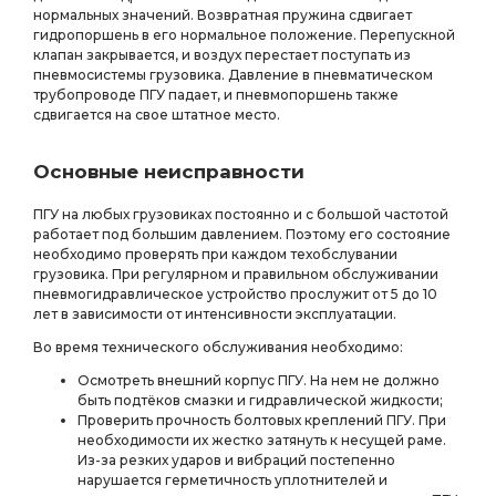
нормальных значений. Возвратная пружина сдвигает
гидропоршень в его нормальное положение. Перепускной
клапан закрывается, и воздух перестает поступать из
пневмосистемы грузовика. Давление в пневматическом
трубопроводе ПГУ падает, и пневмопоршень также
сдвигается на свое штатное место.
Основные неисправности
ПГУ на любых грузовиках постоянно и с большой частотой
работает под большим давлением. Поэтому его состояние
необходимо проверять при каждом техобслувании
грузовика. При регулярном и правильном обслуживании
пневмогидравлическое устройство прослужит от 5 до 10
лет в зависимости от интенсивности эксплуатации.
Во время технического обслуживания необходимо:
Осмотреть внешний корпус ПГУ. На нем не должно
быть подтёков смазки и гидравлической жидкости;
Проверить прочность болтовых креплений ПГУ. При
необходимости их жестко затянуть к несущей раме.
Из-за резких ударов и вибраций постепенно
нарушается герметичность уплотнителей и