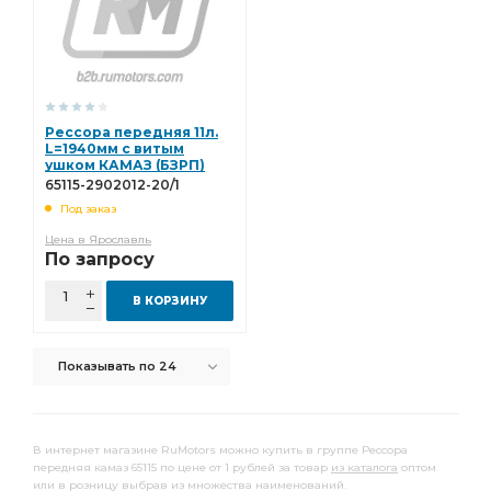
Рессора передняя 11л.
L=1940мм с витым
ушком КАМАЗ (БЗРП)
65115-2902012-20/1
65115-2902012-20/1
Под заказ
Цена в Ярославль
По запросу
В КОРЗИНУ
Показывать по 24
В интернет магазине RuMotors можно купить в группе Рессора
передняя камаз 65115 по цене от 1 рублей за товар
из каталога
оптом
или в розницу выбрав из множества наименований.