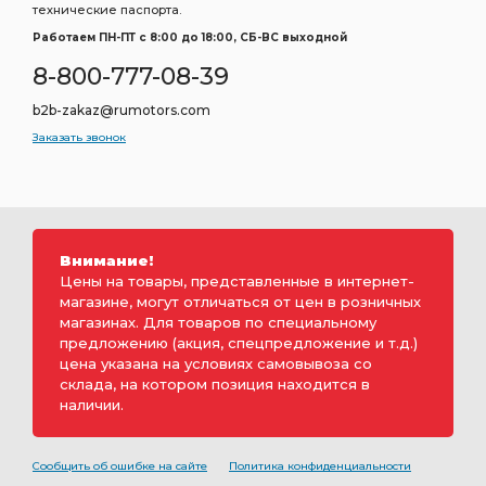
технические паспорта.
Работаем ПН-ПТ c 8:00 до 18:00, СБ-ВС выходной
8-800-777-08-39
b2b-zakaz@rumotors.com
Заказать звонок
Внимание!
Цены на товары, представленные в интернет-
магазине, могут отличаться от цен в розничных
магазинах. Для товаров по специальному
предложению (акция, спецпредложение и т.д.)
цена указана на условиях самовывоза со
склада, на котором позиция находится в
наличии.
Сообщить об ошибке на сайте
Политика конфиденциальности