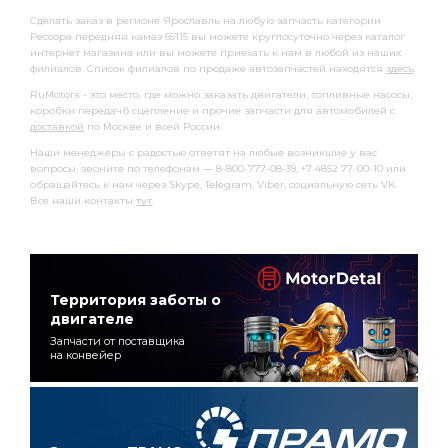
Сделать заказ в регионе Ярославль на любую запчасть категории
Рессора передняя камаз 65115 вы можете круглосуточно через каталог
интернет магазина или вы можете приехать к нам в любой из наших
филиалов. Список филиалов по продаже автозапчастей находятся
здесь
.
RuMotors - это место, где можно заказать двигатели, топливные насосы,
коробки передачб сцепление и прочие запчасти для автомобилей с
доставкой
по Москве и всей России.
Наши менеджеры с радостью ответят на любые возникшие у вас
вопросы, звоните по телефонам — 8-800-777-08-39, +7 4852 77-00-10 или
обращайтесь к нам через Skype, Telegram, Viber, социальную сеть VK.
Все наши контакты
тут
.
Территория заботы о
двигателе
Запчасти от поставщика
на конвейер