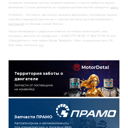
интернет магазина или вы можете приехать к нам в любой из наших
филиалов. Список филиалов по продаже автозапчастей находятся
здесь
.
RuMotors - это место, где можно заказать двигатели, топливные насосы,
коробки передачб сцепление и прочие запчасти для автомобилей с
доставкой
по Москве и всей России.
Наши менеджеры с радостью ответят на любые возникшие у вас
вопросы, звоните по телефонам — 8-800-777-08-39, +7 4852 77-00-10 или
обращайтесь к нам через Skype, Telegram, Viber, социальную сеть VK.
Все наши контакты
тут
.
Территория заботы о
двигателе
Запчасти от поставщика
на конвейер
Запчасти ПРАМО
Автоэлектрика и автокомпоненты
для коммерческих и грузовых авто