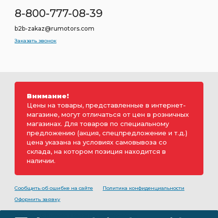
8-800-777-08-39
b2b-zakaz@rumotors.com
Заказать звонок
Внимание!
Цены на товары, представленные в интернет-
магазине, могут отличаться от цен в розничных
магазинах. Для товаров по специальному
предложению (акция, спецпредложение и т.д.)
цена указана на условиях самовывоза со
склада, на котором позиция находится в
наличии.
Сообщить об ошибке на сайте
Политика конфиденциальности
Оформить заявку
2000-2026 © Rumotors является коммерческим