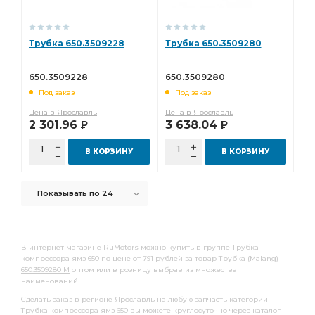
Трубка 650.3509228
Трубка 650.3509280
650.3509228
650.3509280
Под заказ
Под заказ
Цена в Ярославль
Цена в Ярославль
2 301.96
3 638.04
Р
Р
В КОРЗИНУ
В КОРЗИНУ
Показывать по 24
В интернет магазине RuMotors можно купить в группе Трубка
компрессора ямз 650 по цене от 791 рублей за товар
Трубка (Malang)
650.3509280 M
оптом или в розницу выбрав из множества
наименований.
Сделать заказ в регионе Ярославль на любую запчасть категории
Трубка компрессора ямз 650 вы можете круглосуточно через каталог