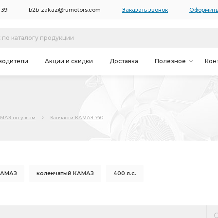
-39
b2b-zakaz@rumotors.com
Заказать звонок
Оформить
водители
Акции и скидки
Доставка
Полезное
Кон
АМАЗ по узлам
Запчасти КАМАЗ 740
КАМАЗ
коленчатый КАМАЗ
400 л.с.