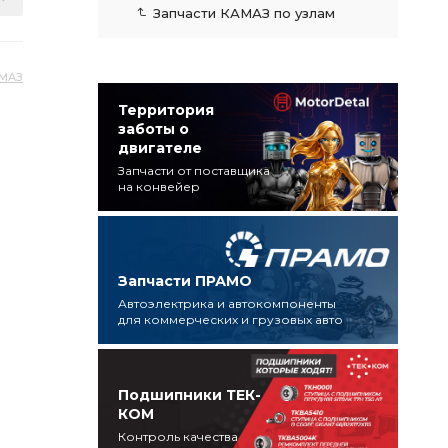
Запчасти КАМАЗ по узлам
АМАЗ
Территория
заботы о
двигателе
Запчасти от поставщика
на конвейер
Запчасти ПРАМО
Автоэлектрика и автокомпоненты
для коммерческих и грузовых авто
Подшипники ТЕК-
КОМ
Контроль качества