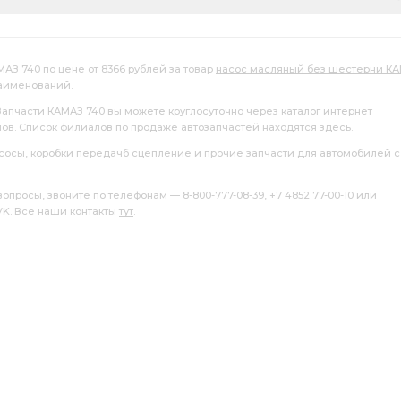
МАЗ 740 по цене от 8366 рублей за товар
насос масляный без шестерни К
наименований.
Запчасти КАМАЗ 740 вы можете круглосуточно через каталог интернет
лов. Список филиалов по продаже автозапчастей находятся
здесь
.
насосы, коробки передачб сцепление и прочие запчасти для автомобилей с
росы, звоните по телефонам — 8-800-777-08-39, +7 4852 77-00-10 или
 VK. Все наши контакты
тут
.