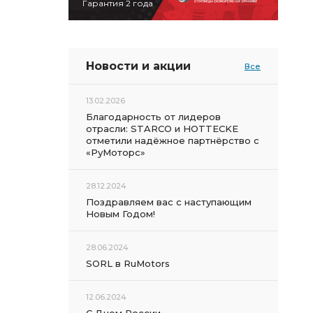
Гарантия 2 года
Новости и акции
Все
13.02.2026
Благодарность от лидеров
отрасли: STARCO и HOTTECKE
отметили надёжное партнёрство с
«РуМоторс»
28.12.2024
Поздравляем вас с наступающим
Новым Годом!
28.06.2024
SORL в RuMotors
12.06.2024