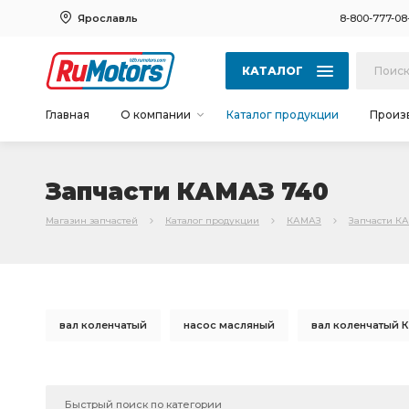
Ярославль
8-800-777-08
КАТАЛОГ
Главная
О компании
Каталог продукции
Произ
Запчасти КАМАЗ 740
Магазин запчастей
Каталог продукции
КАМАЗ
Запчасти К
вал коленчатый
насос масляный
вал коленчатый 
ТНВД 0402698818
ТНВД А413040178