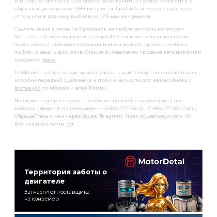
В интернет магазине RuMotors можно купить в группе Запчасти к V-
образным двигателям ЯМЗ по цене от 1 рублей за товар
из каталога
оптом или в розницу выбрав из 1676 наименований.
Сделать заказ в регионе Ярославль на любую запчасть категории
Запчасти к V-образным двигателям ЯМЗ вы можете круглосуточно
через каталог интернет магазина или вы можете приехать к нам в
любой из наших филиалов. Список филиалов по продаже автозапчастей
находятся
здесь
.
RuMotors - это место, где можно заказать двигатели, топливные насосы,
коробки передачб сцепление и прочие запчасти для автомобилей с
доставкой
по Москве и всей России.
Наши менеджеры с радостью ответят на любые возникшие у вас
вопросы, звоните по телефонам — 8-800-777-08-39, +7 4852 77-00-10 или
обращайтесь к нам через Skype, Telegram, Viber, социальную сеть VK.
Все наши контакты
тут
.
Территория заботы о
двигателе
Запчасти от поставщика
на конвейер