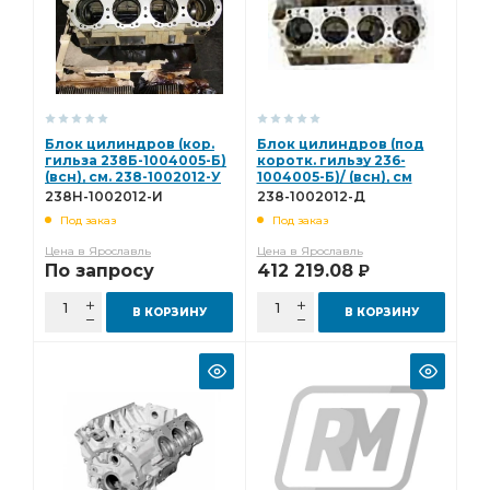
Блок цилиндров (кор.
Блок цилиндров (под
гильза 238Б-1004005-Б)
коротк. гильзу 236-
(всн), см. 238-1002012-У
1004005-Б)/ (всн), см
238Н-1002012-И
238-1002012-У 238-
238Н-1002012-И
238-1002012-Д
1002012-Д
Под заказ
Под заказ
Цена в Ярославль
Цена в Ярославль
По запросу
412 219.08
Р
В КОРЗИНУ
В КОРЗИНУ