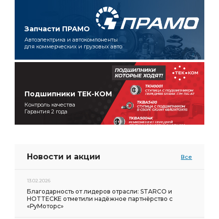
Запчасти ПРАМО
Автоэлектрика и автокомпоненты
для коммерческих и грузовых авто
Подшипники ТЕК-КОМ
Контроль качества
Гарантия 2 года
Новости и акции
Все
13.02.2026
Благодарность от лидеров отрасли: STARCO и
HOTTECKE отметили надёжное партнёрство с
«РуМоторс»