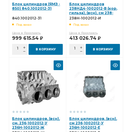
Блок цилиндров (ЯМЗ -
Блок цилиндров
850) 840.1002012-31
238НД4-1002012-В (кор.
гильза), (всн), см 238-
1002012-У 238Н-1002012-
840.1002012-31
238Н-1002012-И
И
Под заказ
Под заказ
Цена в Ярославль
Цена в Ярославль
999 615.54
413 026.74
Р
Р
В КОРЗИНУ
В КОРЗИНУ
Блок цилиндров, (всн),
Блок цилиндров. (всн),
см. 236-1002012-У
см 236-1002012-У
236Н-1002012-Ж
236Н-1002012-Е