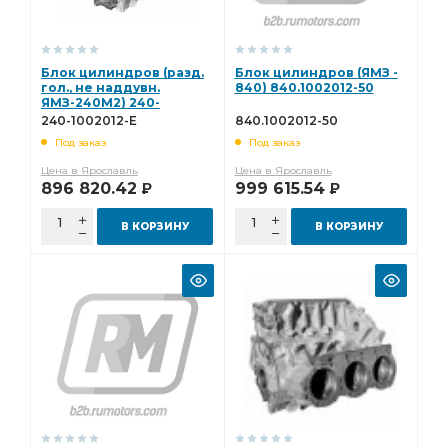
Блок цилиндров (разд.
Блок цилиндров (ЯМЗ -
гол., не наддувн.
840) 840.1002012-50
ЯМЗ-240М2) 240-
1002012-Е
240-1002012-Е
840.1002012-50
Под заказ
Под заказ
Цена в Ярославль
Цена в Ярославль
896 820.42
999 615.54
Р
Р
В КОРЗИНУ
В КОРЗИНУ