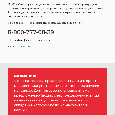
ООО «Румоторс» - крупный оптовый поставщик продукции,
работает по прямым договорам с заводами-производителями.
Вся продукция имеет сертификаты, сервисные талоны и
технические паспорта.
Работаем ПН-ПТ c 8:00 до 18:00, СБ-ВС выходной
8-800-777-08-39
b2b-zakaz@rumotors.com
Заказать звонок
Внимание!
Цены на товары, представленные в интернет-
магазине, могут отличаться от цен в розничных
магазинах. Для товаров по специальному
предложению (акция, спецпредложение и т.д.)
цена указана на условиях самовывоза со
склада, на котором позиция находится в
наличии.