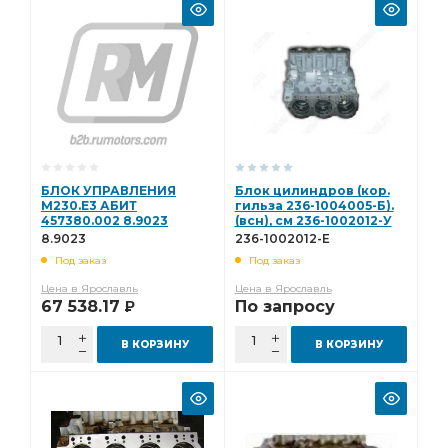
БЛОК УПРАВЛЕНИЯ
Блок цилиндров (кор.
М230.Е3 АБИТ
гильза 236-1004005-Б).
457380.002 8.9023
(всн), см 236-1002012-У
236-1002012-Е
8.9023
236-1002012-Е
Под заказ
Под заказ
Цена в Ярославль
Цена в Ярославль
67 538.17
По запросу
Р
В КОРЗИНУ
В КОРЗИНУ