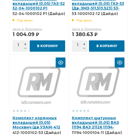
полукольцо упорного
вкладышей (0,05) ГАЗ-52
вкладышей (0,05) ГАЗ-53
52-04-1000102 Р1
(Дв. ЗМЗ-511,513,523) 53-
(Дайдо)
1000102-12 (Дайдо)
полукольцо упорного подшипника
52-04-1000102 Р1 (Дайдо)
53-1000102-12 (Дайдо)
Под заказ
Под заказ
Комплект шатунных вкладышей 0,50
Цена в Ярославль
Цена в Ярославль
шатунных вкладышей 0,50
вкладышей 1,50
1 004.09
1 380.63
Р
Р
ТУРБОКОМ ТКР-9-12
снят с пр-ва
В КОРЗИНУ
В КОРЗИНУ
Комплект коренных вкладышей 1,25
коренных вкладышей 1,25
ЗИЛ-130,508,509 дв.
Комплект коренных вкладышей 1,00
коренных вкладышей 1,00
Домкрат гидравлический
Домкрат гидравлический бутылочные
Домкрат гидравлический бутылочные "БелАК"
гидравлический бутылочные
гидравлический бутылочные "БелАК"
Комплект коренных
Комплект шатунных
вкладышей (0,05)
вкладышей (0,05) ВАЗ
бутылочные "БелАК"
Диск сцепления
Москвич (дв УЗАМ-412
11194 ВАЗ 21126 11194-
3317 331) 412-1000102-53
1000104-11 (Дайдо)
412-1000102-53 (Дайдо)
11194-1000104-11 (Дайдо)
Насос водяной
(Дайдо)
К-т вкладышей шатунных