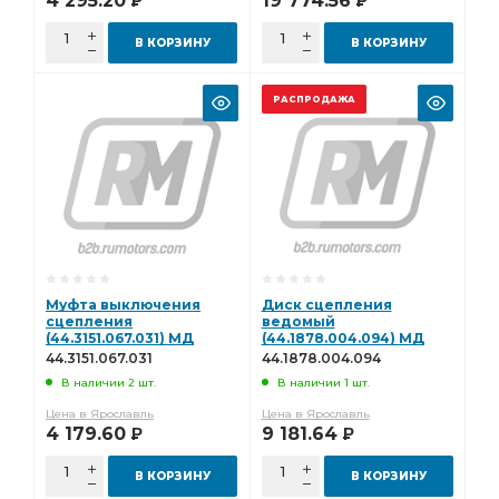
4 295.20
19 774.56
Р
Р
В КОРЗИНУ
В КОРЗИНУ
РАСПРОДАЖА
Муфта выключения
Диск сцепления
сцепления
ведомый
(44.3151.067.031) МД
(44.1878.004.094) МД
(Эксперт) 44.3151.067.031
(Эксперт)
44.3151.067.031
44.1878.004.094
44.1878.004.094
В наличии 2 шт.
В наличии 1 шт.
Цена в Ярославль
Цена в Ярославль
4 179.60
9 181.64
Р
Р
В КОРЗИНУ
В КОРЗИНУ