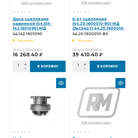
Диск сцепления
К-кт сцепления
нажимной (44.514-
(44.20.1600010-80) МД
142.1601090) МД
(Эксперт) 44.20.1600010-
(Эксперт) 44.142.1601090
80
44.142.1601090
44.20.1600010-80
Под заказ
Под заказ
Цена в Ярославль
Цена в Ярославль
16 268.40
39 410.40
Р
Р
В КОРЗИНУ
В КОРЗИНУ