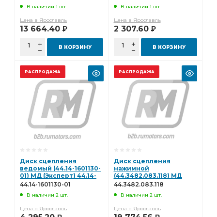
44.1878.000.206
В наличии 1 шт.
В наличии 1 шт.
Цена в Ярославль
Цена в Ярославль
13 664.40
2 307.60
Р
Р
В КОРЗИНУ
В КОРЗИНУ
РАСПРОДАЖА
РАСПРОДАЖА
Диск сцепления
Диск сцепления
ведомый (44.14-1601130-
нажимной
01) МД (Эксперт) 44.14-
(44.3482.083.118) МД
1601130-01
(Эксперт)
44.14-1601130-01
44.3482.083.118
44.3482.083.118
В наличии 2 шт.
В наличии 2 шт.
Цена в Ярославль
Цена в Ярославль