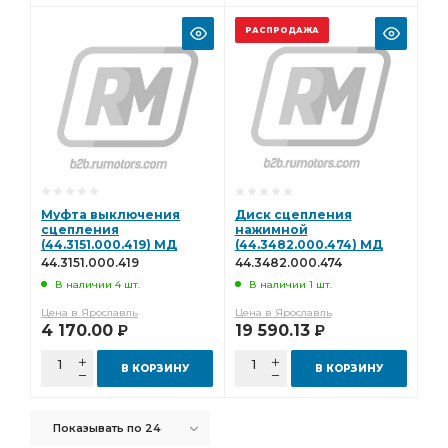
РАСПРОДАЖА
Муфта выключения
Диск сцепления
сцепления
нажимной
(44.3151.000.419) МД
(44.3482.000.474) МД
(Эксперт) 44.3151.000.419
(Эксперт)
44.3151.000.419
44.3482.000.474
44.3482.000.474
В наличии 4 шт.
В наличии 1 шт.
Цена в Ярославль
Цена в Ярославль
4 170.00
19 590.13
Р
Р
В КОРЗИНУ
В КОРЗИНУ
Показывать по 24