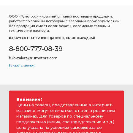
ООО «Румоторс» - крупный оптовый поставщик продукции,
работает по прямым договорам с заводами-производителями.
Вся продукция имеет сертификаты, сервисные талоны и
технические паспорта.
Работаем ПН-ПТ c 8:00 до 18:00, СБ-ВС выходной
8-800-777-08-39
b2b-zakaz@rumotors.com
Заказать звонок
Внимание!
Цены на товары, представленные в интернет-
магазине, могут отличаться от цен в розничных
магазинах. Для товаров по специальному
предложению (акция, спецпредложение и т.д.)
цена указана на условиях самовывоза со