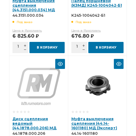
Муфта выключения
Палец поршневой
сцепления
(КЗМД) К245-1004042-Б1
(44.3151.000.034) МД
(Эксперт)
44.3151.000.034
К245-1004042-Б1
44.3151.000.034
Под заказ
Под заказ
Цена в Ярославль
Цена в Ярославль
6 825.60
676.80
Р
Р
В КОРЗИНУ
В КОРЗИНУ
Диск сцепления
Муфта выключения
ведомый
сцепления (44.14-
(44.1878.000.206) МД
1601180) МД (Эксперт)
(Эксперт)
44.14-1601180
44.1878.000.206
44.14-1601180