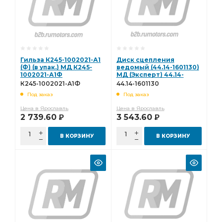
Гильза К245-1002021-А1
Диск сцепления
(Ф) (в упак.) МД К245-
ведомый (44.14-1601130)
1002021-А1Ф
МД (Эксперт) 44.14-
1601130
К245-1002021-А1Ф
44.14-1601130
Под заказ
Под заказ
Цена в Ярославль
Цена в Ярославль
2 739.60
3 543.60
Р
Р
В КОРЗИНУ
В КОРЗИНУ