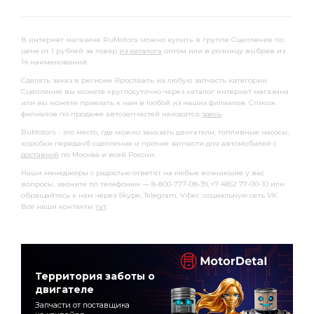
В интернет магазине RuMotors можно купить в группе Сцепление по
цене от 1 рублей за товар
из каталога
оптом или в розницу выбрав из
14 наименований.
Сделать заказ в регионе Ярославль на любую запчасть категории
Сцепление вы можете круглосуточно через каталог интернет магазина
или вы можете приехать к нам в любой из наших филиалов. Список
филиалов по продаже автозапчастей находятся
здесь
.
RuMotors - это место, где можно заказать двигатели, топливные насосы,
коробки передачб сцепление и прочие запчасти для автомобилей с
доставкой
по Москве и всей России.
Наши менеджеры с радостью ответят на любые возникшие у вас
вопросы, звоните по телефонам — 8-800-777-08-39, +7 4852 77-00-10 или
обращайтесь к нам через Skype, Telegram, Viber, социальную сеть VK.
Все наши контакты
тут
.
Территория заботы о
двигателе
Запчасти от поставщика