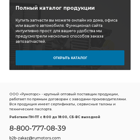
тройник горизонтальный CAMOZZI D6412
Полный каталог продукции
горизонтальный CAMOZZI
Купить запчасти вы можете онлайн из дома, офиса
горизонтальный CAMOZZI D6412
или вашего автомобиля. Функционал сайта
интуитивно прост: для вашего удобства мы
Дв.Д-21 Д-120 Трактора:ВМТЗ
предусмотрели несколько способов заказа
автозапчастей.
Дв.Д-21 Д-120 Трактора:ВМТЗ Т-25/Т-16
Д-120 Трактора:ВМТЗ
Д-120 Трактора:ВМТЗ Т-25/Т-16
ОТКРЫТЬ КАТАЛОГ
Трактора:ВМТЗ Т-25/Т-16
выбирать ТКР-9-12
Трубка отводящая
подшипников ДЗВ
Насос ГУР
дв. ЗМЗ-402
УАЗ дв.
ГАЗ УАЗ дв.
ГАЗ-52 52-04-1000104
ГАЗ УАЗ Дв.
ООО «Румоторс» - крупный оптовый поставщик продукции,
работает по прямым договорам с заводами-производителями.
ГАЗ УАЗ Дв. ЗМЗ-402
УАЗ Дв. ЗМЗ-402
Вся продукция имеет сертификаты, сервисные талоны и
технические паспорта.
УАЗ Дв. ЗМЗ-402 УМЗ-421
Дв. ЗМЗ-402
Работаем ПН-ПТ c 8:00 до 18:00, СБ-ВС выходной
Дв. ЗМЗ-402 УМЗ-421
8-800-777-08-39
Комплект коренных вкладышей 1,50
b2b-zakaz@rumotors.com