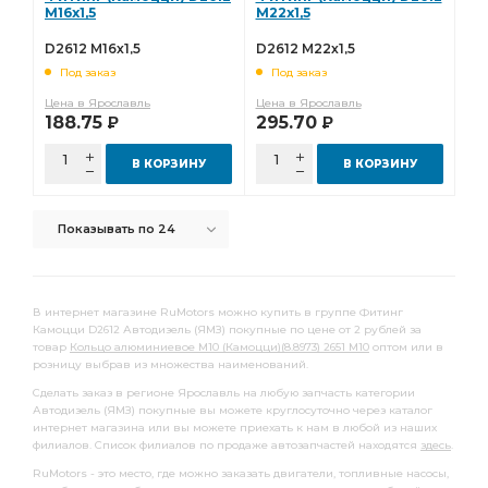
полукольцо упорного
М16х1,5
М22х1,5
полукольцо упорного подшипника
D2612 М16х1,5
D2612 М22х1,5
Под заказ
Под заказ
Комплект шатунных вкладышей 0,50
Цена в Ярославль
Цена в Ярославль
шатунных вкладышей 0,50
вкладышей 1,50
188.75
295.70
Р
Р
ТУРБОКОМ ТКР-9-12
снят с пр-ва
В КОРЗИНУ
В КОРЗИНУ
Комплект коренных вкладышей 1,25
коренных вкладышей 1,25
ЗИЛ-130,508,509 дв.
Показывать по 24
Комплект коренных вкладышей 1,00
коренных вкладышей 1,00
Домкрат гидравлический
В интернет магазине RuMotors можно купить в группе Фитинг
Домкрат гидравлический бутылочные
Камоцци D2612 Автодизель (ЯМЗ) покупные по цене от 2 рублей за
товар
Кольцо алюминиевое М10 (Камоцци)(8.8973) 2651 М10
оптом или в
Домкрат гидравлический бутылочные "БелАК"
розницу выбрав из множества наименований.
гидравлический бутылочные
Сделать заказ в регионе Ярославль на любую запчасть категории
Автодизель (ЯМЗ) покупные вы можете круглосуточно через каталог
гидравлический бутылочные "БелАК"
интернет магазина или вы можете приехать к нам в любой из наших
филиалов. Список филиалов по продаже автозапчастей находятся
здесь
.
бутылочные "БелАК"
Диск сцепления
RuMotors - это место, где можно заказать двигатели, топливные насосы,
вкладышей 0,05
Насос водяной