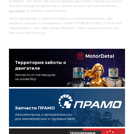
RuMotors - это место, где можно заказать двигатели, топливные насосы,
коробки передачб сцепление и прочие запчасти для автомобилей с
доставкой
по Москве и всей России.
Наши менеджеры с радостью ответят на любые возникшие у вас
вопросы, звоните по телефонам — 8-800-777-08-39, +7 4852 77-00-10 или
обращайтесь к нам через Skype, Telegram, Viber, социальную сеть VK.
Все наши контакты
тут
.
Территория заботы о
двигателе
Запчасти от поставщика
на конвейер
Запчасти ПРАМО
Автоэлектрика и автокомпоненты
для коммерческих и грузовых авто