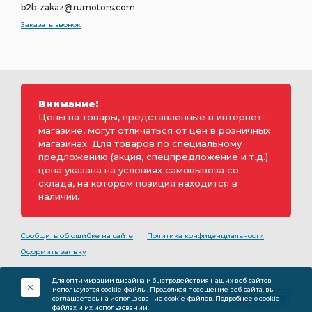
b2b-zakaz@rumotors.com
Заказать звонок
Внимание!
Цены на товары, представленные в интернет-
магазине, могут отличаться от цен в розничных
магазинах. Для товаров по специальному
предложению (акция, спецпредложение и т.д.)
цена указана на условиях самовывоза со
склада, на котором позиция находится в
наличии.
Сообщить об ошибке на сайте
Политика конфиденциальности
Оформить заявку
2000-2026 © Rumotors является коммерческим
Для оптимизации дизайна и быстродействия наших веб-сайтов
обозначением ООО «РуМоторс». Все права на
используются cookie-файлы. Продолжая посещение веб-сайта, вы
разработку принадлежат ООО «Румоторс». Не является
соглашаетесь на использование cookie-файлов.
Подробнее о cookie-
публичной офертой.
файлах и их использовании.