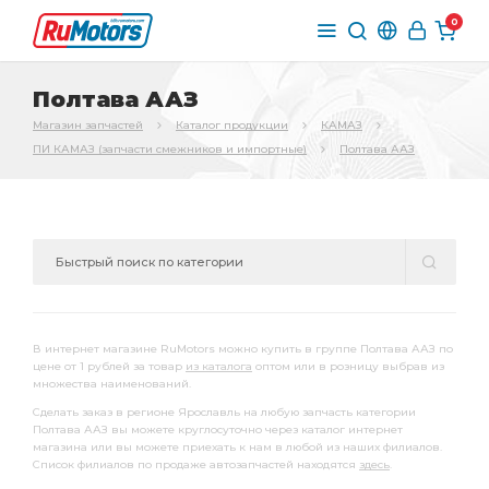
0
Полтава ААЗ
Магазин запчастей
Каталог продукции
КАМАЗ
ПИ КАМАЗ (запчасти смежников и импортные)
Полтава ААЗ
В интернет магазине RuMotors можно купить в группе Полтава ААЗ по
цене от 1 рублей за товар
из каталога
оптом или в розницу выбрав из
множества наименований.
Сделать заказ в регионе Ярославль на любую запчасть категории
Полтава ААЗ вы можете круглосуточно через каталог интернет
магазина или вы можете приехать к нам в любой из наших филиалов.
Список филиалов по продаже автозапчастей находятся
здесь
.