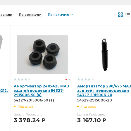
званию
По артикулу
По наличию
Амортизатор 240х425 МАЗ
Амортизатор 290/475 МА
212,
задней подвески 54327-
задней пневмоподвески
2915006-50 (а)
54327-2915006-20
54327-2915006-50 (а)
54327-2915006-20
Под заказ
Под заказ
Цена в Ярославль
Цена в Ярославль
3 378.24
3 167.10
Р
Р