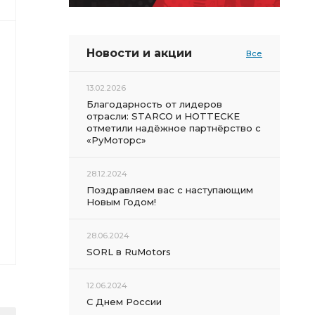
Новости и акции
Все
13.02.2026
Благодарность от лидеров
отрасли: STARCO и HOTTECKE
отметили надёжное партнёрство с
«РуМоторс»
28.12.2024
Поздравляем вас с наступающим
Новым Годом!
28.06.2024
SORL в RuMotors
12.06.2024
С Днем России