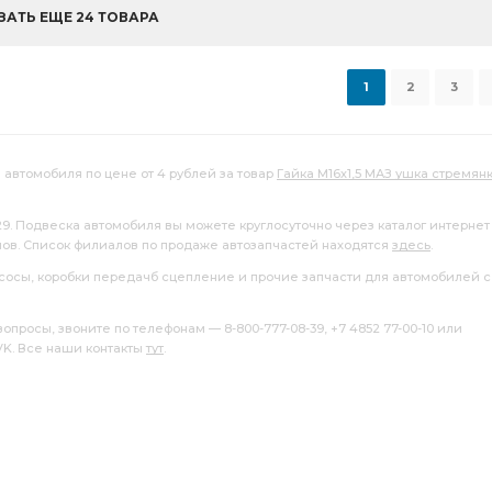
ЗАТЬ ЕЩЕ 24 ТОВАРА
1
2
3
 автомобиля по цене от 4 рублей за товар
Гайка М16х1,5 МАЗ ушка стремян
29. Подвеска автомобиля вы можете круглосуточно через каталог интернет
лов. Список филиалов по продаже автозапчастей находятся
здесь
.
насосы, коробки передачб сцепление и прочие запчасти для автомобилей с
росы, звоните по телефонам — 8-800-777-08-39, +7 4852 77-00-10 или
 VK. Все наши контакты
тут
.