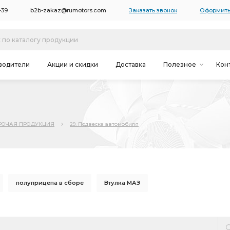
-39
b2b-zakaz@rumotors.com
Заказать звонок
Оформить
водители
Акции и скидки
Доставка
Полезное
Кон
РОЧАЯ ПРОДУКЦИЯ
29. Подвеска автомобиля
полуприцепа в сборе
Втулка МАЗ
атора
МАЗ задней
МАЗ полуприцепа в сборе