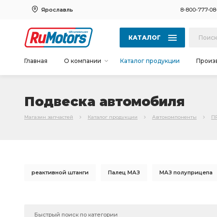
Ярославль
8-800-777-08
КАТАЛОГ
Главная
О компании
Каталог продукции
Произ
Подвеска автомобиля
Магазин запчастей
Каталог продукции
Автокомпоненты
П
реактивной штанги
Палец МАЗ
МАЗ полуприцепа
передней рессоры
задней рессоры
МАЗ амортиз