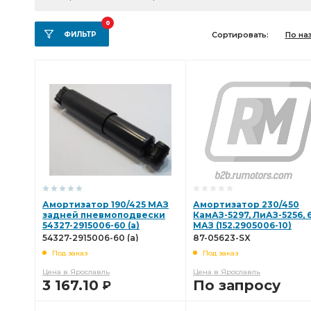
0
ФИЛЬТР
Сортировать:
По на
Амортизатор 190/425 МАЗ
Амортизатор 230/450
задней пневмоподвески
КамАЗ-5297, ЛиАЗ-5256, 6
54327-2915006-60 (а)
МАЗ (152.2905006-10)
STELLOX 87-05623-SX
54327-2915006-60 (а)
87-05623-SX
Под заказ
Под заказ
Цена в Ярославль
Цена в Ярославль
3 167.10
По запросу
Р