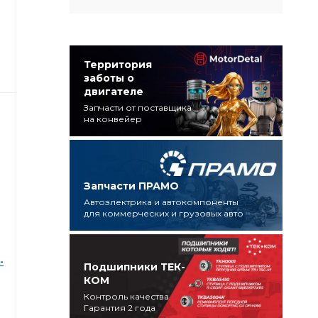
Территория
заботы о
двигателе
Запчасти от поставщика
на конвейер
Запчасти ПРАМО
Автоэлектрика и автокомпоненты
для коммерческих и грузовых авто
-
Подшипники ТЕК-
КОМ
Контроль качества
Гарантия 2 года