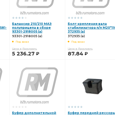
Балансир 210/210 МАЗ
Болт крепления вала
581-
полуприцепа в сборе
стабилизатора п/п М20*11
93301-2918005 (а)
372935 (а)
93301-2918005 (а)
372935 (а)
Под заказ
Под заказ
Цена в Ярославль
Цена в Ярославль
5 236.27
87.84
Р
Р
В КОРЗИНУ
В КОРЗИНУ
Буфер дополнительной
Буфер передней рессор