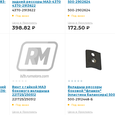
83-
задней рессоры МАЗ-4370
500-2902624
4370-2913622
4370-2913622
500-2902624
Под заказ
Под заказ
Цена в Ярославль
Цена в Ярославль
398.82
172.50
Р
Р
В КОРЗИНУ
В КОРЗИНУ
ний
Винт с гайкой МАЗ
Вкладыш рессоры
336-
бокового вкладыша
боковой "флажок"
221725/250512
(пластина балансира) 500
2912448-Б
221725/250512
500-2912448-Б
Под заказ
Под заказ
Цена в Ярославль
Цена в Ярославль