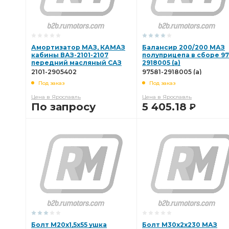
Амортизатор МАЗ, КАМАЗ
Балансир 200/200 МАЗ
кабины ВАЗ-2101-2107
полуприцепа в сборе 97
передний масляный САЗ
2918005 (а)
2101-2905402
2101-2905402
97581-2918005 (а)
Под заказ
Под заказ
Цена в Ярославль
Цена в Ярославль
По запросу
5 405.18
Р
В КОРЗИНУ
В КОРЗИНУ
Болт М20х1,5х55 ушка
Болт М30х2х230 МАЗ