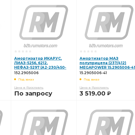
В КОРЗИНУ
В КОРЗИНУ
Амортизатор ИКАРУС,
Амортизатор МАЗ
ЛИАЗ-5256, 6212,
полуприцепа (237/412)
НЕФАЗ-5297 (А2-230/450-
MEGAPOWER 15.2905006-4
2905006) MEGAPOWER
152.2905006
15.2905006-41
152.2905006
Под заказ
Под заказ
Цена в Ярославль
Цена в Ярославль
По запросу
3 519.00
Р
В КОРЗИНУ
В КОРЗИНУ