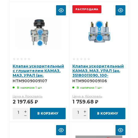
РАСПРОДАЖА
Клапан ускорительный
Клапан ускорительный
с глушителем КАМАЗ,
КАМАЗ, МАЗ, УРАЛ (ан.
МАЗ, УРАЛ (ан.
35180011090, 100-
35180011620, 100-
3518010) Hottecke
HTM9009009107
HTM9009009106
3518010-10) Hottecke
HTM9009009106
В наличии 1 шт.
В наличии 1 шт.
HTM9009009107
Цена в Ярославль
Цена в Ярославль
2 197.65
1 759.68
Р
Р
В КОРЗИНУ
В КОРЗИНУ