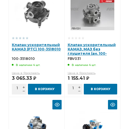
Клапан ускорительный
Клапан ускорительный
КАМАЗ (РТС) 100-3518010
КАМАЗ, МАЗ без
глушителя (ан. 100-
3518010) FENOX FBV031
100-3518010
FBV031
В наличии 4 шт.
В наличии 4 шт.
Цена в Ярославль
Цена в Ярославль
3 065.33
1 155.41
Р
Р
В КОРЗИНУ
В КОРЗИНУ