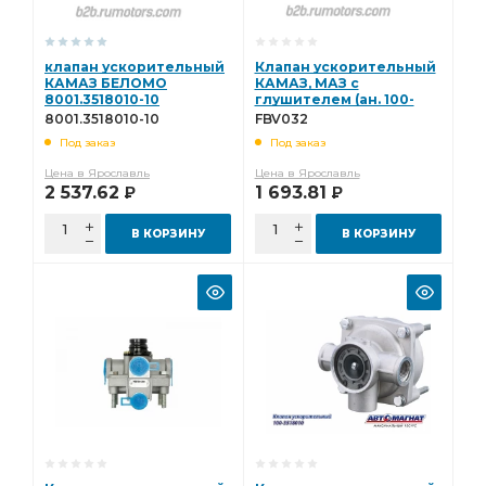
клапан ускорительный
Клапан ускорительный
КАМАЗ БЕЛОМО
КАМАЗ, МАЗ с
8001.3518010-10
глушителем (ан. 100-
3518010-10) FENOX
8001.3518010-10
FBV032
FBV032
Под заказ
Под заказ
Цена в Ярославль
Цена в Ярославль
2 537.62
1 693.81
Р
Р
В КОРЗИНУ
В КОРЗИНУ