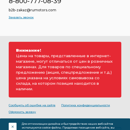
8-800-777-08-39
b2b-zakaz@rumotors.com
Заказать звонок
Внимание!
Цены на товары, представленные в интернет-
магазине, могут отличаться от цен в розничных
магазинах. Для товаров по специальному
предложению (акция, спецпредложение и т.д.)
цена указана на условиях самовывоза со
склада, на котором позиция находится в
наличии.
Сообщить об ошибке на сайте
Политика конфиденциальности
Оформить заявку
2000-2026 © Rumotors является коммерческим
Для оптимизации дизайна и быстродействия наших веб-сайтов
обозначением ООО «РуМоторс». Все права на
используются cookie-файлы. Продолжая посещение веб-сайта, вы
разработку принадлежат ООО «Румоторс». Не является