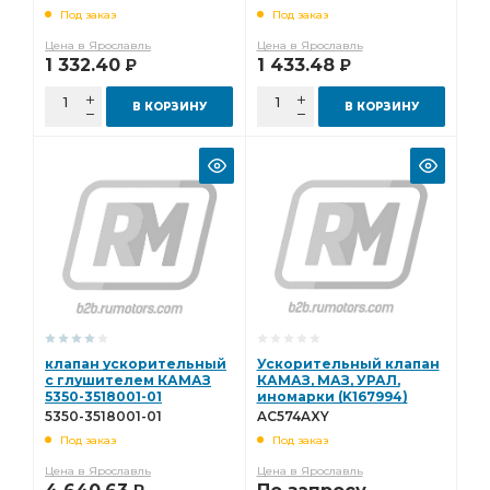
Китай) 251.118
АМО ЗИЛ) (STENERS)
Под заказ
Под заказ
251.120
Цена в Ярославль
Цена в Ярославль
1 332.40
1 433.48
Р
Р
В КОРЗИНУ
В КОРЗИНУ
клапан ускорительный
Ускорительный клапан
с глушителем КАМАЗ
КАМАЗ, МАЗ, УРАЛ,
5350-3518001-01
иномарки (K167994)
Knorr-Bremse AC574AXY
5350-3518001-01
AC574AXY
Под заказ
Под заказ
Цена в Ярославль
Цена в Ярославль