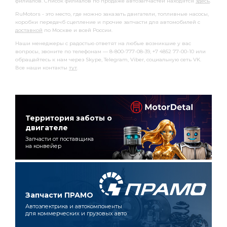
филиалов. Список филиалов по продаже автозапчастей находятся
здесь
.
RuMotors - это место, где можно заказать двигатели, топливные насосы,
коробки передачб сцепление и прочие запчасти для автомобилей с
доставкой
по Москве и всей России.
Наши менеджеры с радостью ответят на любые возникшие у вас
вопросы, звоните по телефонам — 8-800-777-08-39, +7 4852 77-00-10 или
обращайтесь к нам через Skype, Telegram, Viber, социальную сеть VK.
Все наши контакты
тут
.
Территория заботы о
двигателе
Запчасти от поставщика
на конвейер
Запчасти ПРАМО
Автоэлектрика и автокомпоненты
для коммерческих и грузовых авто