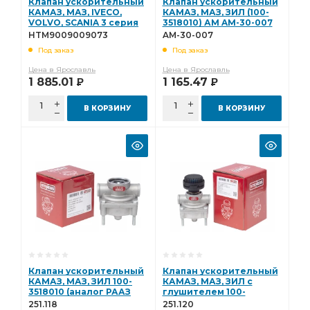
Клапан ускорительный
Клапан ускорительный
КАМАЗ, МАЗ, IVECO,
КАМАЗ, МАЗ, ЗИЛ (100-
VOLVO, SCANIA 3 серия
3518010) АМ AM-30-007
(ан. 9730110000)
HTM9009009073
AM-30-007
Hottecke
Под заказ
Под заказ
HTM9009009073
Цена в Ярославль
Цена в Ярославль
1 885.01
1 165.47
Р
Р
В КОРЗИНУ
В КОРЗИНУ
Клапан ускорительный
Клапан ускорительный
КАМАЗ, МАЗ, ЗИЛ 100-
КАМАЗ, МАЗ, ЗИЛ с
3518010 (аналог РААЗ
глушителем 100-
АМО ЗИЛ) (STENERS,
3518010-10 (аналог РААЗ
251.118
251.120