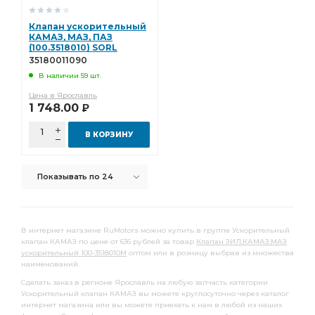
Клапан ускорительный
КАМАЗ, МАЗ, ПАЗ
(100.3518010) SORL
35180011090
35180011090
В наличии 59 шт.
Цена в Ярославль
1 748.00
Р
В КОРЗИНУ
Показывать по 24
В интернет магазине RuMotors можно купить в группе Ускорительный
клапан КАМАЗ по цене от 636 рублей за товар
Клапан ЗИЛ,КАМАЗ,МАЗ
ускорительный 100-3518010М
оптом или в розницу выбрав из множества
наименований.
Сделать заказ в регионе Ярославль на любую запчасть категории
Ускорительный клапан КАМАЗ вы можете круглосуточно через каталог
интернет магазина или вы можете приехать к нам в любой из наших