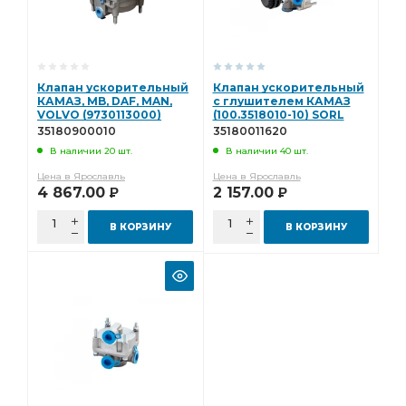
Клапан ускорительный
Клапан ускорительный
КАМАЗ, MB, DAF, MAN,
с глушителем КАМАЗ
VOLVO (9730113000)
(100.3518010-10) SORL
SORL 35180900010
35180011620
35180900010
35180011620
В наличии 20 шт.
В наличии 40 шт.
Цена в Ярославль
Цена в Ярославль
4 867.00
2 157.00
Р
Р
В КОРЗИНУ
В КОРЗИНУ