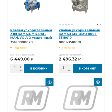
Клапан ускорительный
клапан ускорительный
для КАМАЗ, MB, DAF,
КАМАЗ БЕЛОМО 8001-
MAN, VOLVO усиленный
3518010
(9730113000) SORL
35180900020
8001-3518010
35180900020
Под заказ
Под заказ
Цена в Ярославль
Цена в Ярославль
6 449.00
2 496.32
Р
Р
В КОРЗИНУ
В КОРЗИНУ