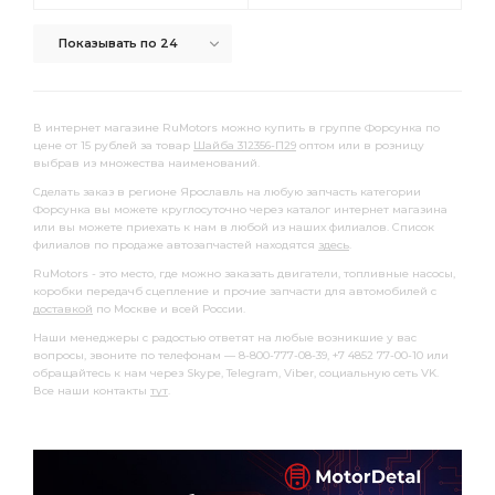
Показывать по 24
В интернет магазине RuMotors можно купить в группе Форсунка по
цене от 15 рублей за товар
Шайба 312356-П29
оптом или в розницу
выбрав из множества наименований.
Сделать заказ в регионе Ярославль на любую запчасть категории
Форсунка вы можете круглосуточно через каталог интернет магазина
или вы можете приехать к нам в любой из наших филиалов. Список
филиалов по продаже автозапчастей находятся
здесь
.
RuMotors - это место, где можно заказать двигатели, топливные насосы,
коробки передачб сцепление и прочие запчасти для автомобилей с
доставкой
по Москве и всей России.
Наши менеджеры с радостью ответят на любые возникшие у вас
вопросы, звоните по телефонам — 8-800-777-08-39, +7 4852 77-00-10 или
обращайтесь к нам через Skype, Telegram, Viber, социальную сеть VK.
Все наши контакты
тут
.