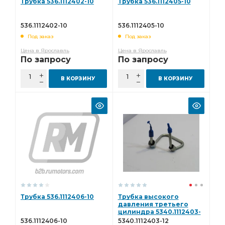
Трубка 536.1112402-10
Трубка 536.1112405-10
536.1112402-10
536.1112405-10
Под заказ
Под заказ
Цена в Ярославль
Цена в Ярославль
По запросу
По запросу
В КОРЗИНУ
В КОРЗИНУ
Трубка 536.1112406-10
Трубка высокого
давления третьего
цилиндра 5340.1112403-
12
536.1112406-10
5340.1112403-12