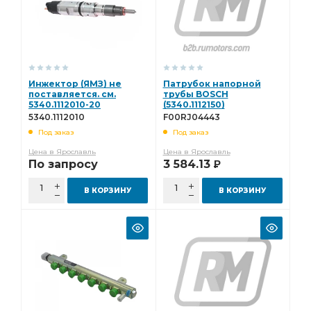
Инжектор (ЯМЗ) не
Патрубок напорной
поставляется. см.
трубы BOSCH
5340.1112010-20
(5340.1112150)
5340.1112010
F00RJ04443
5340.1112010
F00RJ04443
Под заказ
Под заказ
Цена в Ярославль
Цена в Ярославль
По запросу
3 584.13
Р
В КОРЗИНУ
В КОРЗИНУ