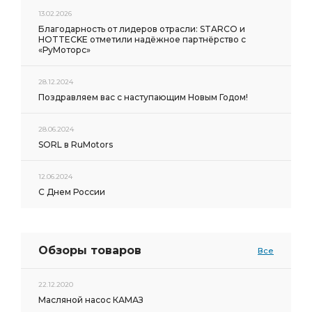
13.02.2026
Благодарность от лидеров отрасли: STARCO и
HOTTECKE отметили надёжное партнёрство с
«РуМоторс»
28.12.2024
Поздравляем вас с наступающим Новым Годом!
28.06.2024
SORL в RuMotors
12.06.2024
С Днем России
Обзоры товаров
Все
22.12.2020
Масляной насос КАМАЗ