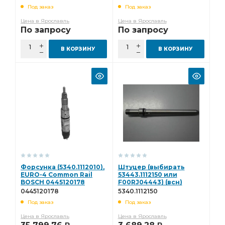
Под заказ
Под заказ
Цена в Ярославль
Цена в Ярославль
По запросу
По запросу
В КОРЗИНУ
В КОРЗИНУ
Форсунка (5340.1112010),
Штуцер (выбирать
EURO-4 Common Rail
53443.1112150 или
BOSCH 0445120178
F00RJ04443) (всн)
5340.1112150
0445120178
5340.1112150
Под заказ
Под заказ
Цена в Ярославль
Цена в Ярославль