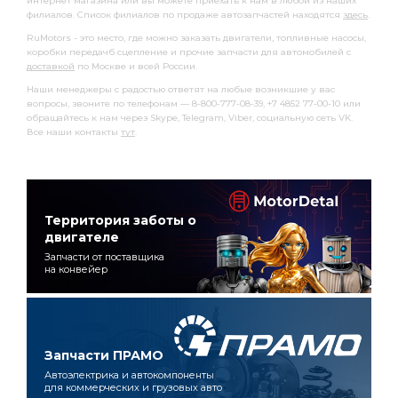
интернет магазина или вы можете приехать к нам в любой из наших
филиалов. Список филиалов по продаже автозапчастей находятся
здесь
.
RuMotors - это место, где можно заказать двигатели, топливные насосы,
коробки передачб сцепление и прочие запчасти для автомобилей с
доставкой
по Москве и всей России.
Наши менеджеры с радостью ответят на любые возникшие у вас
вопросы, звоните по телефонам — 8-800-777-08-39, +7 4852 77-00-10 или
обращайтесь к нам через Skype, Telegram, Viber, социальную сеть VK.
Все наши контакты
тут
.
Территория заботы о
двигателе
Запчасти от поставщика
на конвейер
Запчасти ПРАМО
Автоэлектрика и автокомпоненты
для коммерческих и грузовых авто