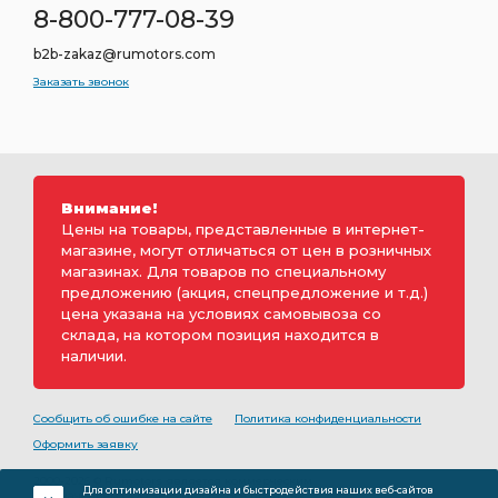
8-800-777-08-39
b2b-zakaz@rumotors.com
Заказать звонок
Внимание!
Цены на товары, представленные в интернет-
магазине, могут отличаться от цен в розничных
магазинах. Для товаров по специальному
предложению (акция, спецпредложение и т.д.)
цена указана на условиях самовывоза со
склада, на котором позиция находится в
наличии.
Сообщить об ошибке на сайте
Политика конфиденциальности
Оформить заявку
2000-2026 © Rumotors является коммерческим
Для оптимизации дизайна и быстродействия наших веб-сайтов
обозначением ООО «РуМоторс». Все права на