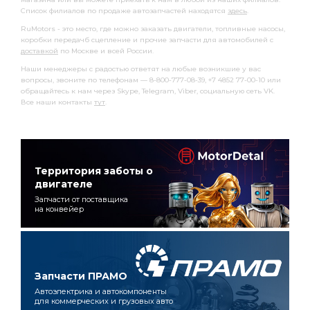
Список филиалов по продаже автозапчастей находятся
здесь
.
RuMotors - это место, где можно заказать двигатели, топливные насосы,
коробки передачб сцепление и прочие запчасти для автомобилей с
доставкой
по Москве и всей России.
Наши менеджеры с радостью ответят на любые возникшие у вас
вопросы, звоните по телефонам — 8-800-777-08-39, +7 4852 77-00-10 или
обращайтесь к нам через Skype, Telegram, Viber, социальную сеть VK.
Все наши контакты
тут
.
Территория заботы о
двигателе
Запчасти от поставщика
на конвейер
Запчасти ПРАМО
Автоэлектрика и автокомпоненты
для коммерческих и грузовых авто