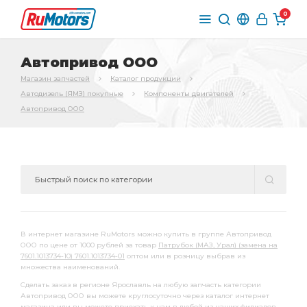
0
Автопривод ООО
Магазин запчастей
Каталог продукции
Автодизель (ЯМЗ) покупные
Компоненты двигателей
Автопривод ООО
В интернет магазине RuMotors можно купить в группе Автопривод
ООО по цене от 1000 рублей за товар
Патрубок (МАЗ, Урал) (замена на
7601.1013734-10) 7601.1013734-01
оптом или в розницу выбрав из
множества наименований.
Сделать заказ в регионе Ярославль на любую запчасть категории
Автопривод ООО вы можете круглосуточно через каталог интернет
магазина или вы можете приехать к нам в любой из наших филиалов.