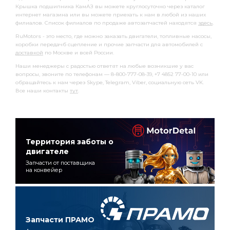
Крышка подшипника КамАЗ вы можете круглосуточно через каталог
интернет магазина или вы можете приехать к нам в любой из наших
филиалов. Список филиалов по продаже автозапчастей находятся
здесь
.
RuMotors - это место, где можно заказать двигатели, топливные насосы,
коробки передачб сцепление и прочие запчасти для автомобилей с
доставкой
по Москве и всей России.
Наши менеджеры с радостью ответят на любые возникшие у вас
вопросы, звоните по телефонам — 8-800-777-08-39, +7 4852 77-00-10 или
обращайтесь к нам через Skype, Telegram, Viber, социальную сеть VK.
Все наши контакты
тут
.
Территория заботы о
двигателе
Запчасти от поставщика
на конвейер
Запчасти ПРАМО