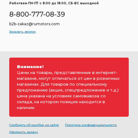
Работаем ПН-ПТ c 8:00 до 18:00, СБ-ВС выходной
8-800-777-08-39
b2b-zakaz@rumotors.com
Заказать звонок
Внимание!
Цены на товары, представленные в интернет-
магазине, могут отличаться от цен в розничных
магазинах. Для товаров по специальному
предложению (акция, спецпредложение и т.д.)
цена указана на условиях самовывоза со
склада, на котором позиция находится в
наличии.
Сообщить об ошибке на сайте
Политика конфиденциальности
Оформить заявку