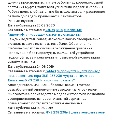
должна производиться путем работы над корректировкой
состояния муфты, толкателя усилителя, педали и корзины.
Работа должна обязательно быть сделана если расстояние
от пола до педали превышает 16 сантиметров.
Рекомендуется...
Дата публикации:
25.08.2020
Связанные материалы:
камаз
65115
сцепление
Гидромуфта – «сердце» системы охлаждения
Каждый водитель знает, насколько важно своевременно
охлаждать двигатель на автомобиле. Обеспечение
стабильной работы системы охлаждения грузовика
невозможно без гидромуфты КАМАЗ. Об устройстве
гидромуфты, ее назначении и правильной эксплуатации
читайте в нашем...
Дата публикации:
24.08.2019
Связанные материалы:
КАМАЗ
гидромуфта
муфта
привод
привод вентилятора
ЯМЗ
236
238
муфта вентилятора
Двигатель ЯМЗ 238 М: стоит ли покупать?
Блок двигатель ЯМЗ 238 – базовый вариант мотора,
разработанный одноименным заводом-изготовителем.
Многолетнее производство моделей этого типа позволило
усовершенствовать первоначальный вариант до
оптимального по характеристикам механизма.
Дата публикации:
14.03.2019
Связанные материалы:
ЯМЗ
238
238м2
двигатель
двигатель