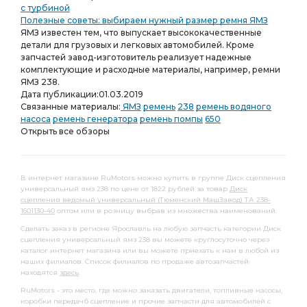
с турбиной
Полезные советы: выбираем нужный размер ремня ЯМЗ
ЯМЗ известен тем, что выпускает высококачественные
детали для грузовых и легковых автомобилей. Кроме
запчастей завод-изготовитель реализует надежные
комплектующие и расходные материалы, например, ремни
ЯМЗ 238.
Дата публикации:
01.03.2019
Связанные материалы:
ЯМЗ
ремень
238
ремень водяного
насоса
ремень генератора
ремень помпы
650
Открыть все обзоры
В интернет магазине RuMotors можно купить в группе Диск сцепления
универсальный ямз 238 по цене от 1822 рублей за товар
Диск
сцепления ведомый универсальный (Тюменский МашЗавод) ТА 238-
1601130-40
оптом или в розницу выбрав из множества наименований.
Сделать заказ в регионе Ярославль на любую запчасть категории Диск
сцепления универсальный ямз 238 вы можете круглосуточно через
каталог интернет магазина или вы можете приехать к нам в любой из
наших филиалов. Список филиалов по продаже автозапчастей
находятся
здесь
.
RuMotors - это место, где можно заказать двигатели, топливные насосы,
коробки передачб сцепление и прочие запчасти для автомобилей с