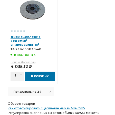
Диск сцепления
ведомый
универсальный
(Тюменский МашЗавод)
ТА 238-1601130-40
ТА 238-1601130-40
В наличии 1 шт.
Цена в Ярославль
4 035.12
Р
В КОРЗИНУ
Показывать по 24
Обзоры товаров
Как отрегулировать сцепление на КамАЗе 65115
Регулировка сцепления на автомобилях КамАЗ может и