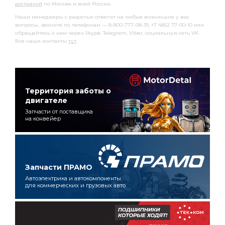
доставкой
по Москве и всей России.
Наши менеджеры с радостью ответят на любые возникшие у вас
вопросы, звоните по телефонам — 8-800-777-08-39, +7 4852 77-00-10 или
обращайтесь к нам через Skype, Telegram, Viber, социальную сеть VK.
Все наши контакты
тут
.
Территория заботы о
двигателе
Запчасти от поставщика
на конвейер
Запчасти ПРАМО
Автоэлектрика и автокомпоненты
для коммерческих и грузовых авто