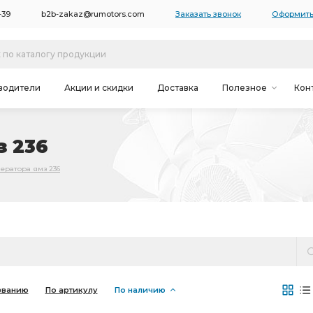
-39
b2b-zakaz@rumotors.com
Заказать звонок
Оформить
водители
Акции и скидки
Доставка
Полезное
Кон
з 236
ератора ямз 236
званию
По артикулу
По наличию