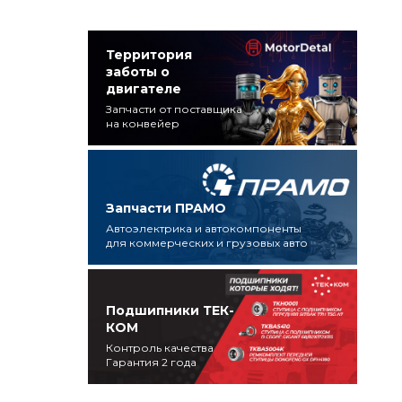
Территория
заботы о
двигателе
Запчасти от поставщика
на конвейер
Запчасти ПРАМО
Автоэлектрика и автокомпоненты
для коммерческих и грузовых авто
Подшипники ТЕК-
КОМ
Контроль качества
Гарантия 2 года