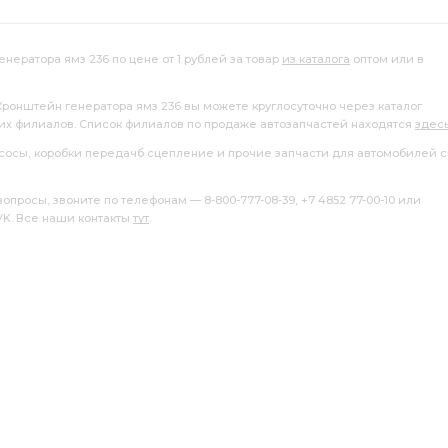
нератора ямз 236 по цене от 1 рублей за товар
из каталога
оптом или в
Кронштейн генератора ямз 236 вы можете круглосуточно через каталог
ших филиалов. Список филиалов по продаже автозапчастей находятся
здес
насосы, коробки передачб сцепление и прочие запчасти для автомобилей с
росы, звоните по телефонам — 8-800-777-08-39, +7 4852 77-00-10 или
 VK. Все наши контакты
тут
.