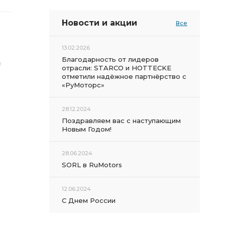
Новости и акции
Все
13.02.2026
Благодарность от лидеров
ь
.
отрасли: STARCO и HOTTECKE
отметили надёжное партнёрство с
«РуМоторс»
28.12.2024
Поздравляем вас с наступающим
Новым Годом!
28.06.2024
SORL в RuMotors
12.06.2024
С Днем России