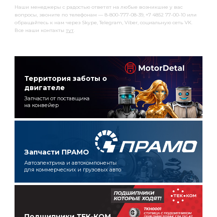
Наши менеджеры с радостью ответят на любые возникшие у вас
вопросы, звоните по телефонам — 8-800-777-08-39, +7 4852 77-00-10 или
обращайтесь к нам через Skype, Telegram, Viber, социальную сеть VK.
Все наши контакты
тут
.
Территория заботы о
двигателе
Запчасти от поставщика
на конвейер
Запчасти ПРАМО
Автоэлектрика и автокомпоненты
для коммерческих и грузовых авто
Подшипники ТЕК-КОМ