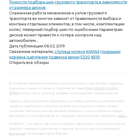
Тонкости подбора шин грузового транспорта в зависимости
от размера дисков
Слаженная работа механизмов и узлов грузового
транспорта во многом зависит от правильности выбора и
монтажа отдельных элементов, в том числе, комплектации
колес. Неверный подбор шин по ошибочным параметрам
дисков может привести к потере контроля над
автомобилем...
Дата публикации:
06.02.2019
Связанные материалы:
ступица колеса
КАМАЗ
покрышки
корзина сцепления
подвеска
диски
5320
65115
Открыть все обзоры
В интернет магазине RuMotors можно купить в группе Болт корзины
сцепления камаз по цене от 9 рублей за товар
болт М10х30 КАМАЗ
870012
оптом или в розницу выбрав из множества наименований.
Сделать заказ в регионе Ярославль на любую запчасть категории Болт
корзины сцепления камаз вы можете круглосуточно через каталог
интернет магазина или вы можете приехать к нам в любой из наших
филиалов. Список филиалов по продаже автозапчастей находятся
здесь
.
RuMotors - это место, где можно заказать двигатели, топливные насосы,
коробки передачб сцепление и прочие запчасти для автомобилей с
доставкой
по Москве и всей России.