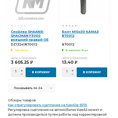
Спойлер SHAANXI
болт М10х30 КАМАЗ
SHACMAN F3000
870012
внешний правый OE
DZ13241870012
DZ13241870012
870012
Под заказ
В наличии 16 шт.
Цена в Ярославль
Цена в Ярославль
3 605.25
13.40
Р
Р
В КОРЗИНУ
В КОРЗИНУ
Показывать по 24
Обзоры товаров
Как отрегулировать сцепление на КамАЗе 65115
Регулировка сцепления на автомобилях КамАЗ может и
должна производиться путем работы над корректировкой