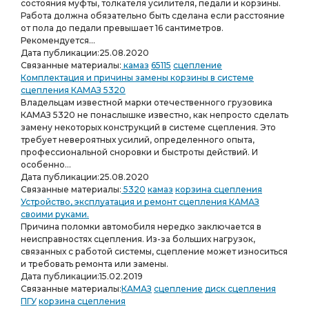
состояния муфты, толкателя усилителя, педали и корзины.
Работа должна обязательно быть сделана если расстояние
от пола до педали превышает 16 сантиметров.
Рекомендуется...
Дата публикации:
25.08.2020
Связанные материалы:
камаз
65115
сцепление
Комплектация и причины замены корзины в системе
сцепления КАМАЗ 5320
Владельцам известной марки отечественного грузовика
КАМАЗ 5320 не понаслышке известно, как непросто сделать
замену некоторых конструкций в системе сцепления. Это
требует невероятных усилий, определенного опыта,
профессиональной сноровки и быстроты действий. И
особенно...
Дата публикации:
25.08.2020
Связанные материалы:
5320
камаз
корзина сцепления
Устройство, эксплуатация и ремонт сцепления КАМАЗ
своими руками.
Причина поломки автомобиля нередко заключается в
неисправностях сцепления. Из-за больших нагрузок,
связанных с работой системы, сцепление может износиться
и требовать ремонта или замены.
Дата публикации:
15.02.2019
Связанные материалы:
КАМАЗ
сцепление
диск сцепления
ПГУ
корзина сцепления