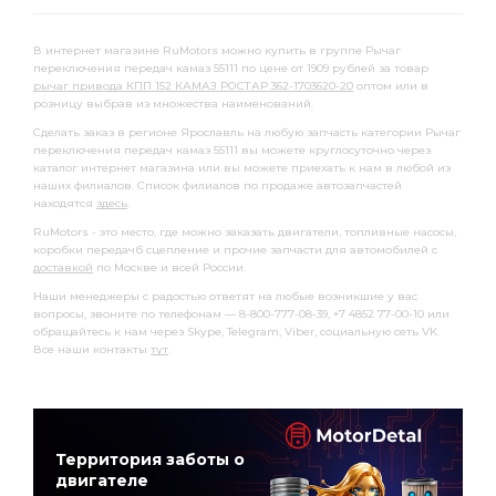
В интернет магазине RuMotors можно купить в группе Рычаг
переключения передач камаз 55111 по цене от 1909 рублей за товар
рычаг привода КПП 152 КАМАЗ РОСТАР 362-1703620-20
оптом или в
розницу выбрав из множества наименований.
Сделать заказ в регионе Ярославль на любую запчасть категории Рычаг
переключения передач камаз 55111 вы можете круглосуточно через
каталог интернет магазина или вы можете приехать к нам в любой из
наших филиалов. Список филиалов по продаже автозапчастей
находятся
здесь
.
RuMotors - это место, где можно заказать двигатели, топливные насосы,
коробки передачб сцепление и прочие запчасти для автомобилей с
доставкой
по Москве и всей России.
Наши менеджеры с радостью ответят на любые возникшие у вас
вопросы, звоните по телефонам — 8-800-777-08-39, +7 4852 77-00-10 или
обращайтесь к нам через Skype, Telegram, Viber, социальную сеть VK.
Все наши контакты
тут
.
Территория заботы о
двигателе