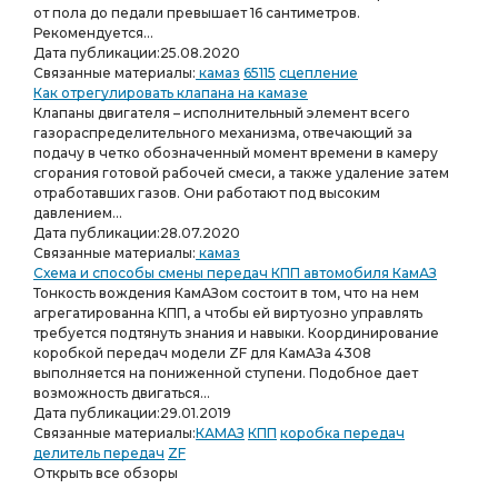
от пола до педали превышает 16 сантиметров.
Рекомендуется...
Дата публикации:
25.08.2020
Связанные материалы:
камаз
65115
сцепление
Как отрегулировать клапана на камазе
Клапаны двигателя – исполнительный элемент всего
газораспределительного механизма, отвечающий за
подачу в четко обозначенный момент времени в камеру
сгорания готовой рабочей смеси, а также удаление затем
отработавших газов. Они работают под высоким
давлением...
Дата публикации:
28.07.2020
Связанные материалы:
камаз
Схема и способы смены передач КПП автомобиля КамАЗ
Тонкость вождения КамАЗом состоит в том, что на нем
агрегатированна КПП, а чтобы ей виртуозно управлять
требуется подтянуть знания и навыки. Координирование
коробкой передач модели ZF для КамАЗа 4308
выполняется на пониженной ступени. Подобное дает
возможность двигаться...
Дата публикации:
29.01.2019
Связанные материалы:
КАМАЗ
КПП
коробка передач
делитель передач
ZF
Открыть все обзоры