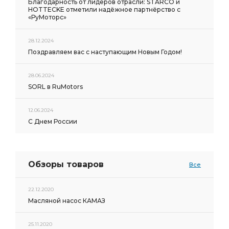
Благодарность от лидеров отрасли: STARCO и
HOTTECKE отметили надёжное партнёрство с
«РуМоторс»
28.12.2024
Поздравляем вас с наступающим Новым Годом!
28.06.2024
SORL в RuMotors
12.06.2024
С Днем России
Обзоры товаров
Все
22.12.2020
Масляной насос КАМАЗ
25.11.2020