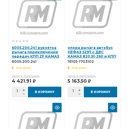
6005.200.241 рукоятка
опора рычага автобус
рычага переключения
НЕФАЗ 5297 с ДВС
передач КПП ZF КАМАЗ
КАМАЗ 820.91-260 и КПП
6005.200.241
КАМАЗ 144 16105-1703102
6005.200.241
16105-1703102
Под заказ
Под заказ
Цена в Ярославль
Цена в Ярославль
4 421.91
5 163.50
Р
Р
В КОРЗИНУ
В КОРЗИНУ