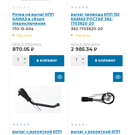
Ручка на рычаг КПП
рычаг привода КПП 152
КАМАЗ в сборе
КАМАЗ РОСТАР 362-
(переключения
1703620-20
делителя) MEGAPOWER
170-15-004
362-1703620-20
170-15-004
Под заказ
Под заказ
Цена в Ярославль
Цена в Ярославль
870.05
2 985.34
Р
Р
В КОРЗИНУ
В КОРЗИНУ
рычаг с рукояткой КПП
рычаг с рукояткой КПП