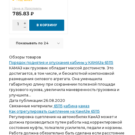
Цена в Ярославль
785.83
Р
В КОРЗИНУ
Показывать по 24
Обзоры товаров
Порядок поднятия и опускания кабины у КАМАЗа 65115
КАМАЗ как грузовик обладает массой достоинств. Это
достигается, в том числе, и бескапотной компоновкой
размещения силового агрегата. Она уменьшила
габаритную длину при сохранении полезной площади
грузового кузова, увеличила маневренность грузовика и
улучшила...
Дата публикации:
26.08.2020
Связанные материалы:
65115
кабина
камаз
Как отрегулировать сцепление на КамАЗе 65115
Регулировка сцепления на автомобилях КамАЗ может и
должна производиться путем работы над корректировкой
состояния муфты, толкателя усилителя, педали и корзины.
Работа должна обязательно быть сделана если расстояние