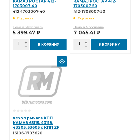
КАМАЗ РОСТАР 412-
КАМАЗ РОСТАР 412-
1703007-40
1703007-50
412-1703007-40
412-1703007-50
Под заказ
Под заказ
Цена в Ярославль
Цена в Ярославль
5 399.47
7 045.41
Р
Р
В КОРЗИНУ
В КОРЗИНУ
чехол рычага КПП
КАМАЗ 65115, 43118,
43205, 53605 с КПП ZF
9S1310 16106-1703620
16106-1703620
Под заказ