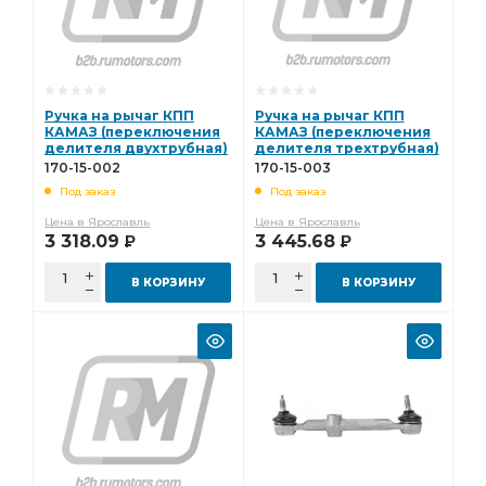
Ручка на рычаг КПП
Ручка на рычаг КПП
КАМАЗ (переключения
КАМАЗ (переключения
делителя двухтрубная)
делителя трехтрубная)
на а/м (07-) в сборе
на КПП-15,152 комплект
170-15-002
170-15-003
MEGAPOWER 170-15-002
MEGAPOWER 170-15-003
Под заказ
Под заказ
Цена в Ярославль
Цена в Ярославль
3 318.09
3 445.68
Р
Р
В КОРЗИНУ
В КОРЗИНУ