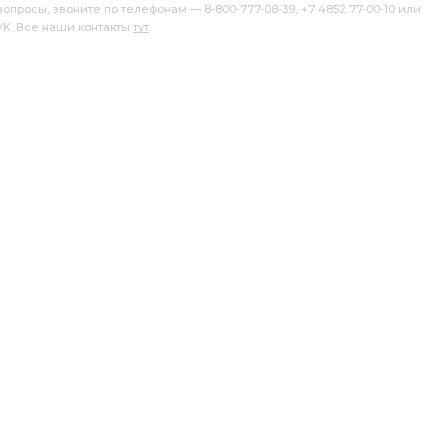
росы, звоните по телефонам — 8-800-777-08-39, +7 4852 77-00-10 или
клапанной крышки
системы охлаждения
 VK. Все наши контакты
тут
.
шей КАМАЗ
Диск нажимной
ГАЗ Дв.
ик горизонтальный
тройник горизонтальный CAMOZZI
ый CAMOZZI
горизонтальный CAMOZZI D6412
ТЗ Т-25/Т-16
Д-120 Трактора:ВМТЗ
выбирать ТКР-9-12
Трубка отводящая
АЗ дв.
ГАЗ УАЗ дв.
ГАЗ-52 52-04-1000104
УАЗ Дв. ЗМЗ-402 УМЗ-421
Дв. ЗМЗ-402
0
коренных вкладышей 1,50
ГАЗ УАЗ дв. ЗМЗ-402
З-402 УМЗ-421
ГАЗ-52 52-04-1000102
ГАЗ PREMIUM