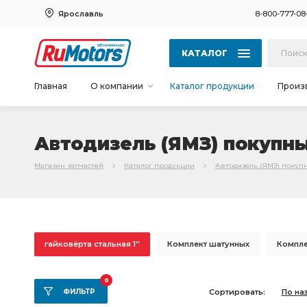
Ярославль
8-800-777-08
КАТАЛОГ
Главная
О компании
Каталог продукции
Произ
Автодизель (ЯМЗ) покупные
Магазин запчастей
Каталог продукции
Автодизель (ЯМЗ) покуп
гайковёрта стальная 1''
Комплект шатунных
Компле
коренных вкладышей
Комплект шатунных вкладышей
0
ФИЛЬТР
Сортировать:
По на
вкладышей 0,25
вкладышей 0,75
вкладышей 0,50