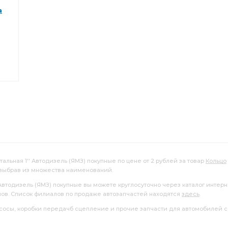
2121 2123
вкладышей 1,75
Прокладка крышки
а
унных подшипников
шатунных подшипников
й 1,25
CAMOZZI D6412
ВАЗ-2108-12 Калина
ладышей
КАМАЗ коренные
Фитинг Камоцци 9412
. Д-144 Д-145Т Д-37
Д-144 Д-145Т
Д-144 Д-145Т Д-37
-37 Тракторы:
Д-145Т Д-37 Тракторы: Т-40
ы: Т-40 ЛТЗ-55
Тракторы: Т-40
Тракторы: Т-40 ЛТЗ-55
ТЗ-55 Т28Х4М
ЛТЗ-55 Т28Х4М
Дв.Д-21 Д-120
альная 1'' Автодизель (ЯМЗ) покупные по цене от 2 рублей за товар
Кольцо
 выбрав из множества наименований.
 Трактора:КТР-10 Дон-1500
СМД-31 Трактора:КТР-10
Автодизель (ЯМЗ) покупные вы можете круглосуточно через каталог интерн
лов. Список филиалов по продаже автозапчастей находятся
здесь
.
1500
Дв. СМД-60,61,62,63,64,65,68
насосы, коробки передачб сцепление и прочие запчасти для автомобилей с
ая
Головка для гайковёрта стальная 1''