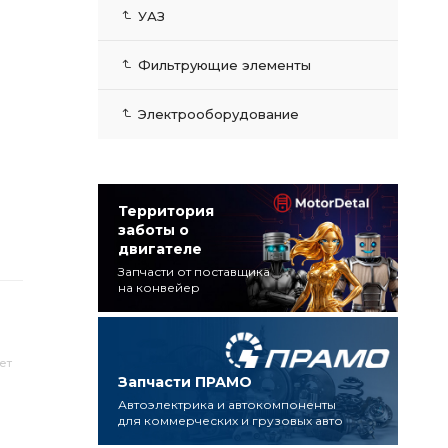
УАЗ
Фильтрующие элементы
Электрооборудование
Территория
заботы о
двигателе
Запчасти от поставщика
на конвейер
ет
Запчасти ПРАМО
Автоэлектрика и автокомпоненты
для коммерческих и грузовых авто