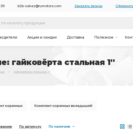
-39
b2b-zakaz@rumotors.com
Заказать звонок
Оформить
водители
Акции и скидки
Доставка
Полезное
Кон
: гайковёрта стальная 1''
ные
гайковёрта стальная 1''
кт коренных
Комплект коренных вкладышей
шатунных вкладышей
Фитинг Камоцци
званию
По артикулу
По наличию
К-т вкладышей
вкладышей 1,00