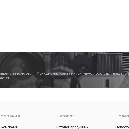
 подшипника коленчатого
ка коленчатого вала
подшипника коленчатого
вкладыши КАМАЗ
КАМАЗ коренные ДЗВ
Комплект шатунных вкладышей 0,05
50 ГАЗ
вкладышей 0,75 ГАЗ
0,75 ГАЗ
вкладышей -0,50
Ключ для демонтажа
вашего автомобиля. Функционал сайта интуитивно прост: для вашего 
астей.
ки Камоцци
демонтажа трубки
и DRK
трубки Камоцци DRK
Камоцци DRK
мера тормозная передняя тип
тормозная передняя тип
Компания
Каталог
Поле
ого вала
Фитинг Камоцци D2612
Камоцци D2612
 компании
Каталог продукции
Новости