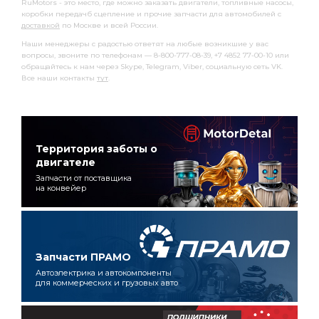
RuMotors - это место, где можно заказать двигатели, топливные насосы,
коробки передачб сцепление и прочие запчасти для автомобилей с
доставкой
по Москве и всей России.
Наши менеджеры с радостью ответят на любые возникшие у вас
вопросы, звоните по телефонам — 8-800-777-08-39, +7 4852 77-00-10 или
обращайтесь к нам через Skype, Telegram, Viber, социальную сеть VK.
Все наши контакты
тут
.
Территория заботы о
двигателе
Запчасти от поставщика
на конвейер
Запчасти ПРАМО
Автоэлектрика и автокомпоненты
для коммерческих и грузовых авто