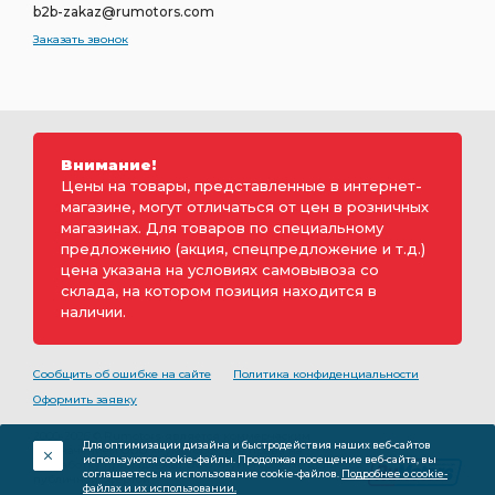
b2b-zakaz@rumotors.com
Заказать звонок
Внимание!
Цены на товары, представленные в интернет-
магазине, могут отличаться от цен в розничных
магазинах. Для товаров по специальному
предложению (акция, спецпредложение и т.д.)
цена указана на условиях самовывоза со
склада, на котором позиция находится в
наличии.
Сообщить об ошибке на сайте
Политика конфиденциальности
Оформить заявку
2000-2026 © Rumotors является коммерческим
Для оптимизации дизайна и быстродействия наших веб-сайтов
обозначением ООО «РуМоторс». Все права на
используются cookie-файлы. Продолжая посещение веб-сайта, вы
разработку принадлежат ООО «Румоторс». Не является
соглашаетесь на использование cookie-файлов.
Подробнее о cookie-
публичной офертой.
файлах и их использовании.