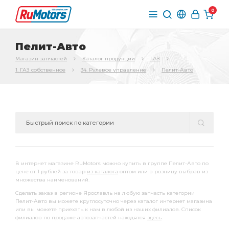
0
Пелит-Авто
Магазин запчастей
Каталог продукции
ГАЗ
1. ГАЗ собственное
34. Рулевое управление
Пелит-Авто
В интернет магазине RuMotors можно купить в группе Пелит-Авто по
цене от 1 рублей за товар
из каталога
оптом или в розницу выбрав из
множества наименований.
Сделать заказ в регионе Ярославль на любую запчасть категории
Пелит-Авто вы можете круглосуточно через каталог интернет магазина
или вы можете приехать к нам в любой из наших филиалов. Список
филиалов по продаже автозапчастей находятся
здесь
.