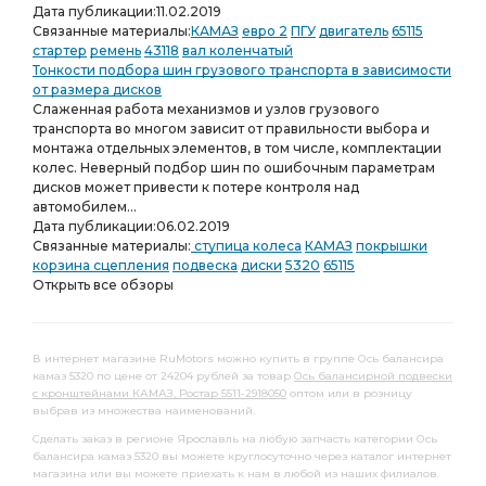
Дата публикации:
11.02.2019
Связанные материалы:
КАМАЗ
евро 2
ПГУ
двигатель
65115
стартер
ремень
43118
вал коленчатый
Тонкости подбора шин грузового транспорта в зависимости
от размера дисков
Слаженная работа механизмов и узлов грузового
транспорта во многом зависит от правильности выбора и
монтажа отдельных элементов, в том числе, комплектации
колес. Неверный подбор шин по ошибочным параметрам
дисков может привести к потере контроля над
автомобилем...
Дата публикации:
06.02.2019
Связанные материалы:
ступица колеса
КАМАЗ
покрышки
корзина сцепления
подвеска
диски
5320
65115
Открыть все обзоры
В интернет магазине RuMotors можно купить в группе Ось балансира
камаз 5320 по цене от 24204 рублей за товар
Ось балансирной подвески
с кронштейнами КАМАЗ, Ростар 5511-2918050
оптом или в розницу
выбрав из множества наименований.
Сделать заказ в регионе Ярославль на любую запчасть категории Ось
балансира камаз 5320 вы можете круглосуточно через каталог интернет
магазина или вы можете приехать к нам в любой из наших филиалов.