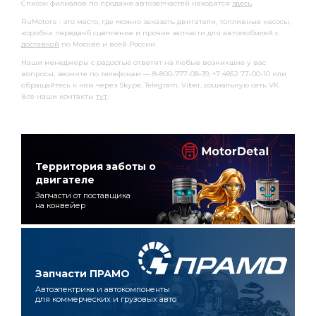
Список филиалов по продаже автозапчастей находятся
здесь
.
RuMotors - это место, где можно заказать двигатели, топливные насосы,
коробки передачб сцепление и прочие запчасти для автомобилей с
доставкой
по Москве и всей России.
Наши менеджеры с радостью ответят на любые возникшие у вас
вопросы, звоните по телефонам — 8-800-777-08-39, +7 4852 77-00-10 или
обращайтесь к нам через Skype, Telegram, Viber, социальную сеть VK.
Все наши контакты
тут
.
Территория заботы о
двигателе
Запчасти от поставщика
на конвейер
Запчасти ПРАМО
Автоэлектрика и автокомпоненты
для коммерческих и грузовых авто