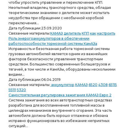
чтобы упростить управление и переключение КПП.
Неопытный владелец транспортного средства, обладая
теоретическими знаниями о делителе может испытать
неудобства при обращении с необычной коробкой
переключения...
Дата публикации:
23.09.2020
Связанные материалы:
КАМАЗ
делитель
КПП
как
настроить
Роль энерогоаккумуляторов в обеспечении
работоспособности тормозной системы КамАЗа
Исправность и безотказная работа тормозной системы
грузовых автомобилей является одним из важнейших
факторов безопасности управления транспортным
средством. Большинство современных большегрузов и
тягачей, в том числе и КамАЗы, оборудованы несколькими
видами...
Дата публикации:
06.04.2019
Связанные материалы:
аккумулятор
КАМАЗ
6520
4308
65115
55111
5320
Самостоятельная регулировка зажигания КАМАЗ Евро 2
Система зажигания во всех автотранспортных средствах
разработана для воспламенения топливной массы в
цилиндрах механизмов внутреннего сгорания. Эта часть
автомобиля должна быть хорошо отлажена и обязана
исправно функционировать во избежание неприятных
ситуаций...