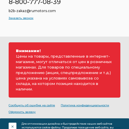
8-800-777-08-39
b2b-zakaz@rumotors.com
Заказать звонок
Внимание!
Цены на товары, представленные в интернет-
магазине, могут отличаться от цен в розничных
магазинах. Для товаров по специальному
предложению (акция, спецпредложение и т.д.)
цена указана на условиях самовывоза со
склада, на котором позиция находится в
наличии.
Сообщить об ошибке на сайте
Политика конфиденциальности
Оформить заявку
2000-2026 © Rumotors является коммерческим
Для оптимизации дизайна и быстродействия наших веб-сайтов
обозначением ООО «РуМоторс». Все права на
используются cookie-файлы. Продолжая посещение веб-сайта, вы
разработку принадлежат ООО «Румоторс». Не является