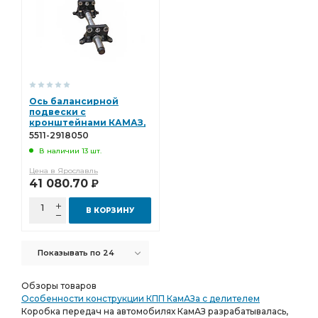
Ось балансирной
подвески с
кронштейнами КАМАЗ,
Ростар 5511-2918050
5511-2918050
В наличии 13 шт.
Цена в Ярославль
41 080.70
Р
В КОРЗИНУ
Показывать по 24
Обзоры товаров
Особенности конструкции КПП КамАЗа с делителем
Коробка передач на автомобилях КамАЗ разрабатывалась,