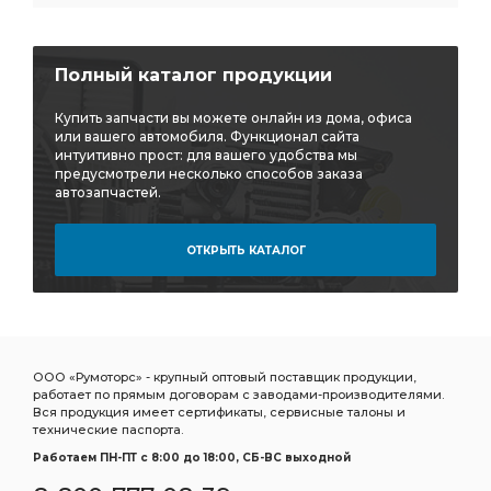
ТРУБА ПРИЕМНАЯ ГЛУШИТЕЛЯ
ЗАДНИЙ i=6,77 с АБС
МОСТ ЗАДНИЙ i=6,77 с АБС
КАРТЕР ЗАДНЕГО МОСТА
Полный каталог продукции
КАРТЕР ЗАДНЕГО
i=6,7 АЗ УРАЛ
Купить запчасти вы можете онлайн из дома, офиса
РЕДУКТОР СРЕДНЕГО МОСТА i=6.77
или вашего автомобиля. Функционал сайта
интуитивно прост: для вашего удобства мы
СРЕДНЕГО МОСТА i=6.77
предусмотрели несколько способов заказа
автозапчастей.
СРЕДНЕГО МОСТА i=6.77 48 зуб
моста АЗ УРАЛ
Необходимы ПД АЗ УРАЛ
ОТКРЫТЬ КАТАЛОГ
РАМА Необходимы ПД АЗ УРАЛ
РАМА Необходимы
i=7.32 47 зуб
КРОНШТЕЙН АМОРТИЗАТОРА АЗ УРАЛ
БОЛТ АЗ УРАЛ
i=7,49 с АБС
ЗАДНИЙ i=7,49 с АБС
МОСТ ЗАДНИЙ i=7,49 с АБС
ТЯГА АЗ УРАЛ
ООО «Румоторс» - крупный оптовый поставщик продукции,
работает по прямым договорам с заводами-производителями.
Усилитель тормозов
передней рессоры
Вся продукция имеет сертификаты, сервисные талоны и
технические паспорта.
БМКД фланец с торцевыми шлицами
Работаем ПН-ПТ c 8:00 до 18:00, СБ-ВС выходной
БМКД фланец с торцевыми
МОСТ ЗАДНИЙ АЗ УРАЛ