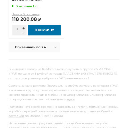
В наличии 1 шт.
МОСТА i=6.77 48 зуб
ТОРМОЗА АЗ УРАЛ
Цена в Ярославль
защитная АЗ УРАЛ
эмаль защитная АЗ УРАЛ
118 200.08
Р
эмаль защитная
АБС фланец
Кабина в сборе
В КОРЗИНУ
ДОМ 40%
МОСТА АЗ УРАЛ
ВАЛА АЗ УРАЛ
ПЛАСТИНА АЗ УРАЛ
КРЫШКА АЗ УРАЛ
Показывать по 24
грунт АЗ УРАЛ
фланца с торцевыми шлицами АЗ УРАЛ
картон УРАЛ
В интернет магазине RuMotors можно купить в группе сб. АЗ УРАЛ
РЕССОРЫ АЗ УРАЛ
БУФЕРА АЗ УРАЛ
УРАЛ по цене от 3 рублей за товар
ПЛАСТИНА (АЗ УРАЛ) 375-1103012-10
оптом или в розницу выбрав из 6428 наименований.
РАЗДАТОЧНАЯ АЗ УРАЛ
Сделать заказ в регионе Ярославль на любую запчасть категории УРАЛ
КОРОБКА РАЗДАТОЧНАЯ АЗ УРАЛ
БМКД фланец
вы можете круглосуточно через каталог интернет магазина или вы
можете приехать к нам в любой из наших филиалов. Список филиалов
сборе 1-ой
Кабина в сборе 1-ой
по продаже автозапчастей находятся
здесь
.
ВОЗДУХОВОДНАЯ АЗ УРАЛ
RuMotors - это место, где можно заказать двигатели, топливные насосы,
коробки передачб сцепление и прочие запчасти для автомобилей с
КРОНШТЕЙН АМОРТИЗАТОРА
шлицы АЗ УРАЛ
доставкой
по Москве и всей России.
зуб фланец
ЗАДНИЙ i=7,49
МОСТ ЗАДНИЙ i=7,49
Наши менеджеры с радостью ответят на любые возникшие у вас
вопросы, звоните по телефонам — 8-800-777-08-39, +7 4852 77-00-10 или