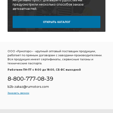
интуитивно прост: для вашего удобства мы
ДАВЛЕНИЯ УРАЛ
ВЫСОКОГО ДАВЛЕНИЯ
предусмотрели несколько способов заказа
автозапчастей.
Трубка тормозная
РАЗДАТОЧНАЯ КОРОБКА С ТОРМОЗОМ В СБОРЕ
ОТКРЫТЬ КАТАЛОГ
КОРОБКА С ТОРМОЗОМ В СБОРЕ
КОРОБКА С ТОРМОЗОМ В СБОРЕ АЗ УРАЛ
ТОРМОЗОМ В СБОРЕ
ТОРМОЗОМ В СБОРЕ АЗ УРАЛ
ПЛАТФОРМА АЗ УРАЛ
КОЛЕСО С ШИНОЙ
ООО «Румоторс» - крупный оптовый поставщик продукции,
работает по прямым договорам с заводами-производителями.
ТОПЛИВНЫЙ ПУСКОВОГО
КОРОБКИ АЗ УРАЛ
Вся продукция имеет сертификаты, сервисные талоны и
технические паспорта.
РАЗДАТОЧНОЙ КОРОБКИ
Работаем ПН-ПТ c 8:00 до 18:00, СБ-ВС выходной
МЕХАНИЗМ РУЛЕВОГО УПРАВЛЕНИЯ
8-800-777-08-39
МЕХАНИЗМ РУЛЕВОГО
ПЕРЕДНЕЙ РЕССОРЫ
b2b-zakaz@rumotors.com
БАКА АЗ УРАЛ
ПОДОГРЕВАТЕЛЯ АЗ УРАЛ
Заказать звонок
ЩИТОК ПРИБОРОВ
колесного цилиндра
МОСТ СРЕДНИЙ i=7,49
СРЕДНИЙ i=7,49
Трубка к манометру
передний АЗ УРАЛ