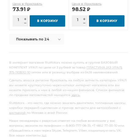
КРОНШТЕЙН АМОРТИЗАТОРА
шлицы АЗ УРАЛ
Цена в Ярославль
Цена в Ярославль
73.91
98.52
Р
Р
зуб фланец
ЗАДНИЙ i=7,49
МОСТ ЗАДНИЙ i=7,49
РЕДУКТОР ПЕРЕДНЕГО
СБ. АЗ УРАЛ
В КОРЗИНУ
В КОРЗИНУ
ШТУЦЕР АЗ УРАЛ
МОСТА i=6,77
а/м 4х4
Показывать по 24
ТРУБКА ВОЗДУХОВОДНАЯ АЗ УРАЛ
Коробка раздаточная с ручником
раздаточная с ручником
В интернет магазине RuMotors можно купить в группе БАЗОВЫЙ
КОМПЛЕКТ УРАЛ по цене от 3 рублей за товар
ПЛАСТИНА (АЗ УРАЛ)
РЕДУКТОР СРЕДНЕГО МОСТА i=7.49
375-1103012-10
оптом или в розницу выбрав из 6428 наименований.
СРЕДНЕГО МОСТА i=7.49
Сделать заказ в регионе Ярославль на любую запчасть категории УРАЛ
вы можете круглосуточно через каталог интернет магазина или вы
СРЕДНЕГО МОСТА i=7.49 49 зуб
зуб АЗ УРАЛ
можете приехать к нам в любой из наших филиалов. Список филиалов
по продаже автозапчастей находятся
здесь
.
РЫЧАГ АЗ УРАЛ
ДОМ 100%
ТРУБКА ОТ КРАНА
RuMotors - это место, где можно заказать двигатели, топливные насосы,
РУЛЕВОГО УПРАВЛЕНИЯ АЗ УРАЛ
коробки передачб сцепление и прочие запчасти для автомобилей с
доставкой
по Москве и всей России.
торцевые шлицы АЗ УРАЛ
Цилиндр тормозной
Наши менеджеры с радостью ответят на любые возникшие у вас
Прокладка крышки
зуб фланец с торц.
вопросы, звоните по телефонам — 8-800-777-08-39, +7 4852 77-00-10 или
обращайтесь к нам через Skype, Telegram, Viber, социальную сеть VK.
зуб фланец с торц. шлицами
i=6,77 с АБС
Все наши контакты
тут
.