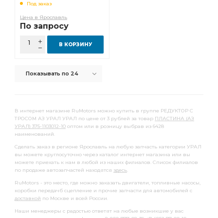
Под заказ
КРОНШТЕЙН АМОРТИЗАТОРА
шлицы АЗ УРАЛ
Цена в Ярославль
По запросу
зуб фланец
ЗАДНИЙ i=7,49
МОСТ ЗАДНИЙ i=7,49
РЕДУКТОР ПЕРЕДНЕГО
СБ. АЗ УРАЛ
В КОРЗИНУ
ШТУЦЕР АЗ УРАЛ
МОСТА i=6,77
а/м 4х4
Показывать по 24
ТРУБКА ВОЗДУХОВОДНАЯ АЗ УРАЛ
Коробка раздаточная с ручником
раздаточная с ручником
В интернет магазине RuMotors можно купить в группе РЕДУКТОР С
ТРОСОМ АЗ УРАЛ УРАЛ по цене от 3 рублей за товар
ПЛАСТИНА (АЗ
РЕДУКТОР СРЕДНЕГО МОСТА i=7.49
УРАЛ) 375-1103012-10
оптом или в розницу выбрав из 6428
наименований.
СРЕДНЕГО МОСТА i=7.49
Сделать заказ в регионе Ярославль на любую запчасть категории УРАЛ
СРЕДНЕГО МОСТА i=7.49 49 зуб
зуб АЗ УРАЛ
вы можете круглосуточно через каталог интернет магазина или вы
можете приехать к нам в любой из наших филиалов. Список филиалов
РЫЧАГ АЗ УРАЛ
ДОМ 100%
ТРУБКА ОТ КРАНА
по продаже автозапчастей находятся
здесь
.
РУЛЕВОГО УПРАВЛЕНИЯ АЗ УРАЛ
RuMotors - это место, где можно заказать двигатели, топливные насосы,
коробки передачб сцепление и прочие запчасти для автомобилей с
торцевые шлицы АЗ УРАЛ
Цилиндр тормозной
доставкой
по Москве и всей России.
Прокладка крышки
зуб фланец с торц.
Наши менеджеры с радостью ответят на любые возникшие у вас